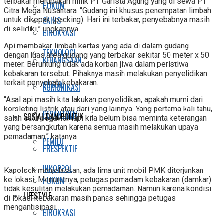
terbakar merupakan milik PT Garista Agung yang di sewa PT
HUKUM
Citra Mega Nusantara. “Gudang ini khusus penempatan limbah
SAINS
untuk dikepak (packing). Hari ini terbakar, penyebabnya masih
di selidiki,” ungkapnya.
BIROKRASI
Api membakar limbah kertas yang ada di dalam gudang
TEKNOLOGI
dengan luas area gudang yang terbakar sekitar 50 meter x 50
KEBANGSAAN
meter. Beruntung tidak ada korban jiwa dalam peristiwa
kebakaran tersebut. Pihaknya masih melakukan penyelidikan
terkait penyebab kebakaran.
SOSOK
KOMUNIKASI
“Asal api masih kita lakukan penyelidikan, apakah murni dari
korsleting listrik atau dari yang lainnya. Yang pertama kali tahu,
PESANTREN
SOSIAL DAN POLITIK
salah satu pegawai tapi kita belum bisa meminta keterangan
yang bersangkutan karena semua masih melakukan upaya
pemadaman,” katanya.
PEMILU
PRESPEKTIF
INKOPPOL
Kapolsek menjelaskan, ada lima unit mobil PMK diterjunkan
HUKUM
ke lokasi. Menurutnya, petugas pemadam kebakaran (damkar)
tidak kesulitan melakukan pemadaman. Namun karena kondisi
LIFESTYLE
di lokasi kebakaran masih panas sehingga petugas
mengantisipasi.
BIROKRASI