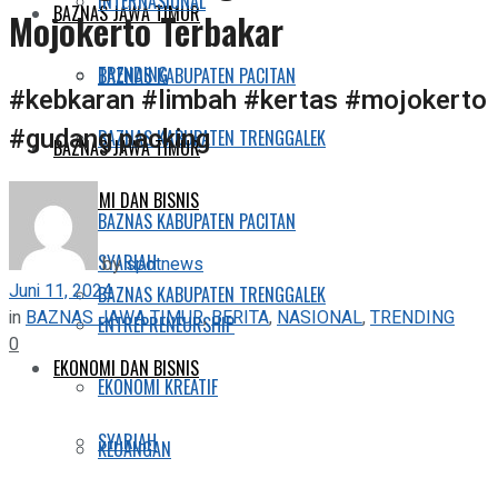
INTERNASIONAL
BAZNAS JAWA TIMUR
Mojokerto Terbakar
TRENDING
BAZNAS KABUPATEN PACITAN
#kebkaran #limbah #kertas #mojokerto
#gudang packing
BAZNAS KABUPATEN TRENGGALEK
BAZNAS JAWA TIMUR
EKONOMI DAN BISNIS
BAZNAS KABUPATEN PACITAN
SYARIAH
by
spotnews
Juni 11, 2024
BAZNAS KABUPATEN TRENGGALEK
in
BAZNAS JAWA TIMUR
,
BERITA
,
NASIONAL
,
TRENDING
ENTREPRENEURSHIP
0
EKONOMI DAN BISNIS
EKONOMI KREATIF
SYARIAH
KEUANGAN