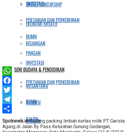
INVESTASI
ENTREPRENEURSHIP
PERTANIAN DAN PERKEBUNAN
EKONOMI KREATIF
BUMN
KEUANGAN
PANGAN
INVESTASI
SENI BUDAYA & PENDIDIKAN
WhatsApp
PERTANIAN DAN PERKEBUNAN
NUSANTARA
Facebook
Twitter
BUMN
TRADISI
Telegram
Share
GALERI
PANGAN
Spotnews.id-
Gudang packing limbah kertas milik PT Garista
Agung di Jalan By Pass Kelurahan Gunung Gedangan,