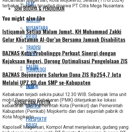
Kecamatan Magersari, Kota Mojokerto, Selasa (11/6/2024)
FILM
terbakar. Gudang tersebut disewa PT Citra Mega Nusantara.
SENI BUDAYA & PENDIDIKAN
You might also like
SASTRA
NUSANTARA
Istiqamah Setiap Malam Jumat, KH Muhammad Zakki
RELIGI
Gelar Khataman Al-Qur’an Bersama Jamaah Disabilitas
TRADISI
BAZNAS Kota Probolinggo Perkuat Sinergi dengan
SAINS
Kejaksaan Negeri, Dorong Optimalisasi Pengelolaan ZIS
GALERI
TEKNOLOGI
BAZNAS Bojonegoro Salurkan Dana ZIS Rp254,7 Juta
Melalui UPZ SD dan SMP se-Kabupaten
SOSOK
FILM
Kebakaran terjadi sekira pukul 12.30 WIB. Sebanyak lima unit
mobil Pemadam Kebakaran (PMK) diterjunkan ke lokasi
SOSIAL DAN POLITIK
SASTRA
kebakaran. Dari Pemerintah Kota (Pemkot) dan Pemerintah
Kabupaten (Pemkab) Mojokerto dan dari sejumlah pabrik di
Kota Mojokerto.
PRESPEKTIF
RELIGI
Kapolsek Magersari, Kompol Amat menjelaskan, gudang yang