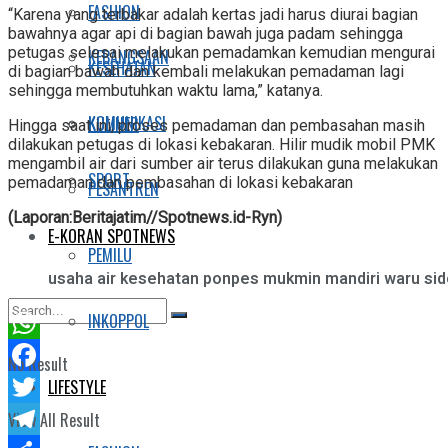
FASHION
“Karena yang terbakar adalah kertas jadi harus diurai bagian
bawahnya agar api di bagian bawah juga padam sehingga
petugas selesai melakukan pemadamkan kemudian mengurai
KEBANGSAAN
KESEHATAN
di bagian bawah dan kembali melakukan pemadaman lagi
sehingga membutuhkan waktu lama,” katanya.
KOMUNIKASI
KULINER
Hingga saat ini, proses pemadaman dan pembasahan masih
dilakukan petugas di lokasi kebakaran. Hilir mudik mobil PMK
mengambil air dari sumber air terus dilakukan guna melakukan
SPORT
pemadaman dan pembasahan di lokasi kebakaran
PESANTREN
(Laporan:Beritajatim//Spotnews.id-Ryn)
E-KORAN SPOTNEWS
PEMILU
usaha air kesehatan ponpes mukmin mandiri waru sid
INKOPPOL
WhatsApp
No Result
LIFESTYLE
Facebook
Twitter
View All Result