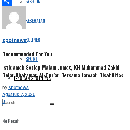
Telegram
FASHION
Share
KESEHATAN
KULINER
spotnews
Recommended For You
SPORT
Istiqamah Setiap Malam Jumat, KH Muhammad Zakki
Gelar Khataman Al-Qur’an Bersama Jamaah Disabilitas
E-KORAN SPOTNEWS
by
spotnews
Agustus 7, 2026
0
No Result