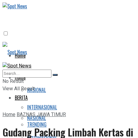
Home
BERITA
Home
No Result
View All Result
NASIONAL
BERITA
INTERNASIONAL
Home
BAZNAS JAWA TIMUR
NASIONAL
TRENDING
Gudang Packing Limbah Kertas di