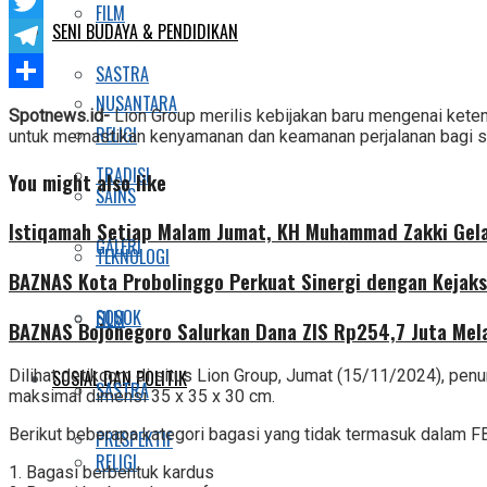
Facebook
FILM
SENI BUDAYA & PENDIDIKAN
Twitter
Telegram
SASTRA
NUSANTARA
Share
Spotnews.id-
Lion Group merilis kebijakan baru mengenai kete
RELIGI
untuk memastikan kenyamanan dan keamanan perjalanan bagi 
TRADISI
You might also like
SAINS
Istiqamah Setiap Malam Jumat, KH Muhammad Zakki Gela
GALERI
TEKNOLOGI
BAZNAS Kota Probolinggo Perkuat Sinergi dengan Kejaks
SOSOK
FILM
BAZNAS Bojonegoro Salurkan Dana ZIS Rp254,7 Juta Mel
SOSIAL DAN POLITIK
Dilihat detikcom di situs Lion Group, Jumat (15/11/2024), pen
SASTRA
maksimal dimensi 35 x 35 x 30 cm.
Berikut beberapa kategori bagasi yang tidak termasuk dalam FBA
PRESPEKTIF
RELIGI
1. Bagasi berbentuk kardus