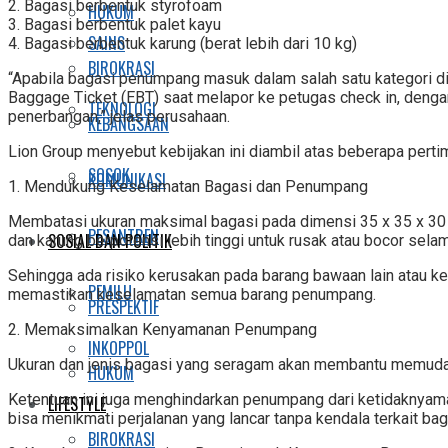
2. Bagasi berbentuk styrofoam
HUKUM
3. Bagasi berbentuk palet kayu
SAINS
4. Bagasi berbentuk karung (berat lebih dari 10 kg)
BIROKRASI
“Apabila bagasi penumpang masuk dalam salah satu kategori di
Baggage Ticket (EBT) saat melapor ke petugas check in, denga
TEKNOLOGI
penerbangan,” jelas perusahaan.
KEBANGSAAN
Lion Group menyebut kebijakan ini diambil atas beberapa pertim
SOSOK
KOMUNIKASI
1. Mendukung Keselamatan Bagasi dan Penumpang
Membatasi ukuran maksimal bagasi pada dimensi 35 x 35 x 30 cm
PESANTREN
SOSIAL DAN POLITIK
dan karung berpotensi lebih tinggi untuk rusak atau bocor sel
Sehingga ada risiko kerusakan pada barang bawaan lain atau keb
PEMILU
memastikan keselamatan semua barang penumpang.
PRESPEKTIF
2. Memaksimalkan Kenyamanan Penumpang
INKOPPOL
Ukuran dan jenis bagasi yang seragam akan membantu memuda
HUKUM
Ketentuan ini juga menghindarkan penumpang dari ketidaknyam
LIFESTYLE
bisa menikmati perjalanan yang lancar tanpa kendala terkait bag
BIROKRASI