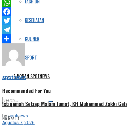
FASHION
WhatsApp
KESEHATAN
Facebook
Twitter
KULINER
Telegram
Share
SPORT
E-KORAN SPOTNEWS
spotnews
Recommended For You
Istiqamah Setiap Malam Jumat, KH Muhammad Zakki Gela
by
spotnews
No Result
Agustus 7, 2026