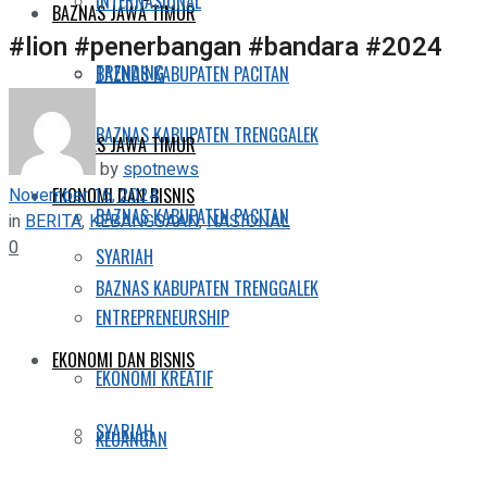
INTERNASIONAL
BAZNAS JAWA TIMUR
#lion #penerbangan #bandara #2024
TRENDING
BAZNAS KABUPATEN PACITAN
BAZNAS KABUPATEN TRENGGALEK
BAZNAS JAWA TIMUR
by
spotnews
November 16, 2024
EKONOMI DAN BISNIS
BAZNAS KABUPATEN PACITAN
in
BERITA
,
KEBANGSAAN
,
NASIONAL
0
SYARIAH
BAZNAS KABUPATEN TRENGGALEK
ENTREPRENEURSHIP
EKONOMI DAN BISNIS
EKONOMI KREATIF
SYARIAH
KEUANGAN