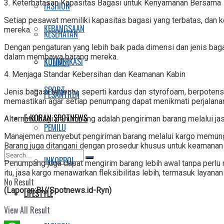
3. Keterbatasan Kapasitas Bagasi untuk Kenyamanan Bersama
FASHION
Setiap pesawat memiliki kapasitas bagasi yang terbatas, da
KEBANGSAAN
mereka.
KESEHATAN
Dengan pengaturan yang lebih baik pada dimensi dan jenis bag
dalam membawa barang mereka.
KOMUNIKASI
KULINER
4. Menjaga Standar Kebersihan dan Keamanan Kabin
SPORT
Jenis bagasi tertentu, seperti kardus dan styrofoam, berpote
PESANTREN
memastikan agar setiap penumpang dapat menikmati perjalana
E-KORAN SPOTNEWS
Alternatif bagi penumpang adalah pengiriman barang melalui jasa
PEMILU
Manajemen menyebut pengiriman barang melalui kargo memungk
Barang juga ditangani dengan prosedur khusus untuk keamanan
INKOPPOL
Penumpang juga dapat mengirim barang lebih awal tanpa perlu 
itu, jasa kargo menawarkan fleksibilitas lebih, termasuk laya
No Result
(Laporan:BI//Spotnews.id-Ryn)
LIFESTYLE
View All Result