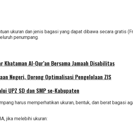
ntuan ukuran dan jenis bagasi yang dapat dibawa secara gratis
seluruh penumpang.
r Khataman Al-Qur’an Bersama Jamaah Disabilitas
aan Negeri, Dorong Optimalisasi Pengelolaan ZIS
alui UPZ SD dan SMP se-Kabupaten
umpang harus memperhatikan ukuran, bentuk, dan berat bagasi aga
, jika melebihi ukuran: