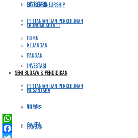
INVESTASI
ENTREPRENEURSHIP
PERTANIAN DAN PERKEBUNAN
EKONOMI KREATIF
BUMN
KEUANGAN
PANGAN
INVESTASI
SENI BUDAYA & PENDIDIKAN
PERTANIAN DAN PERKEBUNAN
NUSANTARA
BUMN
TRADISI
GALERI
PANGAN
WhatsApp