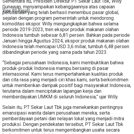
Sementara itu, Presiden Direktur PT Sekar Laut Tbk, Willy
Gunawan, menyampaikan kebanggaannya atas capaian
View All Result
perusahaan yang telah berhasil menembus pasar global,
sejalan dengan program pemerintah untuk mendorong
komoditas ekspor. Willy mengungkapkan bahwa selama
periode 2019-2023, tren ekspor produk makanan olahan
Indonesia tumbuh sebesar 6,81 persen. Bahkan pada periode
Januari hingga Agustus 2024, ekspor produk makanan olahan
Indonesia telah mencapai USD 3,6 miliar, tumbuh 6,48 persen
dibandingkan periode yang sama pada tahun 2023.
“Sebagai perusahaan Indonesia, kami membuktikan bahwa
produk-produk Indonesia mampu bersaing di pasar
internasional. Kami terus mempertahankan kualitas produk
dan cita rasa yang menjadi ciri khas kami, serta berkomitmen
untuk memberikan dampak positif bagi masyarakat Indonesia,
terutama dalam menciptakan lapangan kerja dan
memberdayakan UMKM di seluruh Indonesia,” ujar Willy.
Selain itu, PT Sekar Laut Tbk juga menekankan pentingnya
emansipasi wanita dalam perusahaan mereka, serta
pemberdayaan petani dan nelayan lokal yang menjadi mitra
produksi. Dengan pendekatan tersebut, PT Sekar Laut Tbk
berkomitmen untuk terus mengembangkan usaha secara