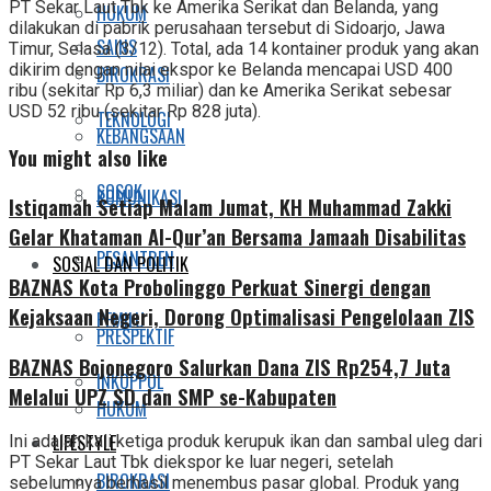
PT Sekar Laut Tbk ke Amerika Serikat dan Belanda, yang
HUKUM
dilakukan di pabrik perusahaan tersebut di Sidoarjo, Jawa
SAINS
Timur, Selasa (3/12). Total, ada 14 kontainer produk yang akan
dikirim dengan nilai ekspor ke Belanda mencapai USD 400
BIROKRASI
ribu (sekitar Rp 6,3 miliar) dan ke Amerika Serikat sebesar
USD 52 ribu (sekitar Rp 828 juta).
TEKNOLOGI
KEBANGSAAN
You might also like
SOSOK
KOMUNIKASI
Istiqamah Setiap Malam Jumat, KH Muhammad Zakki
Gelar Khataman Al-Qur’an Bersama Jamaah Disabilitas
PESANTREN
SOSIAL DAN POLITIK
BAZNAS Kota Probolinggo Perkuat Sinergi dengan
Kejaksaan Negeri, Dorong Optimalisasi Pengelolaan ZIS
PEMILU
PRESPEKTIF
BAZNAS Bojonegoro Salurkan Dana ZIS Rp254,7 Juta
INKOPPOL
Melalui UPZ SD dan SMP se-Kabupaten
HUKUM
LIFESTYLE
Ini adalah kali ketiga produk kerupuk ikan dan sambal uleg dari
PT Sekar Laut Tbk diekspor ke luar negeri, setelah
BIROKRASI
sebelumnya berhasil menembus pasar global. Produk yang