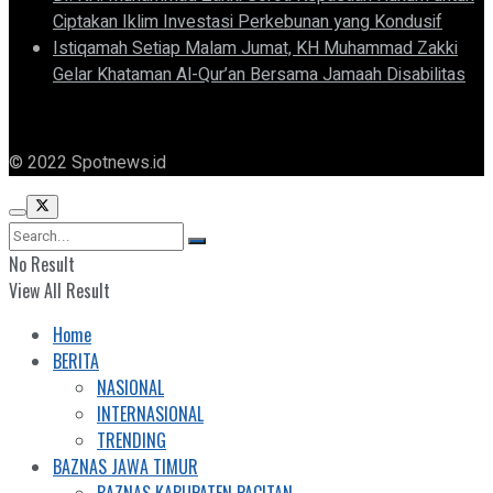
Ciptakan Iklim Investasi Perkebunan yang Kondusif
Istiqamah Setiap Malam Jumat, KH Muhammad Zakki
Gelar Khataman Al-Qur’an Bersama Jamaah Disabilitas
© 2022 Spotnews.id
No Result
View All Result
Home
BERITA
NASIONAL
INTERNASIONAL
TRENDING
BAZNAS JAWA TIMUR