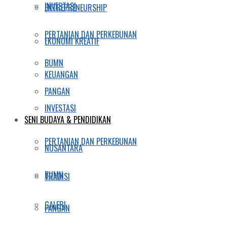
INVESTASI
ENTREPRENEURSHIP
PERTANIAN DAN PERKEBUNAN
EKONOMI KREATIF
BUMN
KEUANGAN
PANGAN
INVESTASI
SENI BUDAYA & PENDIDIKAN
PERTANIAN DAN PERKEBUNAN
NUSANTARA
BUMN
TRADISI
GALERI
PANGAN