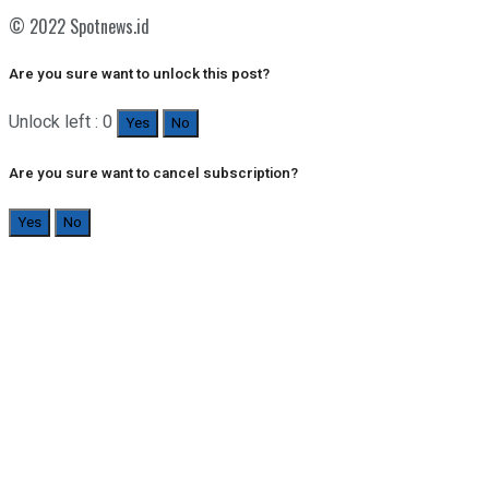
© 2022 Spotnews.id
Are you sure want to unlock this post?
Unlock left : 0
Yes
No
Are you sure want to cancel subscription?
Yes
No