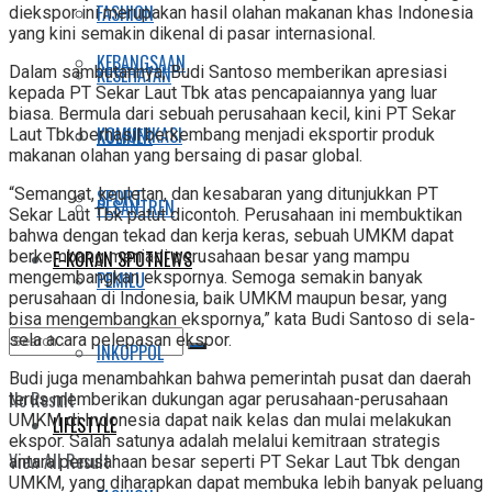
FASHION
diekspor ini merupakan hasil olahan makanan khas Indonesia
yang kini semakin dikenal di pasar internasional.
KEBANGSAAN
KESEHATAN
Dalam sambutannya, Budi Santoso memberikan apresiasi
kepada PT Sekar Laut Tbk atas pencapaiannya yang luar
biasa. Bermula dari sebuah perusahaan kecil, kini PT Sekar
KOMUNIKASI
KULINER
Laut Tbk berhasil berkembang menjadi eksportir produk
makanan olahan yang bersaing di pasar global.
“Semangat, keuletan, dan kesabaran yang ditunjukkan PT
SPORT
PESANTREN
Sekar Laut Tbk patut dicontoh. Perusahaan ini membuktikan
bahwa dengan tekad dan kerja keras, sebuah UMKM dapat
E-KORAN SPOTNEWS
berkembang menjadi perusahaan besar yang mampu
PEMILU
mengembangkan ekspornya. Semoga semakin banyak
perusahaan di Indonesia, baik UMKM maupun besar, yang
bisa mengembangkan ekspornya,” kata Budi Santoso di sela-
sela acara pelepasan ekspor.
INKOPPOL
Budi juga menambahkan bahwa pemerintah pusat dan daerah
No Result
terus memberikan dukungan agar perusahaan-perusahaan
UMKM di Indonesia dapat naik kelas dan mulai melakukan
LIFESTYLE
ekspor. Salah satunya adalah melalui kemitraan strategis
View All Result
antara perusahaan besar seperti PT Sekar Laut Tbk dengan
UMKM, yang diharapkan dapat membuka lebih banyak peluang