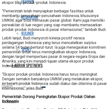
FASHION
ekspor bagi produk-produk Indonesia.
“Pemerintah telah menyiapkan berbagai fasilitas untuk
membantu perusahaan-perusahaan Indonesia, khususnya
KESEHATAN
UMKM, agar bisa memasuki pasar global. Kami juga memiliki
perwakilan di luar negeri yang siap membantu memasarkan
produk-produk Indonesia di pasar internasional,” tambah Budi.
KULINER
Lebih lanjut, Budi menyoroti kinerja positif neraca
perdagangan Indonesia yang terus mencatatkan surplus
selama 54 bulan berturut-turut. Ia juga menegaskan komitmen
SPORT
pemerintah untuk terus meningkatkan ekspor Indonesia,
dengan target memperluas pasar di negara-negara Eropa dan
Amerika, yang kini menjadi tujuan utama ekspor produk
E-KORAN SPOTNEWS
Indonesia.
“Ekspor produk-produk Indonesia harus terus meningkat.
Dengan semakin banyaknya UMKM yang melakukan ekspor,
ini berarti produk Indonesia sudah diakui dan diterima di pasar
internasional,” jelas Budi.
Pemerintah Dorong Peningkatan Ekspor Produk Olahan
No Result
Indonesia