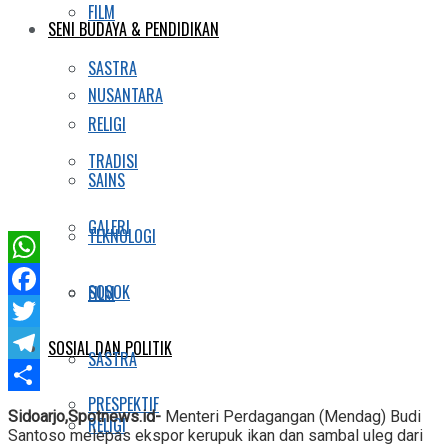
FILM
SENI BUDAYA & PENDIDIKAN
SASTRA
NUSANTARA
RELIGI
TRADISI
SAINS
GALERI
TEKNOLOGI
WhatsApp
SOSOK
FILM
Facebook
Twitter
SOSIAL DAN POLITIK
SASTRA
Telegram
PRESPEKTIF
Share
Sidoarjo,Spotnews.id-
Menteri Perdagangan (Mendag) Budi
RELIGI
Santoso melepas ekspor kerupuk ikan dan sambal uleg dari