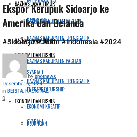
INTERNASIONAL
BAZNAS JAWA TIMUR
Ekspor Kerupuk Sidoarjo ke
Amerika dan Belanda
TRENDING
BAZNAS KABUPATEN PACITAN
BAZNAS KABUPATEN TRENGGALEK
#Sidoarjo #Jatim #Indonesia #2024
BAZNAS JAWA TIMUR
EKONOMI DAN BISNIS
BAZNAS KABUPATEN PACITAN
SYARIAH
by
spotnews
BAZNAS KABUPATEN TRENGGALEK
Desember 6, 2024
ENTREPRENEURSHIP
in
BERITA
,
NASIONAL
0
EKONOMI DAN BISNIS
EKONOMI KREATIF
SYARIAH
KEUANGAN