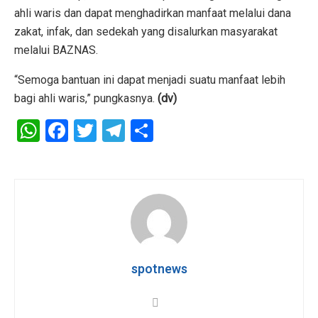
ahli waris dan dapat menghadirkan manfaat melalui dana
zakat, infak, dan sedekah yang disalurkan masyarakat
melalui BAZNAS.
“Semoga bantuan ini dapat menjadi suatu manfaat lebih
bagi ahli waris,” pungkasnya.
(dv)
W
F
T
T
S
h
a
wi
el
h
at
ce
tt
e
ar
s
b
er
gr
e
A
o
a
p
o
m
p
k
spotnews