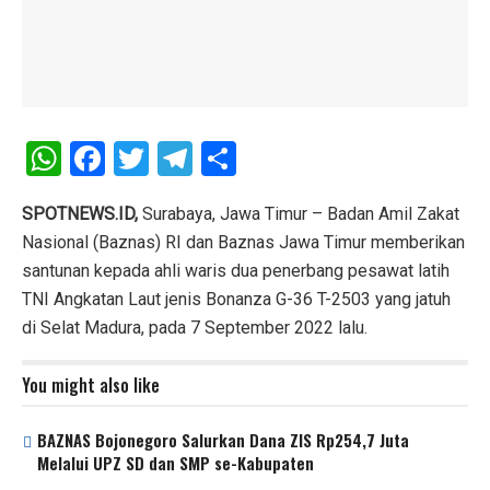
W
F
T
T
S
h
a
wi
el
h
at
ce
tt
e
ar
SPOTNEWS.ID,
Surabaya, Jawa Timur – Badan Amil Zakat
Nasional (Baznas) RI dan Baznas Jawa Timur memberikan
s
b
er
gr
e
santunan kepada ahli waris dua penerbang pesawat latih
A
o
a
TNI Angkatan Laut jenis Bonanza G-36 T-2503 yang jatuh
p
o
m
di Selat Madura, pada 7 September 2022 lalu.
p
k
You might also like
BAZNAS Bojonegoro Salurkan Dana ZIS Rp254,7 Juta
Melalui UPZ SD dan SMP se-Kabupaten