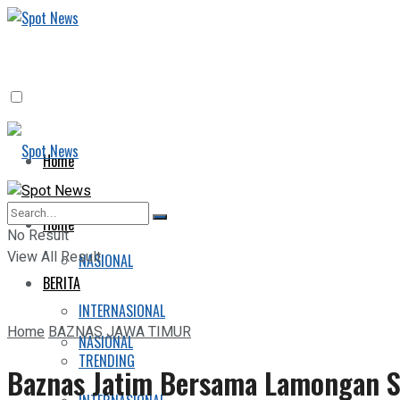
Home
BERITA
Home
No Result
View All Result
NASIONAL
BERITA
INTERNASIONAL
Home
BAZNAS JAWA TIMUR
NASIONAL
TRENDING
Baznas Jatim Bersama Lamongan S