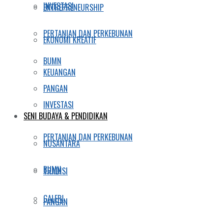
INVESTASI
ENTREPRENEURSHIP
PERTANIAN DAN PERKEBUNAN
EKONOMI KREATIF
BUMN
KEUANGAN
PANGAN
INVESTASI
SENI BUDAYA & PENDIDIKAN
PERTANIAN DAN PERKEBUNAN
NUSANTARA
BUMN
TRADISI
GALERI
PANGAN