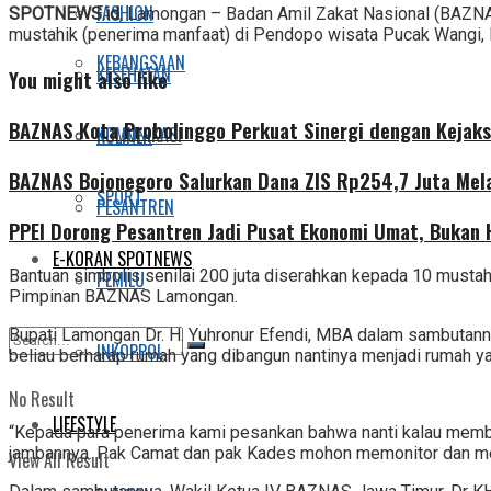
Share
FASHION
SPOTNEWS.id
, Lamongan – Badan Amil Zakat Nasional (BAZN
mustahik (penerima manfaat) di Pendopo wisata Pucak Wangi,
KEBANGSAAN
KESEHATAN
You might also like
BAZNAS Kota Probolinggo Perkuat Sinergi dengan Kejaks
KOMUNIKASI
KULINER
BAZNAS Bojonegoro Salurkan Dana ZIS Rp254,7 Juta Mel
SPORT
PESANTREN
PPEI Dorong Pesantren Jadi Pusat Ekonomi Umat, Bukan
E-KORAN SPOTNEWS
Bantuan simbolis senilai 200 juta diserahkan kepada 10 must
PEMILU
Pimpinan BAZNAS Lamongan.
Bupati Lamongan Dr. H. Yuhronur Efendi, MBA dalam sambutann
INKOPPOL
beliau berharap rumah yang dibangun nantinya menjadi rumah y
No Result
LIFESTYLE
“Kepada para penerima kami pesankan bahwa nanti kalau memban
jambannya. Pak Camat dan pak Kades mohon memonitor dan mema
View All Result