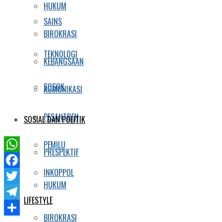
HUKUM
SAINS
BIROKRASI
TEKNOLOGI
KEBANGSAAN
SOSOK
KOMUNIKASI
PESANTREN
SOSIAL DAN POLITIK
PEMILU
PRESPEKTIF
WhatsApp
INKOPPOL
Facebook
HUKUM
Twitter
LIFESTYLE
Telegram
BIROKRASI