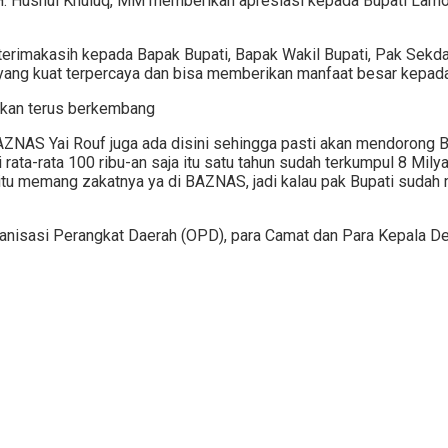
. Husnul Khuluq, MM memberikan apresiasi kepada Bupati Lamo
rimakasih kepada Bapak Bupati, Bapak Wakil Bupati, Pak Sekd
g kuat terpercaya dan bisa memberikan manfaat besar kepada 
akan terus berkembang
BAZNAS Yai Rouf juga ada disini sehingga pasti akan mendorong 
rata-rata 100 ribu-an saja itu satu tahun sudah terkumpul 8 Milyar
 memang zakatnya ya di BAZNAS, jadi kalau pak Bupati sudah men
rganisasi Perangkat Daerah (OPD), para Camat dan Para Kepala D