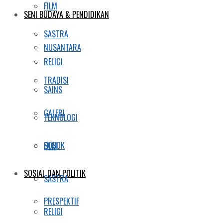
FILM
SENI BUDAYA & PENDIDIKAN
SASTRA
NUSANTARA
RELIGI
TRADISI
SAINS
GALERI
TEKNOLOGI
SOSOK
FILM
SOSIAL DAN POLITIK
SASTRA
PRESPEKTIF
RELIGI