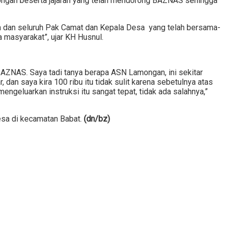
ngan beserta jajaran yang telah mendorong BAZNAS sehingga
a dan seluruh Pak Camat dan Kepala Desa yang telah bersama-
masyarakat”, ujar KH Husnul.
BAZNAS. Saya tadi tanya berapa ASN Lamongan, ini sekitar
, dan saya kira 100 ribu itu tidak sulit karena sebetulnya atas
geluarkan instruksi itu sangat tepat, tidak ada salahnya,”
esa di kecamatan Babat.
(dn/bz)