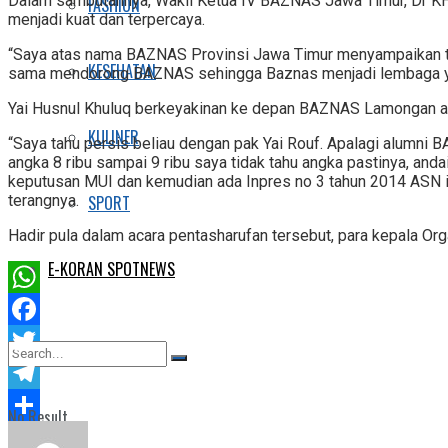
Dalam sambutannya, Wakil Ketua IV BAZNAS Jawa Timur, Dr KH
FASHION
menjadi kuat dan terpercaya.
“Saya atas nama BAZNAS Provinsi Jawa Timur menyampaikan te
KESEHATAN
sama mendorong BAZNAS sehingga Baznas menjadi lembaga yan
Yai Husnul Khuluq berkeyakinan ke depan BAZNAS Lamongan 
KULINER
“Saya tahu persis beliau dengan pak Yai Rouf. Apalagi alumni 
angka 8 ribu sampai 9 ribu saya tidak tahu angka pastinya, andai 
keputusan MUI dan kemudian ada Inpres no 3 tahun 2014 ASN itu
SPORT
terangnya.
Hadir pula dalam acara pentasharufan tersebut, para kepala O
E-KORAN SPOTNEWS
WhatsApp
Facebook
Twitter
Telegram
No Result
Share