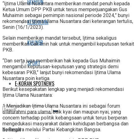
FASHION
“Ijtima Ulama Nusantara memberikan mandat penuh kepada
Ketua Umum DPP PKB untuk terus memperjuangakan Gus
Muhaimin sebagai pemimpin nasional periode 2024,” bunyi
KESEHATAN
rekomendasi Ijtima Ulama Nusantara dari keterangan tertulis,
Senin (16/1/2023).
Selain memberikan mandat tersebut, Ijtima sekaligus
KULINER
memberikan Cak Imin hak untuk mengambil keputusan terkait
PKB.
“Dan serta juga memberikan hak kepada Gus Muhaimin
SPORT
mengambil keputusan-keputusan yang strategis demi
kebesaran PKB,” lanjut bunyi rekomendasi Ijtima Ulama
Nusantara poin ketiga.
E-KORAN SPOTNEWS
Berikut kesepakatan lengkap yang menjadi rekomendasi
Ijtima Ulama Nusantara:
1.Menjadikan Ijtima Ulama Nusantara ini sebagai forum
silaturahmi para ulama, baik kyai dan maupun nyai, yang
concern terhadap politik kebangsaan untuk terus berperan
mengedukasi masyarakat dalam kehidupan berbangsa dan
No Result
bernegara melalui Partai Kebangkitan Bangsa.