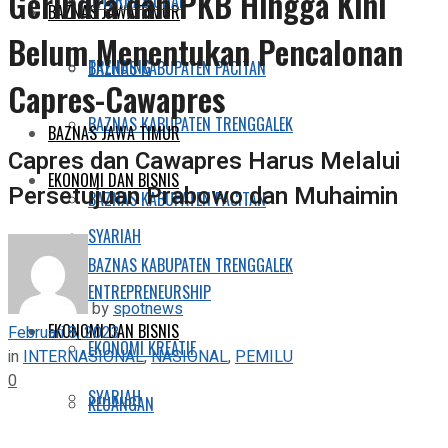
Gerindra dan PKB Hingga Kini
INTERNASIONAL
BAZNAS JAWA TIMUR
Belum Menentukan Pencalonan
TRENDING
BAZNAS KABUPATEN PACITAN
Capres-Cawapres
BAZNAS KABUPATEN TRENGGALEK
BAZNAS JAWA TIMUR
Capres dan Cawapres Harus Melalui
EKONOMI DAN BISNIS
Persetujuan Prabowo dan Muhaimin
BAZNAS KABUPATEN PACITAN
SYARIAH
BAZNAS KABUPATEN TRENGGALEK
ENTREPRENEURSHIP
by
spotnews
EKONOMI DAN BISNIS
Februari 8, 2023
EKONOMI KREATIF
in
INTERNASIONAL
,
NASIONAL
,
PEMILU
0
SYARIAH
KEUANGAN