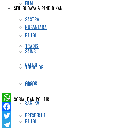
FILM
SENI BUDAYA & PENDIDIKAN
SASTRA
NUSANTARA
RELIGI
TRADISI
SAINS
GALERI
TEKNOLOGI
SOSOK
FILM
SOSIAL DAN POLITIK
SASTRA
WhatsApp
PRESPEKTIF
Facebook
RELIGI
Twitter