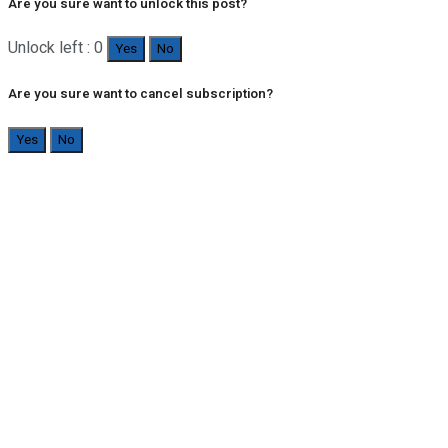
Are you sure want to unlock this post?
Unlock left : 0
Yes
No
Are you sure want to cancel subscription?
Yes
No