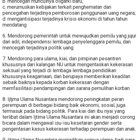
b. mencegah munculnya oligarki baru;
c. merumuskan kebijakan terkait penghematan dan
pencegahan terjadinya pemborosan penggunaan uang negara;
d. mengantisipasi terjadinya krisis ekonomi di tahun tahun
mendatang.
6. Mendorong pemerintah untuk mewujudkan pemilu yang jujur
dan adil, independensi lembaga penyelenggara pemilu, dan
mencegah terjadinya politik uang.
7. Mendorong para ulama, kiai, dan pimpinan pesantren
khususnya dari kalangan NU untuk mengentaskan kekerasan
seksual yang terjadi di lembaga lembaga pendidikan
khususnya keagamaan, dan berupaya memberikan keadilan
sebaik baiknya kepada korban kekerasan dengan
memfasilitasi pendampingan dan sarana pemulihan korban.
8. Ijtjma Ulama Nusantara mendorong peningkatan peran
perempuan di berbagai bidang baik ekonomi, sosial, juga
termasuk pada bidang politik. Para kiai dan ibu nyai yang
terlibat dalam Ijtima Ulama Nusantara ini akan menjadi corong
bicara dalam mengawal isu-isu kesetaran gender serta
pengentasan kasus kekerasan terhadap perempuan dan anak.
9. Ijtima Ulama Nusantara menjadikan semua ulama, baik para