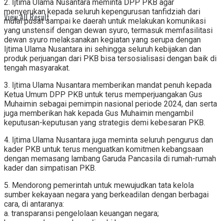
2. Ijtima Ulama Nusantara meminta DPP PKB agar
menyerukan kepada seluruh kepengurusan tanfidziah dari
View All Result
mulai pusat sampai ke daerah untuk melakukan komunikasi
yang unstensif dengan dewan syuro, termasuk memfasilitasi
dewan syuro melaksanakan kegiatan yang serupa dengan
Ijtima Ulama Nusantara ini sehingga seluruh kebijakan dan
produk perjuangan dari PKB bisa tersosialisasi dengan baik di
tengah masyarakat.
3. Ijtima Ulama Nusantara memberikan mandat penuh kepada
Ketua Umum DPP PKB untuk terus memperjuangakan Gus
Muhaimin sebagai pemimpin nasional periode 2024, dan serta
juga memberikan hak kepada Gus Muhaimin mengambil
keputusan-keputusan yang strategis demi kebesaran PKB.
4. Ijtima Ulama Nusantara juga meminta seluruh pengurus dan
kader PKB untuk terus menguatkan komitmen kebangsaan
dengan memasang lambang Garuda Pancasila di rumah-rumah
kader dan simpatisan PKB.
5. Mendorong pemerintah untuk mewujudkan tata kelola
sumber kekayaan negara yang berkeadilan dengan berbagai
cara, di antaranya:
a. transparansi pengelolaan keuangan negara;