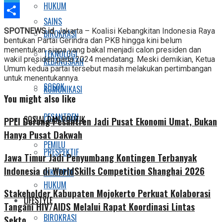
HUKUM
Telegram
SAINS
Share
SPOTNEWS.id
, Jakarta – Koalisi Kebangkitan Indonesia Raya
BIROKRASI
bentukan Partai Gerindra dan PKB hingga kini belum
menentukan siapa yang bakal menjadi calon presiden dan
TEKNOLOGI
wakil presiden pada 2024 mendatang. Meski demikian, Ketua
KEBANGSAAN
Umum kedua partai tersebut masih melakukan pertimbangan
untuk menentukannya.
SOSOK
KOMUNIKASI
You might also like
PESANTREN
SOSIAL DAN POLITIK
PPEI Dorong Pesantren Jadi Pusat Ekonomi Umat, Bukan
Hanya Pusat Dakwah
PEMILU
PRESPEKTIF
Jawa Timur Jadi Penyumbang Kontingen Terbanyak
Indonesia di WorldSkills Competition Shanghai 2026
INKOPPOL
HUKUM
Stakeholder Kabupaten Mojokerto Perkuat Kolaborasi
LIFESTYLE
Tangani HIV/AIDS Melalui Rapat Koordinasi Lintas
BIROKRASI
Sekto