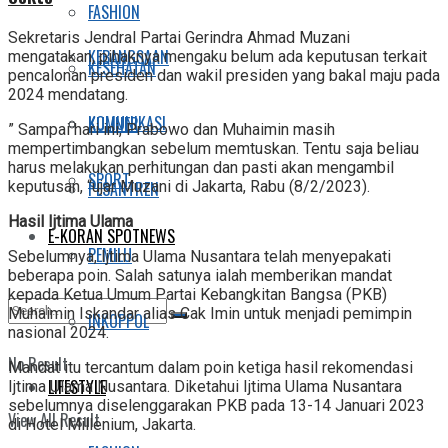
FASHION
Sekretaris Jendral Partai Gerindra Ahmad Muzani
KEBANGSAAN
mengatakan, pihaknya mengaku belum ada keputusan terkait
KESEHATAN
pencalonan presiden dan wakil presiden yang bakal maju pada
2024 mendatang.
KOMUNIKASI
KULINER
” Sampai hari ini, Prabowo dan Muhaimin masih
mempertimbangkan sebelum memtuskan. Tentu saja beliau
harus melakukan perhitungan dan pasti akan mengambil
SPORT
PESANTREN
keputusan, “ujar Muzani di Jakarta, Rabu (8/2/2023).
Hasil Ijtima Ulama
E-KORAN SPOTNEWS
PEMILU
Sebelumnya, Ijtima Ulama Nusantara telah menyepakati
beberapa poin. Salah satunya ialah memberikan mandat
kepada Ketua Umum Partai Kebangkitan Bangsa (PKB)
Muhaimin Iskandar alias Cak Imin untuk menjadi pemimpin
INKOPPOL
nasional 2024.
No Result
Mandat itu tercantum dalam poin ketiga hasil rekomendasi
LIFESTYLE
Ijtima Ulama Nusantara. Diketahui Ijtima Ulama Nusantara
sebelumnya diselenggarakan PKB pada 13-14 Januari 2023
View All Result
di Hotel Millenium, Jakarta.