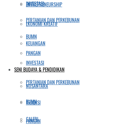
INVESTASI
ENTREPRENEURSHIP
PERTANIAN DAN PERKEBUNAN
EKONOMI KREATIF
BUMN
KEUANGAN
PANGAN
INVESTASI
SENI BUDAYA & PENDIDIKAN
PERTANIAN DAN PERKEBUNAN
NUSANTARA
BUMN
TRADISI
GALERI
PANGAN