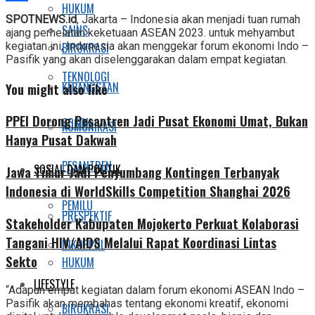
HUKUM
Share
SPOTNEWS.id
, Jakarta – Indonesia akan menjadi tuan rumah
SAINS
ajang perhelatan keketuaan ASEAN 2023. untuk mehyambut
kegiatan ini, Indonesia akan menggekar forum ekonomi Indo –
BIROKRASI
Pasifik yang akan diselenggarakan dalam empat kegiatan.
TEKNOLOGI
KEBANGSAAN
You might also like
PPEI Dorong Pesantren Jadi Pusat Ekonomi Umat, Bukan
SOSOK
KOMUNIKASI
Hanya Pusat Dakwah
PESANTREN
SOSIAL DAN POLITIK
Jawa Timur Jadi Penyumbang Kontingen Terbanyak
Indonesia di WorldSkills Competition Shanghai 2026
PEMILU
PRESPEKTIF
Stakeholder Kabupaten Mojokerto Perkuat Kolaborasi
Tangani HIV/AIDS Melalui Rapat Koordinasi Lintas
INKOPPOL
Sekto
HUKUM
LIFESTYLE
“Adapun empat kegiatan dalam forum ekonomi ASEAN Indo –
Pasifik akan membahas tentang ekonomi kreatif, ekonomi
BIROKRASI