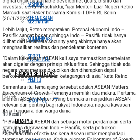
digital untuk sustainable developmet goals, bisnis dan
FASHION
investasi, serta infrastruktur, “ujar Menteri Luar Negeri Retno
Marsudi saat Raker bersama Komisi I DPR RI, Senin
KEBANGSAAN
(30/1/2023).
KESEHATAN
Lebih lanjut, Retno mengatakan, Potensi ekonomi Indo –
Pasifik sangat besar sehingga Indo – Pasifik tidak hanya
KOMUNIKASI
KULINER
dilihat dari kacamata security yang akhirnya hanya akan
menghasilkan realitas dan pendekatan kontenen.
SPORT
PESANTREN
“Dalam keketuaan ASEAN kali saya memastikan perhelatan
akan digelar dengan prinsip inklusifitas. Sehingga tidak ada
negara yang merasa dikucilkan dan diharapkan dapat
E-KORAN SPOTNEWS
berkontribusi menurunkan ketegangan di asia,” kata Retno.
PEMILU
Sementara itu, tema ajang tersebut adalah ASEAN Matters:
Epicentrum of Growth. Temanya memiliki dua makna. Pertama,
elemen ASEAN Matters yang bermakna menjadikan ASEAN
INKOPPOL
relevan dan penting bagi rakyat Indonesia, negara kawasan
Asia Tenggara, dan warga dunia.
No Result
LIFESTYLE
“Peran sentral ASEAN dan sebagai motor perdamaian serta
stabilitas di kawasan Indo – Pasifik, serta perkokog
View All Result
kapasitas dan efektivitas kerja Asean untuk menghadapi
tantangan masa depan. Kedua, elemen Epicentrum of Growth