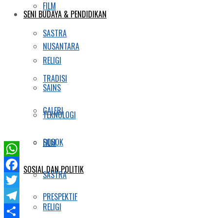
FILM
SENI BUDAYA & PENDIDIKAN
SASTRA
NUSANTARA
RELIGI
TRADISI
SAINS
GALERI
TEKNOLOGI
SOSOK
FILM
WhatsApp
SOSIAL DAN POLITIK
SASTRA
Facebook
Twitter
PRESPEKTIF
RELIGI
Telegram