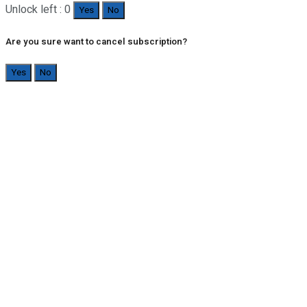
Unlock left : 0
Yes
No
Are you sure want to cancel subscription?
Yes
No