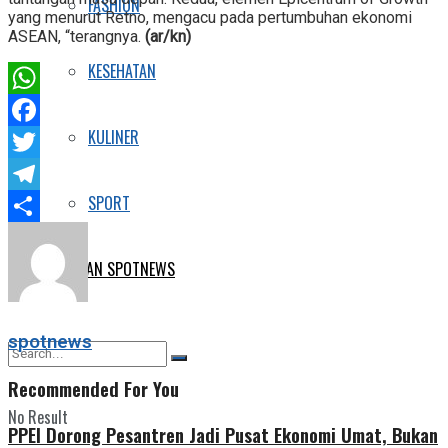
FASHION
yang menurut Retno, mengacu pada pertumbuhan ekonomi
ASEAN, “terangnya.
(ar/kn)
KESEHATAN
WhatsApp
KULINER
Facebook
Twitter
SPORT
Telegram
Share
E-KORAN SPOTNEWS
spotnews
Recommended For You
No Result
PPEI Dorong Pesantren Jadi Pusat Ekonomi Umat, Bukan