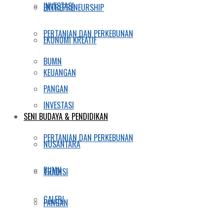
INVESTASI
ENTREPRENEURSHIP
PERTANIAN DAN PERKEBUNAN
EKONOMI KREATIF
BUMN
KEUANGAN
PANGAN
INVESTASI
SENI BUDAYA & PENDIDIKAN
PERTANIAN DAN PERKEBUNAN
NUSANTARA
BUMN
TRADISI
GALERI
PANGAN