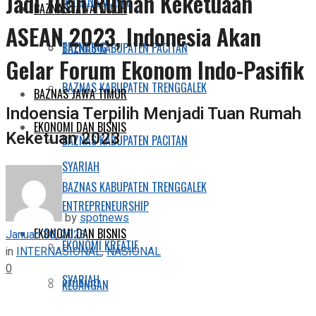
Jadi Tuan Rumah Keketuaan
INTERNASIONAL
BAZNAS JAWA TIMUR
ASEAN 2023, Indonesia Akan
TRENDING
BAZNAS KABUPATEN PACITAN
Gelar Forum Ekonom Indo-Pasifik
BAZNAS KABUPATEN TRENGGALEK
BAZNAS JAWA TIMUR
Indoensia Terpilih Menjadi Tuan Rumah
EKONOMI DAN BISNIS
Keketuan 2023
BAZNAS KABUPATEN PACITAN
SYARIAH
BAZNAS KABUPATEN TRENGGALEK
ENTREPRENEURSHIP
by
spotnews
EKONOMI DAN BISNIS
Januari 30, 2023
EKONOMI KREATIF
in
INTERNASIONAL
,
NASIONAL
0
SYARIAH
KEUANGAN