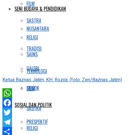
FILM
SENI BUDAYA & PENDIDIKAN
SASTRA
NUSANTARA
RELIGI
TRADISI
SAINS
GALERI
TEKNOLOGI
Ketua Baznas Jatim, KH. Roziqi. (foto: Zen/Baznas Jatim)
SOSOK
FILM
WhatsApp
SOSIAL DAN POLITIK
SASTRA
Facebook
PRESPEKTIF
Twitter
RELIGI
Telegram