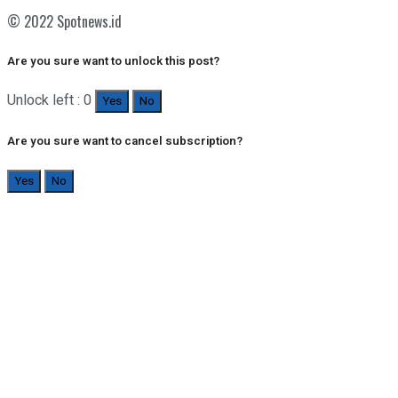
© 2022 Spotnews.id
Are you sure want to unlock this post?
Unlock left : 0
Yes
No
Are you sure want to cancel subscription?
Yes
No