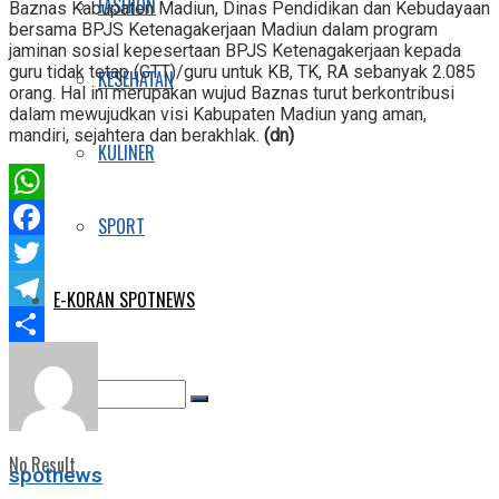
FASHION
Baznas Kabupaten Madiun, Dinas Pendidikan dan Kebudayaan
bersama BPJS Ketenagakerjaan Madiun dalam program
jaminan sosial kepesertaan BPJS Ketenagakerjaan kepada
guru tidak tetap (GTT)/guru untuk KB, TK, RA sebanyak 2.085
KESEHATAN
orang. Hal ini merupakan wujud Baznas turut berkontribusi
dalam mewujudkan visi Kabupaten Madiun yang aman,
mandiri, sejahtera dan berakhlak.
(dn)
KULINER
WhatsApp
SPORT
Facebook
Twitter
E-KORAN SPOTNEWS
Telegram
Share
No Result
spotnews