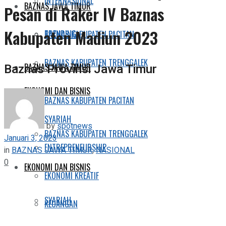
INTERNASIONAL
BAZNAS JAWA TIMUR
Pesan di Raker IV Baznas
Kabupaten Madiun 2023
TRENDING
BAZNAS KABUPATEN PACITAN
BAZNAS KABUPATEN TRENGGALEK
Baznas Provinsi Jawa Timur
BAZNAS JAWA TIMUR
EKONOMI DAN BISNIS
BAZNAS KABUPATEN PACITAN
SYARIAH
by
spotnews
BAZNAS KABUPATEN TRENGGALEK
Januari 3, 2023
ENTREPRENEURSHIP
in
BAZNAS JAWA TIMUR
,
NASIONAL
0
EKONOMI DAN BISNIS
EKONOMI KREATIF
SYARIAH
KEUANGAN