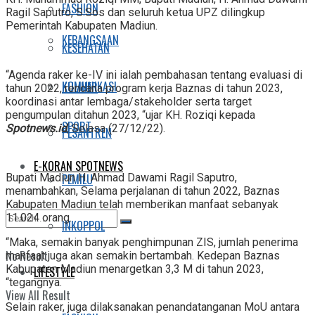
FASHION
Ragil Saputro, S.Sos dan seluruh ketua UPZ dilingkup
Pemerintah Kabupaten Madiun.
KEBANGSAAN
KESEHATAN
“Agenda raker ke-IV ini ialah pembahasan tentang evaluasi di
KOMUNIKASI
KULINER
tahun 2022, rencana program kerja Baznas di tahun 2023,
koordinasi antar lembaga/stakeholder serta target
pengumpulan ditahun 2023, “ujar KH. Roziqi kepada
SPORT
Spotnews.id
, Selasa (27/12/22).
PESANTREN
E-KORAN SPOTNEWS
Bupati Madiun H. Ahmad Dawami Ragil Saputro,
PEMILU
menambahkan, Selama perjalanan di tahun 2022, Baznas
Kabupaten Madiun telah memberikan manfaat sebanyak
11.024 orang.
INKOPPOL
“Maka, semakin banyak penghimpunan ZIS, jumlah penerima
No Result
manfaat juga akan semakin bertambah. Kedepan Baznas
Kabupaten Madiun menargetkan 3,3 M di tahun 2023,
LIFESTYLE
“tegangnya.
View All Result
Selain raker, juga dilaksanakan penandatanganan MoU antara