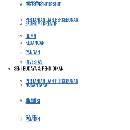
INVESTASI
ENTREPRENEURSHIP
PERTANIAN DAN PERKEBUNAN
EKONOMI KREATIF
BUMN
KEUANGAN
PANGAN
INVESTASI
SENI BUDAYA & PENDIDIKAN
PERTANIAN DAN PERKEBUNAN
NUSANTARA
BUMN
TRADISI
GALERI
PANGAN