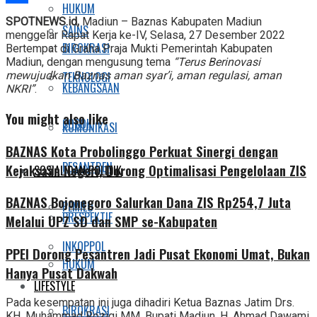
HUKUM
Share
SPOTNEWS.id,
Madiun – Baznas Kabupaten Madiun
SAINS
menggelar Rapat Kerja ke-IV, Selasa, 27 Desember 2022
BIROKRASI
Bertempat di Graha Praja Mukti Pemerintah Kabupaten
Madiun, dengan mengusung tema
“Terus Berinovasi
TEKNOLOGI
mewujudkan Baznas aman syar’i, aman regulasi, aman
KEBANGSAAN
NKRI”
.
You might also like
SOSOK
KOMUNIKASI
BAZNAS Kota Probolinggo Perkuat Sinergi dengan
PESANTREN
Kejaksaan Negeri, Dorong Optimalisasi Pengelolaan ZIS
SOSIAL DAN POLITIK
BAZNAS Bojonegoro Salurkan Dana ZIS Rp254,7 Juta
PEMILU
PRESPEKTIF
Melalui UPZ SD dan SMP se-Kabupaten
INKOPPOL
PPEI Dorong Pesantren Jadi Pusat Ekonomi Umat, Bukan
HUKUM
Hanya Pusat Dakwah
LIFESTYLE
Pada kesempatan ini juga dihadiri Ketua Baznas Jatim Drs.
BIROKRASI
KH. Muhammad Roziqi MM, Bupati Madiun, H. Ahmad Dawami