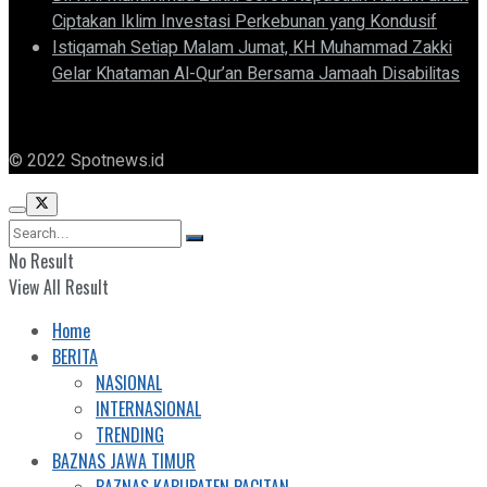
Ciptakan Iklim Investasi Perkebunan yang Kondusif
Istiqamah Setiap Malam Jumat, KH Muhammad Zakki
Gelar Khataman Al-Qur’an Bersama Jamaah Disabilitas
© 2022 Spotnews.id
No Result
View All Result
Home
BERITA
NASIONAL
INTERNASIONAL
TRENDING
BAZNAS JAWA TIMUR