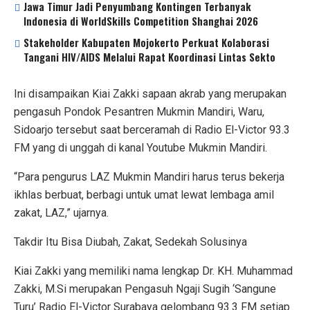
Jawa Timur Jadi Penyumbang Kontingen Terbanyak
Indonesia di WorldSkills Competition Shanghai 2026
Stakeholder Kabupaten Mojokerto Perkuat Kolaborasi
Tangani HIV/AIDS Melalui Rapat Koordinasi Lintas Sekto
Ini disampaikan Kiai Zakki sapaan akrab yang merupakan
pengasuh Pondok Pesantren Mukmin Mandiri, Waru,
Sidoarjo tersebut saat berceramah di Radio El-Victor 93.3
FM yang di unggah di kanal Youtube Mukmin Mandiri.
“Para pengurus LAZ Mukmin Mandiri harus terus bekerja
ikhlas berbuat, berbagi untuk umat lewat lembaga amil
zakat, LAZ,” ujarnya.
Takdir Itu Bisa Diubah, Zakat, Sedekah Solusinya
Kiai Zakki yang memiliki nama lengkap Dr. KH. Muhammad
Zakki, M.Si merupakan Pengasuh Ngaji Sugih ‘Sangune
Turu’ Radio El-Victor Surabaya gelombang 93.3 FM setiap