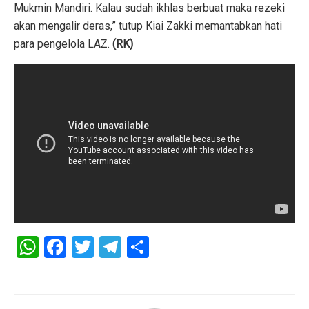
Mukmin Mandiri. Kalau sudah ikhlas berbuat maka rezeki
akan mengalir deras,” tutup Kiai Zakki memantabkan hati
para pengelola LAZ.
(RK)
W
F
T
T
S
h
a
wi
el
h
at
ce
tt
e
ar