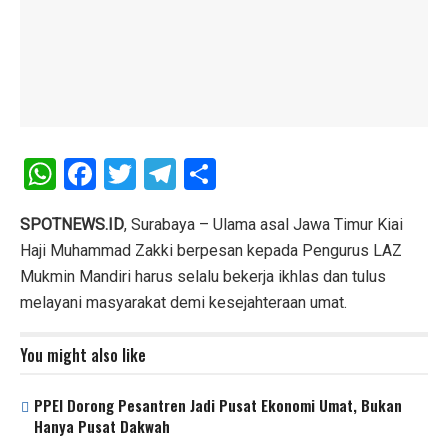
W
F
T
T
S
h
a
wi
el
h
at
ce
tt
e
ar
SPOTNEWS.ID
, Surabaya – Ulama asal Jawa Timur Kiai
Haji Muhammad Zakki berpesan kepada Pengurus LAZ
s
b
er
gr
e
Mukmin Mandiri harus selalu bekerja ikhlas dan tulus
A
o
a
melayani masyarakat demi kesejahteraan umat.
p
o
m
p
k
You might also like
PPEI Dorong Pesantren Jadi Pusat Ekonomi Umat, Bukan
Hanya Pusat Dakwah