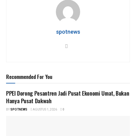
s
b
er
gr
e
A
o
a
p
o
m
p
k
spotnews
Recommended For You
PPEI Dorong Pesantren Jadi Pusat Ekonomi Umat, Bukan
Hanya Pusat Dakwah
BY
SPOTNEWS
AGUSTUS 1, 2026
0