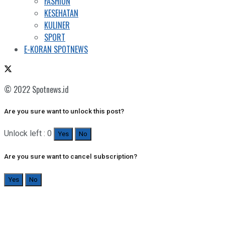
FASHION
KESEHATAN
KULINER
SPORT
E-KORAN SPOTNEWS
© 2022 Spotnews.id
Are you sure want to unlock this post?
Unlock left : 0
Yes
No
Are you sure want to cancel subscription?
Yes
No