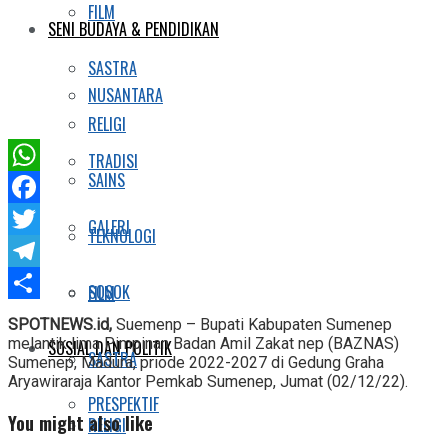
FILM
SENI BUDAYA & PENDIDIKAN
SASTRA
NUSANTARA
RELIGI
TRADISI
SAINS
WhatsApp
Facebook
GALERI
TEKNOLOGI
Twitter
Telegram
SOSOK
FILM
Share
SPOTNEWS.id,
Suemenp – Bupati Kabupaten Sumenep
melantik lima Pimpinan Badan Amil Zakat nep (BAZNAS)
SOSIAL DAN POLITIK
SASTRA
Sumenep, Madura, priode 2022-2027 di Gedung Graha
Aryawiraraja Kantor Pemkab Sumenep, Jumat (02/12/22).
PRESPEKTIF
You might also like
RELIGI