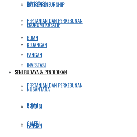
INVESTASI
ENTREPRENEURSHIP
PERTANIAN DAN PERKEBUNAN
EKONOMI KREATIF
BUMN
KEUANGAN
PANGAN
INVESTASI
SENI BUDAYA & PENDIDIKAN
PERTANIAN DAN PERKEBUNAN
NUSANTARA
BUMN
TRADISI
GALERI
PANGAN