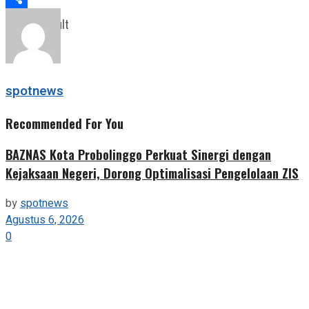
Share
View All Result
spotnews
Recommended For You
BAZNAS Kota Probolinggo Perkuat Sinergi dengan
Kejaksaan Negeri, Dorong Optimalisasi Pengelolaan ZIS
by
spotnews
Agustus 6, 2026
0