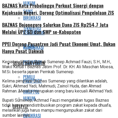
HUKUM
BAZNAS Kota Probolinggo Perkuat Sinergi dengan
SAINS
Kejaksaan Negeri, Dorong Optimalisasi Pengelolaan ZIS
BIROKRASI
BAZNAS Bojonegoro Salurkan Dana ZIS Rp254,7 Juta
TEKNOLOGI
Melalui UPZ SD dan SMP se-Kabupaten
KEBANGSAAN
PPEI Dorong Pesantren Jadi Pusat Ekonomi Umat, Bukan
SOSOK
KOMUNIKASI
Hanya Pusat Dakwah
PESANTREN
Kegiatan dihadiri, Bupati Sumenep Achmad Fauzi, S.H., M.H.,
SOSIAL DAN POLITIK
Wakil Ketua I Baznas Jatim Prof. Dr. KH. Ali Maschan Moesa,
M.Si. beserta jajaran Pemkab Sumenep.
PEMILU
PRESPEKTIF
Kelima pimpinan Baznas Sumenep yang dilantikan adalah,
Sukri, Akhmad Yadi, Mahmudi, Zainol Huda, dan Ahmad
INKOPPOL
Rahman. Mereka merupakan orang baru kecuali Akhmad Yadi.
HUKUM
Bupati Sumenep, Achmad Fauzi mengatakan tugas Baznas
tidak hanya mendistribusikan program zakat kepada dhuafa,
LIFESTYLE
melainkan juga harus mampu mengumpulkan zakat dari
BIROKRASI
sumber lainnya.