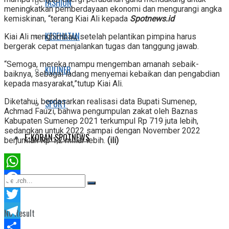
FASHION
meningkatkan pemberdayaan ekonomi dan mengurangi angka
kemiskinan, “terang Kiai Ali kepada
Spotnews.id
KESEHATAN
Kiai Ali menghimbau, setelah pelantikan pimpina harus
bergerak cepat menjalankan tugas dan tanggung jawab.
“Semoga, mereka mampu mengemban amanah sebaik-
KULINER
baiknya, sebagai ladang menyemai kebaikan dan pengabdian
kepada masyarakat,”tutup Kiai Ali.
Diketahui, berdasarkan realisasi data Bupati Sumenep,
SPORT
Achmad Fauzi, bahwa pengumpulan zakat oleh Baznas
Kabupaten Sumenep 2021 terkumpul Rp 719 juta lebih,
sedangkan untuk 2022 sampai dengan November 2022
E-KORAN SPOTNEWS
berjumlah Rp 1,2 miliar lebih.
(ili)
WhatsApp
Facebook
Twitter
No Result
Telegram