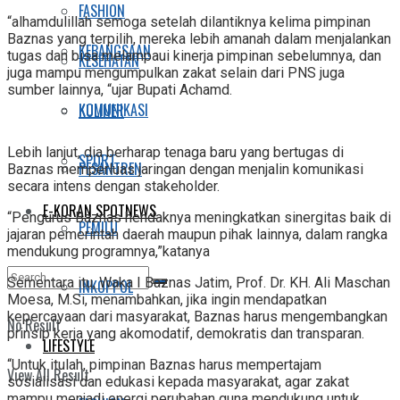
FASHION
“alhamdulillah semoga setelah dilantiknya kelima pimpinan
Baznas yang terpilih, mereka lebih amanah dalam menjalankan
KEBANGSAAN
tugas dan bisa melampaui kinerja pimpinan sebelumnya, dan
KESEHATAN
juga mampu mengumpulkan zakat selain dari PNS juga
sumber lainnya, “ujar Bupati Achamd.
KOMUNIKASI
KULINER
Lebih lanjut, dia berharap tenaga baru yang bertugas di
SPORT
PESANTREN
Baznas memperluas jaringan dengan menjalin komunikasi
secara intens dengan stakeholder.
E-KORAN SPOTNEWS
“Pengurus Baznas hendaknya meningkatkan sinergitas baik di
PEMILU
jajaran pemerintah daerah maupun pihak lainnya, dalam rangka
mendukung programnya,”katanya
Sementara itu, Waka I Baznas Jatim, Prof. Dr. KH. Ali Maschan
INKOPPOL
Moesa, M.Si, menambahkan, jika ingin mendapatkan
kepercayaan dari masyarakat, Baznas harus mengembangkan
No Result
prinsip kerja yang akomodatif, demokratis dan transparan.
LIFESTYLE
“Untuk itulah, pimpinan Baznas harus mempertajam
View All Result
sosialisasi dan edukasi kepada masyarakat, agar zakat
mampu menjadi energi perubahan guna mendukung untuk