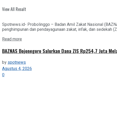
View All Result
Spotnews.id- Probolinggo – Badan Amil Zakat Nasional (BAZN
penghimpunan dan pendayagunaan zakat, infak, dan sedekah (ZIS
Details
Read more
BAZNAS Bojonegoro Salurkan Dana ZIS Rp254,7 Juta Mel
by
spotnews
Agustus 4, 2026
0