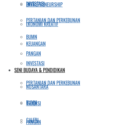
INVESTASI
ENTREPRENEURSHIP
PERTANIAN DAN PERKEBUNAN
EKONOMI KREATIF
BUMN
KEUANGAN
PANGAN
INVESTASI
SENI BUDAYA & PENDIDIKAN
PERTANIAN DAN PERKEBUNAN
NUSANTARA
BUMN
TRADISI
GALERI
PANGAN