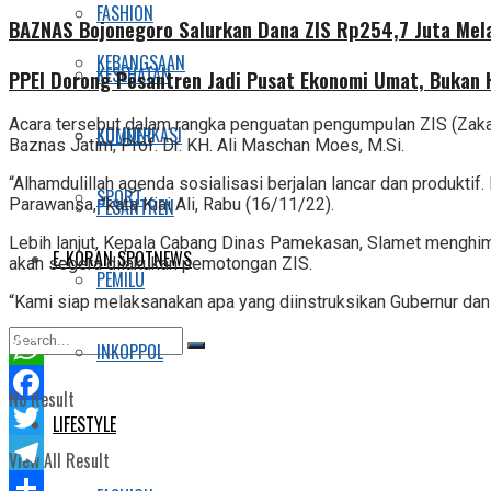
FASHION
BAZNAS Bojonegoro Salurkan Dana ZIS Rp254,7 Juta Mel
KEBANGSAAN
KESEHATAN
PPEI Dorong Pesantren Jadi Pusat Ekonomi Umat, Bukan
Acara tersebut dalam rangka penguatan pengumpulan ZIS (Zaka
KOMUNIKASI
KULINER
Baznas Jatim, Prof. Dr. KH. Ali Maschan Moes, M.Si.
“Alhamdulillah agenda sosialisasi berjalan lancar dan produktif
SPORT
PESANTREN
Parawansa, “kata Kiai Ali, Rabu (16/11/22).
Lebih lanjut, Kepala Cabang Dinas Pamekasan, Slamet menghi
E-KORAN SPOTNEWS
akan segera dilakukan pemotongan ZIS.
PEMILU
“Kami siap melaksanakan apa yang diinstruksikan Gubernur dan 
INKOPPOL
WhatsApp
No Result
Facebook
LIFESTYLE
Twitter
View All Result
Telegram