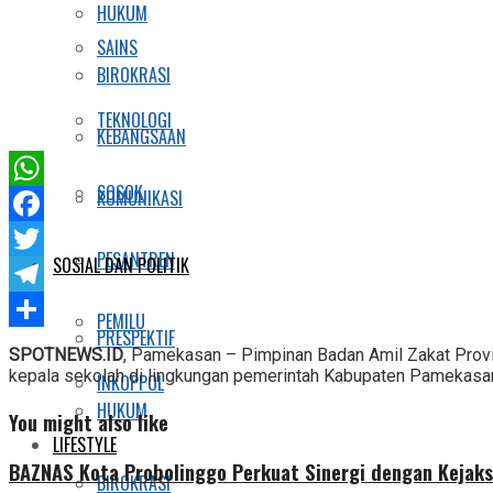
HUKUM
SAINS
BIROKRASI
TEKNOLOGI
KEBANGSAAN
SOSOK
KOMUNIKASI
WhatsApp
Facebook
PESANTREN
SOSIAL DAN POLITIK
Twitter
Telegram
PEMILU
PRESPEKTIF
Share
SPOTNEWS.ID
, Pamekasan – Pimpinan Badan Amil Zakat Provi
kepala sekolah di lingkungan pemerintah Kabupaten Pamekasa
INKOPPOL
HUKUM
You might also like
LIFESTYLE
BAZNAS Kota Probolinggo Perkuat Sinergi dengan Kejaks
BIROKRASI