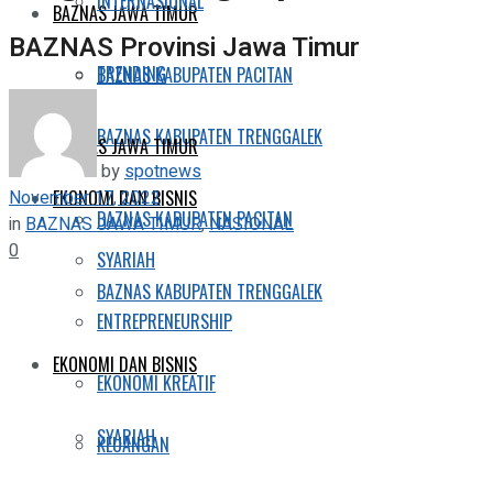
INTERNASIONAL
BAZNAS JAWA TIMUR
BAZNAS Provinsi Jawa Timur
TRENDING
BAZNAS KABUPATEN PACITAN
BAZNAS KABUPATEN TRENGGALEK
BAZNAS JAWA TIMUR
by
spotnews
November 17, 2022
EKONOMI DAN BISNIS
BAZNAS KABUPATEN PACITAN
in
BAZNAS JAWA TIMUR
,
NASIONAL
0
SYARIAH
BAZNAS KABUPATEN TRENGGALEK
ENTREPRENEURSHIP
EKONOMI DAN BISNIS
EKONOMI KREATIF
SYARIAH
KEUANGAN