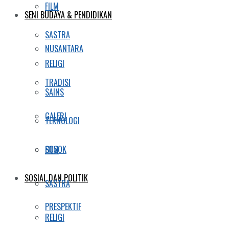
FILM
SENI BUDAYA & PENDIDIKAN
SASTRA
NUSANTARA
RELIGI
TRADISI
SAINS
GALERI
TEKNOLOGI
SOSOK
FILM
SOSIAL DAN POLITIK
SASTRA
PRESPEKTIF
RELIGI