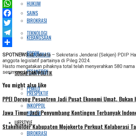
HUKUM
SAINS
WhatsApp
BIROKRASI
Facebook
Twitter
TEKNOLOGI
KEBANGSAAN
Telegram
Share
SOSOK
KOMUNIKASI
SPOTNEWS.id
, Jakarta – Sekretaris Jenderal (Sekjen) PDIP H
anggota legislatif partainya di Pileg 2024.
Hasto mengatakan pihaknya total telah menyerahkan 580 nama d
PESANTREN
seniman, dan artis.
SOSIAL DAN POLITIK
You might also like
PEMILU
PRESPEKTIF
PPEI Dorong Pesantren Jadi Pusat Ekonomi Umat, Bukan
INKOPPOL
Jawa Timur Jadi Penyumbang Kontingen Terbanyak Indone
HUKUM
LIFESTYLE
Stakeholder Kabupaten Mojokerto Perkuat Kolaborasi Ta
BIROKRASI