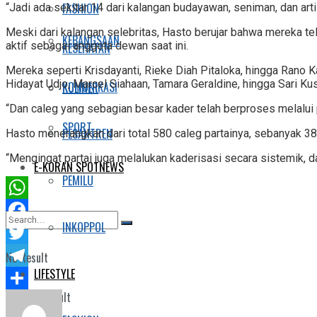
FASHION
“Jadi ada sekitar 14 dari kalangan budayawan, seniman, dan ar
Meski dari kalangan selebritas, Hasto berujar bahwa mereka te
KEBANGSAAN
aktif sebagai anggota dewan saat ini.
KESEHATAN
Mereka seperti Krisdayanti, Rieke Diah Pitaloka, hingga Rano
Hidayat Udjo, Marcel Siahaan, Tamara Geraldine, hingga Sari K
KOMUNIKASI
KULINER
“Dan caleg yang sebagian besar kader telah berproses melalui 
SPORT
PESANTREN
Hasto menerangkan dari total 580 caleg partainya, sebanyak 38
“Mengingat partai juga melalukan kaderisasi secara sistemik, d
E-KORAN SPOTNEWS
PEMILU
WhatsApp
INKOPPOL
Facebook
Twitter
No Result
LIFESTYLE
Telegram
View All Result
Share