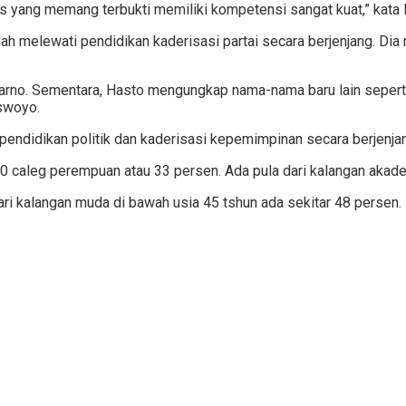
tis yang memang terbukti memiliki kompetensi sangat kuat,” kata
lah melewati pendidikan kaderisasi partai secara berjenjang. D
 Karno. Sementara, Hasto mengungkap nama-nama baru lain seper
uswoyo.
pendidikan politik dan kaderisasi kepemimpinan secara berjenjan
0 caleg perempuan atau 33 persen. Ada pula dari kalangan akadem
ari kalangan muda di bawah usia 45 tshun ada sekitar 48 persen. 