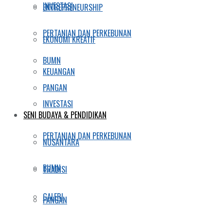
INVESTASI
ENTREPRENEURSHIP
PERTANIAN DAN PERKEBUNAN
EKONOMI KREATIF
BUMN
KEUANGAN
PANGAN
INVESTASI
SENI BUDAYA & PENDIDIKAN
PERTANIAN DAN PERKEBUNAN
NUSANTARA
BUMN
TRADISI
GALERI
PANGAN