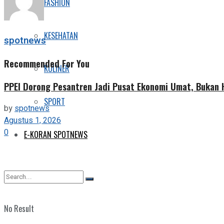
FASHION
KESEHATAN
spotnews
Recommended For You
KULINER
PPEI Dorong Pesantren Jadi Pusat Ekonomi Umat, Bukan
SPORT
by
spotnews
Agustus 1, 2026
0
E-KORAN SPOTNEWS
No Result