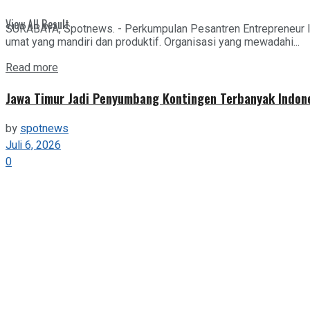
View All Result
SURABAYA, Spotnews. - Perkumpulan Pesantren Entrepreneur I
umat yang mandiri dan produktif. Organisasi yang mewadahi...
Details
Read more
Jawa Timur Jadi Penyumbang Kontingen Terbanyak Indone
by
spotnews
Juli 6, 2026
0