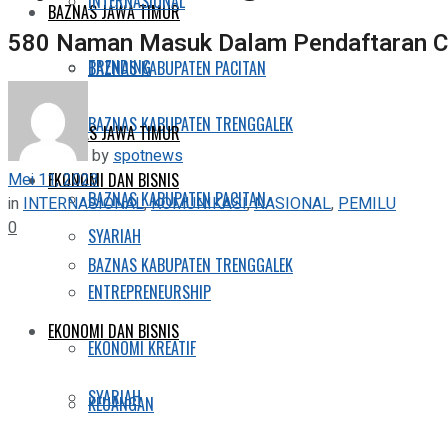
INTERNASIONAL
BAZNAS JAWA TIMUR
580 Naman Masuk Dalam Pendaftaran C
TRENDING
BAZNAS KABUPATEN PACITAN
BAZNAS KABUPATEN TRENGGALEK
BAZNAS JAWA TIMUR
by
spotnews
Mei 11, 2023
EKONOMI DAN BISNIS
BAZNAS KABUPATEN PACITAN
in
INTERNASIONAL
,
KOMUNIKASI
,
NASIONAL
,
PEMILU
0
SYARIAH
BAZNAS KABUPATEN TRENGGALEK
ENTREPRENEURSHIP
EKONOMI DAN BISNIS
EKONOMI KREATIF
SYARIAH
KEUANGAN