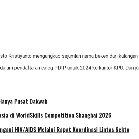
asto Kristiyanto mengungkap sejumlah nama beken dari kalangan 
alam pendaftaran caleg PDIP untuk 2024 ke kantor KPU. Dari jum
 Hanya Pusat Dakwah
sia di WorldSkills Competition Shanghai 2026
ngani HIV/AIDS Melalui Rapat Koordinasi Lintas Sekto