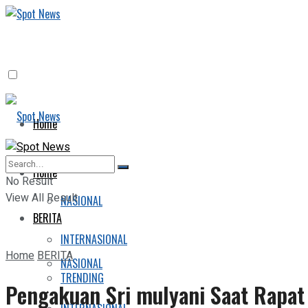
Home
BERITA
Home
No Result
View All Result
NASIONAL
BERITA
INTERNASIONAL
Home
BERITA
NASIONAL
TRENDING
Pengakuan Sri mulyani Saat Rapa