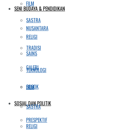
FILM
SENI BUDAYA & PENDIDIKAN
SASTRA
NUSANTARA
RELIGI
TRADISI
SAINS
GALERI
TEKNOLOGI
SOSOK
FILM
SOSIAL DAN POLITIK
SASTRA
PRESPEKTIF
RELIGI