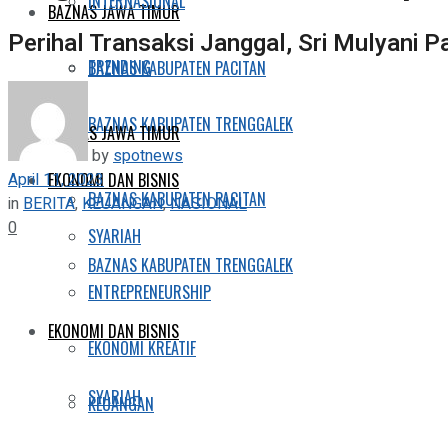
INTERNASIONAL
BAZNAS JAWA TIMUR
Perihal Transaksi Janggal, Sri Mulyani 
TRENDING
BAZNAS KABUPATEN PACITAN
BAZNAS KABUPATEN TRENGGALEK
BAZNAS JAWA TIMUR
by
spotnews
April 11, 2023
EKONOMI DAN BISNIS
BAZNAS KABUPATEN PACITAN
in
BERITA
,
KEUANGAN
,
NASIONAL
0
SYARIAH
BAZNAS KABUPATEN TRENGGALEK
ENTREPRENEURSHIP
EKONOMI DAN BISNIS
EKONOMI KREATIF
SYARIAH
KEUANGAN