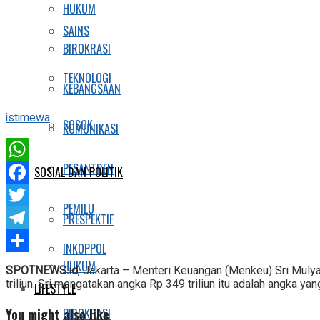
HUKUM
SAINS
BIROKRASI
TEKNOLOGI
KEBANGSAAN
istimewa
SOSOK
KOMUNIKASI
PESANTREN
WhatsApp
SOSIAL DAN POLITIK
Facebook
PEMILU
Twitter
PRESPEKTIF
Telegram
INKOPPOL
Share
HUKUM
SPOTNEWS.id
, Jakarta – Menteri Keuangan (Menkeu) Sri Muly
triliun. Sri mengatakan angka Rp 349 triliun itu adalah angka ya
LIFESTYLE
You might also like
BIROKRASI