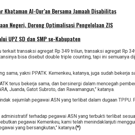
r Khataman Al-Qur’an Bersama Jamaah Disabilitas
aan Negeri, Dorong Optimalisasi Pengelolaan ZIS
alui UPZ SD dan SMP se-Kabupaten
it transaksi agregat Rp 349 triliun, transaksi agregat Rp 349 (tri
sinya bisa disebut double triple counting, tapi ini semuanya dij
yang sama, yakni PPATK. Kemenkeu, katanya, juga sudah bekerja
PPATK terus bekerja sama, dan bersinergi dalam mencegah pemb
A, Juanda, Gatot Subroto, dan Rawamangun,” katanya.
nindak sejumlah pegawai ASN yang terlibat dalam dugaan TPPU.
 administratif terhadap pegawai ASN yang terbukti terlibat sesu
butkan pegawai Kemenkeu, kami telah menindaklanjuti mengg
egawai yang bersangkutan,” katanya.
(*)