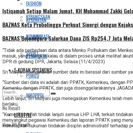
FASHION
Istiqamah Setiap Malam Jumat, KH Muhammad Zakki Gela
KEBANGSAAN
KESEHATAN
BAZNAS Kota Probolinggo Perkuat Sinergi dengan Kejaks
KOMUNIKASI
KULINER
BAZNAS Bojonegoro Salurkan Dana ZIS Rp254,7 Juta Mel
“Tidak ada perbedaan data antara Menko Polhukam dan Menkeu terka
SPORT
PESANTREN
masuk, yang mungkin kalau di dalam proses untuk melihat akuntan
DPR di gedung DPR, Jakarta, Selasa (11/4/2023).
E-KORAN SPOTNEWS
Sri Mulyani mengatakan sumber data ini berasal dari sumber 
PEMILU
“Sumber dari data ini adalah dari PPATK, Kemenkeu, dengan 
Kemenku dengan PPATK, dan juga disenggelarakannya JAGADAR
INKOPPOL
Lebih lanjut, Sri Mulyani juga menegaskan Kemenkeu telah me
berlaku.
No Result
LIFESTYLE
“Kemenkeu telah tindak lanjuti semua LHP LHA, terkait tindakan
menyangkut pegawai Kemenkeu dan laporan PPATK yang menye
View All Result
menetapkan hukuman tindakan disiplin administratif terhadap p