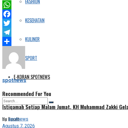
FASHION
WhatsApp
KESEHATAN
Facebook
Twitter
KULINER
Telegram
Share
SPORT
E-KORAN SPOTNEWS
spotnews
Recommended For You
Istiqamah Setiap Malam Jumat, KH Muhammad Zakki Gela
No Result
by
spotnews
Agustus 7, 2026