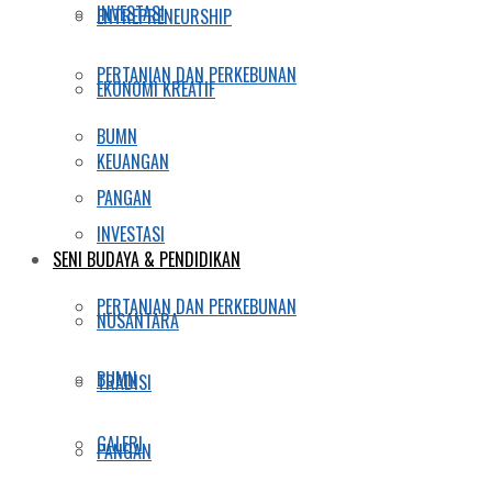
INVESTASI
ENTREPRENEURSHIP
PERTANIAN DAN PERKEBUNAN
EKONOMI KREATIF
BUMN
KEUANGAN
PANGAN
INVESTASI
SENI BUDAYA & PENDIDIKAN
PERTANIAN DAN PERKEBUNAN
NUSANTARA
BUMN
TRADISI
GALERI
PANGAN