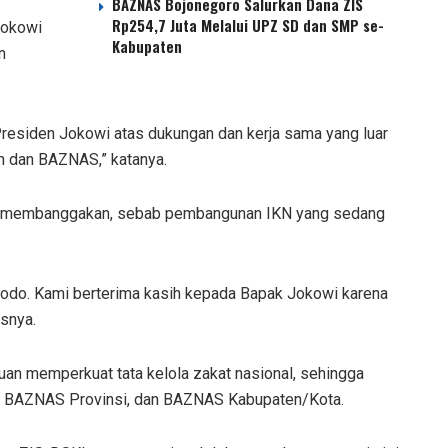
BAZNAS Bojonegoro Salurkan Dana ZIS
Rp254,7 Juta Melalui UPZ SD dan SMP se-
Jokowi
Kabupaten
n
residen Jokowi atas dukungan dan kerja sama yang luar
h dan BAZNAS,” katanya.
at membanggakan, sebab pembangunan IKN yang sedang
do. Kami berterima kasih kepada Bapak Jokowi karena
asnya.
an memperkuat tata kelola zakat nasional, sehingga
AS, BAZNAS Provinsi, dan BAZNAS Kabupaten/Kota.