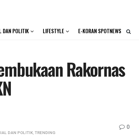
L DAN POLITIK
LIFESTYLE
E-KORAN SPOTNEWS
Pembukaan Rakornas
KN
0
IAL DAN POLITIK
,
TRENDING