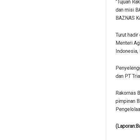
“Tujuan Ra
dan misi B
BAZNAS Ka
Turut hadi
Menteri Aga
Indonesia,
Penyelengg
dan PT Tria
Rakornas B
pimpinan B
Pengelolaa
(Laporan:B