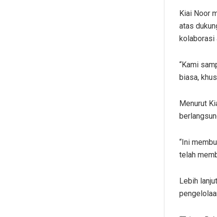
Kiai Noor 
atas dukun
kolaborasi
“Kami samp
biasa, khu
Menurut Ki
berlangsun
“Ini membu
telah memb
Lebih lanj
pengelolaa