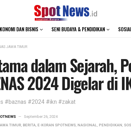
KONOMI DAN BISNIS
SENI BUDAYA & PENDIDIKAN
SOSIA
AS JAWA TIMUR
tama dalam Sejarah, 
NAS 2024 Digelar di I
s #baznas #2024 #ikn #zakat
POTNEWS
September 26, 2024
AWA TIMUR
,
BERITA
,
E-KORAN SPOTNEWS
,
NASIONAL
,
PENDIDIKAN
,
SOS