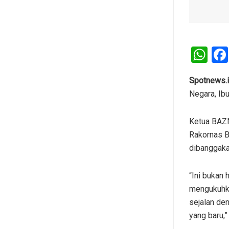
W
h
at
Spotnews.
Negara, Ib
s
A
Ketua BAZN
p
Rakornas B
p
dibanggaka
“Ini bukan
mengukuhk
sejalan de
yang baru,