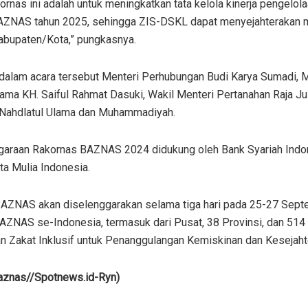
kornas ini adalah untuk meningkatkan tata kelola kinerja pengel
AZNAS tahun 2025, sehingga ZIS-DSKL dapat menyejahterakan m
bupaten/Kota,” pungkasnya.
r dalam acara tersebut Menteri Perhubungan Budi Karya Sumadi, M
ma KH. Saiful Rahmat Dasuki, Wakil Menteri Pertanahan Raja Juli
 Nahdlatul Ulama dan Muhammadiyah.
araan Rakornas BAZNAS 2024 didukung oleh Bank Syariah Indones
ta Mulia Indonesia.
AZNAS akan diselenggarakan selama tiga hari pada 25-27 Septem
AZNAS se-Indonesia, termasuk dari Pusat, 38 Provinsi, dan 51
n Zakat Inklusif untuk Penanggulangan Kemiskinan dan Kesejaht
aznas//Spotnews.id-Ryn)