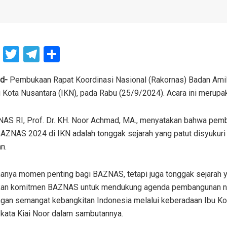
F
T
T
S
a
wi
el
h
ce
tt
e
ar
id-
Pembukaan Rapat Koordinasi Nasional (Rakornas) Badan Amil
u Kota Nusantara (IKN), pada Rabu (25/9/2024). Acara ini merupa
b
er
gr
e
o
a
AS RI, Prof. Dr. KH. Noor Achmad, MA., menyatakan bahwa pem
o
m
AZNAS 2024 di IKN adalah tonggak sejarah yang patut disyukuri
k
n.
 hanya momen penting bagi BAZNAS, tetapi juga tonggak sejarah 
an komitmen BAZNAS untuk mendukung agenda pembangunan na
ngan semangat kebangkitan Indonesia melalui keberadaan Ibu K
” kata Kiai Noor dalam sambutannya.