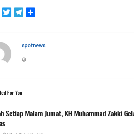
F
T
T
S
a
wi
el
h
ce
tt
e
ar
b
er
gr
e
spotnews
o
a
o
m
k
ed For You
ah Setiap Malam Jumat, KH Muhammad Zakki Gel
as