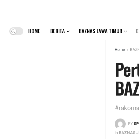
HOME
BERITA
BAZNAS JAWA TIMUR
E
Home
BAZN
Per
BAZ
#rakorna
BY
S
in
BAZNAS J