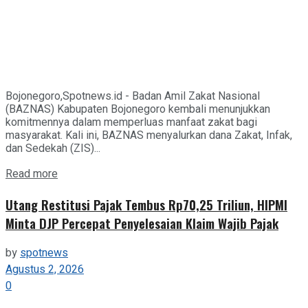
Bojonegoro,Spotnews.id - Badan Amil Zakat Nasional
(BAZNAS) Kabupaten Bojonegoro kembali menunjukkan
komitmennya dalam memperluas manfaat zakat bagi
masyarakat. Kali ini, BAZNAS menyalurkan dana Zakat, Infak,
dan Sedekah (ZIS)...
Details
Read more
Utang Restitusi Pajak Tembus Rp70,25 Triliun, HIPMI
Minta DJP Percepat Penyelesaian Klaim Wajib Pajak
by
spotnews
Agustus 2, 2026
0