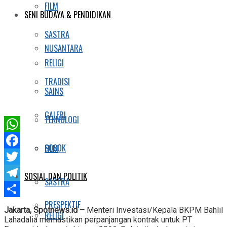
FILM
SENI BUDAYA & PENDIDIKAN
SASTRA
NUSANTARA
RELIGI
TRADISI
SAINS
GALERI
TEKNOLOGI
WhatsApp
SOSOK
FILM
Facebook
Twitter
SOSIAL DAN POLITIK
SASTRA
Telegram
PRESPEKTIF
Share
Jakarta, Spotnews.id –
Menteri Investasi/Kepala BKPM Bahlil
RELIGI
Lahadalia memastikan perpanjangan kontrak untuk PT