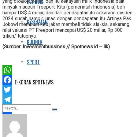
FASHION
yang dikelola asing, dan itu kekayaan milik Indonesia baik
minyak maupun Freeport. Kita (pemerintah Indonesia) beli
hampir US$ 4 miliar, dan dari pendapatan itu sekarang dividen
2024 sudah hampir lunas dengan pendapatan itu. Artinya Pak
KESEHATAN
Jokowi membuat kebijakan membeli tidak sia-sia, sekarang
nilai valuasi PT Freeport mencapai US$ 20 miliar, Rp 300
triliun,” tutupnya.
KULINER
(Sumber: Invesmentbussines // Spotnews.id – lik)
SPORT
WhatsApp
E-KORAN SPOTNEWS
Facebook
Twitter
Telegram
Share
No Result