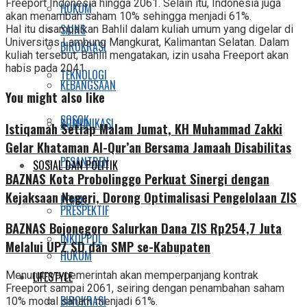
Freeport Indonesia hingga 2061. Selain itu, Indonesia juga
HUKUM
akan menambah saham 10% sehingga menjadi 61%.
SAINS
Hal itu disampaikan Bahlil dalam kuliah umum yang digelar di
Universitas Lambung Mangkurat, Kalimantan Selatan. Dalam
BIROKRASI
kuliah tersebut, Bahlil mengatakan, izin usaha Freeport akan
habis pada 2041.
TEKNOLOGI
KEBANGSAAN
You might also like
SOSOK
KOMUNIKASI
Istiqamah Setiap Malam Jumat, KH Muhammad Zakki
Gelar Khataman Al-Qur’an Bersama Jamaah Disabilitas
PESANTREN
SOSIAL DAN POLITIK
BAZNAS Kota Probolinggo Perkuat Sinergi dengan
Kejaksaan Negeri, Dorong Optimalisasi Pengelolaan ZIS
PEMILU
PRESPEKTIF
BAZNAS Bojonegoro Salurkan Dana ZIS Rp254,7 Juta
INKOPPOL
Melalui UPZ SD dan SMP se-Kabupaten
HUKUM
LIFESTYLE
Menurutnya pemerintah akan memperpanjang kontrak
Freeport sampai 2061, seiring dengan penambahan saham
BIROKRASI
10% modal saham menjadi 61%.