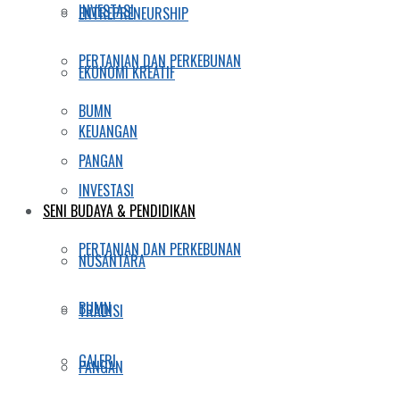
INVESTASI
ENTREPRENEURSHIP
PERTANIAN DAN PERKEBUNAN
EKONOMI KREATIF
BUMN
KEUANGAN
PANGAN
INVESTASI
SENI BUDAYA & PENDIDIKAN
PERTANIAN DAN PERKEBUNAN
NUSANTARA
BUMN
TRADISI
GALERI
PANGAN