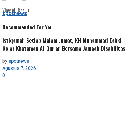
View All Result
spotnews
Recommended For You
Istiqamah Setiap Malam Jumat, KH Muhammad Zakki
Gelar Khataman Al-Qur’an Bersama Jamaah Disabilitas
by
spotnews
Agustus 7, 2026
0