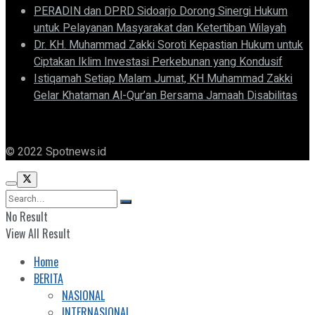
PERADIN dan DPRD Sidoarjo Dorong Sinergi Hukum
untuk Pelayanan Masyarakat dan Ketertiban Wilayah
Dr. KH. Muhammad Zakki Soroti Kepastian Hukum untuk
Ciptakan Iklim Investasi Perkebunan yang Kondusif
Istiqamah Setiap Malam Jumat, KH Muhammad Zakki
Gelar Khataman Al-Qur’an Bersama Jamaah Disabilitas
© 2022 Spotnews.id
No Result
View All Result
Home
BERITA
NASIONAL
INTERNASIONAL