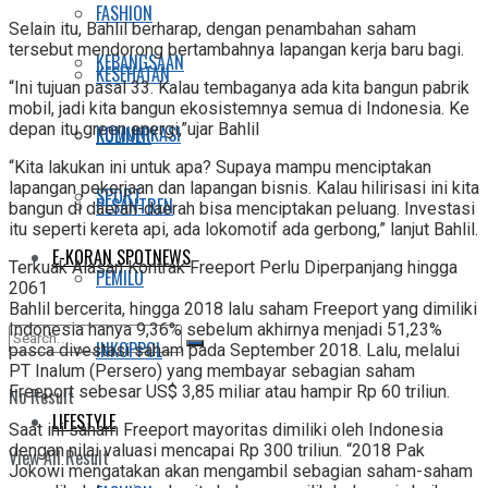
FASHION
Selain itu, Bahlil berharap, dengan penambahan saham
tersebut mendorong bertambahnya lapangan kerja baru bagi.
KEBANGSAAN
KESEHATAN
“Ini tujuan pasal 33. Kalau tembaganya ada kita bangun pabrik
mobil, jadi kita bangun ekosistemnya semua di Indonesia. Ke
depan itu green energi,”ujar Bahlil
KOMUNIKASI
KULINER
“Kita lakukan ini untuk apa? Supaya mampu menciptakan
lapangan pekerjaan dan lapangan bisnis. Kalau hilirisasi ini kita
SPORT
PESANTREN
bangun di daerah-daerah bisa menciptakan peluang. Investasi
itu seperti kereta api, ada lokomotif ada gerbong,” lanjut Bahlil.
E-KORAN SPOTNEWS
Terkuak Alasan Kontrak Freeport Perlu Diperpanjang hingga
PEMILU
2061
Bahlil bercerita, hingga 2018 lalu saham Freeport yang dimiliki
Indonesia hanya 9,36% sebelum akhirnya menjadi 51,23%
INKOPPOL
pasca divestasi saham pada September 2018. Lalu, melalui
PT Inalum (Persero) yang membayar sebagian saham
Freeport sebesar US$ 3,85 miliar atau hampir Rp 60 triliun.
No Result
LIFESTYLE
Saat ini saham Freeport mayoritas dimiliki oleh Indonesia
dengan nilai valuasi mencapai Rp 300 triliun. “2018 Pak
View All Result
Jokowi mengatakan akan mengambil sebagian saham-saham