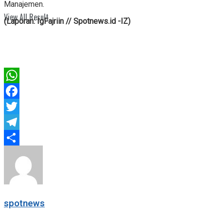
Manajemen.
View All Result
(Laporan: IgFajriin // Spotnews.id -IZ)
WhatsApp
Facebook
Twitter
Telegram
Share
spotnews