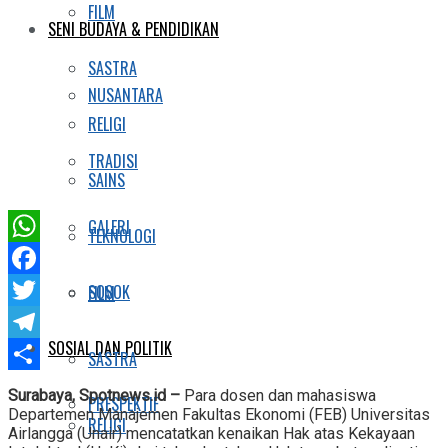
FILM
SENI BUDAYA & PENDIDIKAN
SASTRA
NUSANTARA
RELIGI
TRADISI
SAINS
GALERI
TEKNOLOGI
WhatsApp
Facebook
SOSOK
FILM
Twitter
SOSIAL DAN POLITIK
Telegram
SASTRA
Share
Surabaya, Spotnews.id –
Para dosen dan mahasiswa
PRESPEKTIF
Departemen Manajemen Fakultas Ekonomi (FEB) Universitas
RELIGI
Airlangga (Unair) mencatatkan kenaikan Hak atas Kekayaan