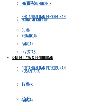
INVESTASI
ENTREPRENEURSHIP
PERTANIAN DAN PERKEBUNAN
EKONOMI KREATIF
BUMN
KEUANGAN
PANGAN
INVESTASI
SENI BUDAYA & PENDIDIKAN
PERTANIAN DAN PERKEBUNAN
NUSANTARA
BUMN
TRADISI
GALERI
PANGAN