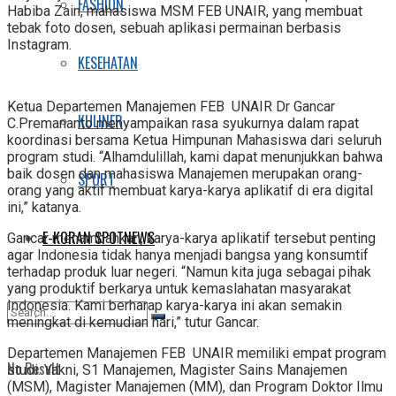
FASHION
Habiba Zain, mahasiswa MSM FEB UNAIR, yang membuat
tebak foto dosen, sebuah aplikasi permainan berbasis
Instagram.
KESEHATAN
Ketua Departemen Manajemen FEB UNAIR Dr Gancar
KULINER
C.Premananto menyampaikan rasa syukurnya dalam rapat
koordinasi bersama Ketua Himpunan Mahasiswa dari seluruh
program studi. “Alhamdulillah, kami dapat menunjukkan bahwa
baik dosen dan mahasiswa Manajemen merupakan orang-
SPORT
orang yang aktif membuat karya-karya aplikatif di era digital
ini,” katanya.
E-KORAN SPOTNEWS
Gancar menambahkan, karya-karya aplikatif tersebut penting
agar Indonesia tidak hanya menjadi bangsa yang konsumtif
terhadap produk luar negeri. “Namun kita juga sebagai pihak
yang produktif berkarya untuk kemaslahatan masyarakat
Indonesia. Kami berharap karya-karya ini akan semakin
meningkat di kemudian hari,” tutur Gancar.
Departemen Manajemen FEB UNAIR memiliki empat program
No Result
studi. Yakni, S1 Manajemen, Magister Sains Manajemen
(MSM), Magister Manajemen (MM), dan Program Doktor Ilmu