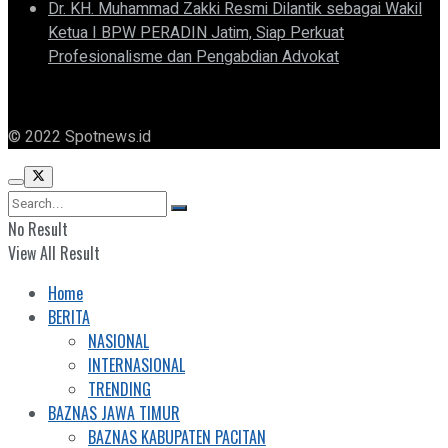
Dr. KH. Muhammad Zakki Resmi Dilantik sebagai Wakil
Ketua I BPW PERADIN Jatim, Siap Perkuat
Profesionalisme dan Pengabdian Advokat
© 2022 Spotnews.id
No Result
View All Result
Home
BERITA
NASIONAL
INTERNASIONAL
TRENDING
BAZNAS JAWA TIMUR
BAZNAS KABUPATEN PACITAN