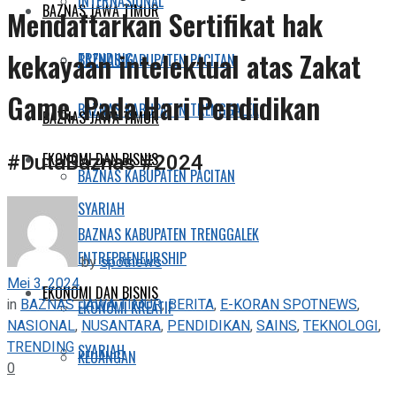
INTERNASIONAL
BAZNAS JAWA TIMUR
Mendaftarkan Sertifikat hak
kekayaan intelektual atas Zakat
TRENDING
BAZNAS KABUPATEN PACITAN
Game. Pada Hari Pendidikan
BAZNAS KABUPATEN TRENGGALEK
BAZNAS JAWA TIMUR
#DutaBaznas #2024
EKONOMI DAN BISNIS
BAZNAS KABUPATEN PACITAN
SYARIAH
BAZNAS KABUPATEN TRENGGALEK
ENTREPRENEURSHIP
by
spotnews
Mei 3, 2024
EKONOMI DAN BISNIS
in
BAZNAS JAWA TIMUR
,
BERITA
,
E-KORAN SPOTNEWS
,
EKONOMI KREATIF
NASIONAL
,
NUSANTARA
,
PENDIDIKAN
,
SAINS
,
TEKNOLOGI
,
TRENDING
SYARIAH
KEUANGAN
0