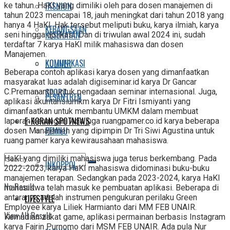
FASHION
ke tahun. HaKI yang dimiliki oleh para dosen manajemen di
tahun 2023 mencapai 18, jauh meningkat dari tahun 2018 yang
hanya 4 HaKI. Hak tersebut meliputi buku, karya ilmiah, karya
KEBANGSAAN
KESEHATAN
seni hingga aplikasi. Dan di triwulan awal 2024 ini, sudah
terdaftar 7 karya HaKI milik mahasiswa dan dosen
Manajemen.
KOMUNIKASI
KULINER
Beberapa contoh aplikasi karya dosen yang dimanfaatkan
masyarakat luas adalah digiseminar.id karya Dr Gancar
SPORT
C.Premananto untuk pengadaan seminar internasional. Juga,
PESANTREN
aplikasi akuntansiumkm karya Dr Fitri Ismiyanti yang
dimanfaatkan untuk membantu UMKM dalam membuat
E-KORAN SPOTNEWS
laporan keuangan. Ada juga ruangpamer.co.id karya beberapa
PEMILU
dosen Manajemen yang dipimpin Dr Tri Siwi Agustina untuk
ruang pamer karya kewirausahaan mahasiswa.
HaKI yang dimiliki mahasiswa juga terus berkembang. Pada
INKOPPOL
2022-2023, karya HaKI mahasiswa didominasi buku-buku
manajemen terapan. Sedangkan pada 2023-2024, karya HaKI
No Result
mahasiswa telah masuk ke pembuatan aplikasi. Beberapa di
antaranya adalah instrumen pengukuran perilaku Green
LIFESTYLE
Employee karya Liliek Harmianto dari MM FEB UNAIR.
View All Result
Kemudian zakat game, aplikasi permainan berbasis Instagram
karya Fajrin Purnomo dari MSM FEB UNAIR. Ada pula Nur