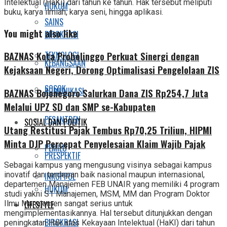
Intelektual (HaKi) dari tahun ke tahun. Hak tersebut meliputi
HUKUM
buku, karya ilmiah, karya seni, hingga aplikasi.
SAINS
You might also like
BIROKRASI
TEKNOLOGI
BAZNAS Kota Probolinggo Perkuat Sinergi dengan
KEBANGSAAN
Kejaksaan Negeri, Dorong Optimalisasi Pengelolaan ZIS
SOSOK
KOMUNIKASI
BAZNAS Bojonegoro Salurkan Dana ZIS Rp254,7 Juta
Melalui UPZ SD dan SMP se-Kabupaten
PESANTREN
SOSIAL DAN POLITIK
Utang Restitusi Pajak Tembus Rp70,25 Triliun, HIPMI
Minta DJP Percepat Penyelesaian Klaim Wajib Pajak
PEMILU
PRESPEKTIF
Sebagai kampus yang mengusung visinya sebagai kampus
inovatif dan terdepan baik nasional maupun internasional,
INKOPPOL
departemen Manajemen FEB UNAIR yang memiliki 4 program
HUKUM
studi yakni S1 Manajemen, MSM, MM dan Program Doktor
Ilmu Manajemen sangat serius untuk
LIFESTYLE
mengimplementasikannya. Hal tersebut ditunjukkan dengan
BIROKRASI
peningkatan Hak atas Kekayaan Intelektual (HaKI) dari tahun