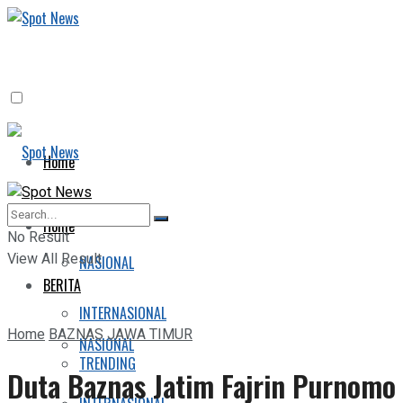
Home
BERITA
Home
No Result
View All Result
NASIONAL
BERITA
INTERNASIONAL
Home
BAZNAS JAWA TIMUR
NASIONAL
TRENDING
Duta Baznas Jatim Fajrin Purnomo