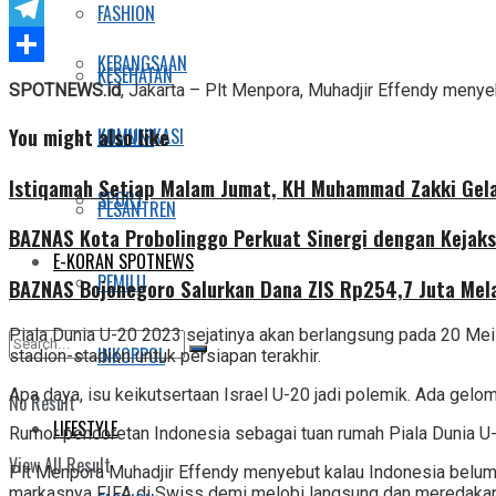
Twitter
FASHION
Telegram
KEBANGSAAN
KESEHATAN
Share
SPOTNEWS.id
, Jakarta – Plt Menpora, Muhadjir Effendy menyeb
You might also like
KOMUNIKASI
KULINER
Istiqamah Setiap Malam Jumat, KH Muhammad Zakki Gela
SPORT
PESANTREN
BAZNAS Kota Probolinggo Perkuat Sinergi dengan Kejaks
E-KORAN SPOTNEWS
PEMILU
BAZNAS Bojonegoro Salurkan Dana ZIS Rp254,7 Juta Mel
Piala Dunia U-20 2023 sejatinya akan berlangsung pada 20 Mei
INKOPPOL
stadion-stadion untuk persiapan terakhir.
Apa daya, isu keikutsertaan Israel U-20 jadi polemik. Ada gelo
No Result
LIFESTYLE
Rumor pencoretan Indonesia sebagai tuan rumah Piala Dunia U-
View All Result
Plt Menpora Muhadjir Effendy menyebut kalau Indonesia belum m
markasnya FIFA di Swiss demi melobi langsung dan meredakan