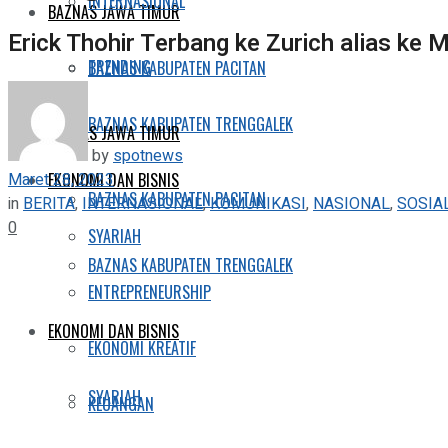
INTERNASIONAL
BAZNAS JAWA TIMUR
Erick Thohir Terbang ke Zurich alias ke
TRENDING
BAZNAS KABUPATEN PACITAN
BAZNAS KABUPATEN TRENGGALEK
BAZNAS JAWA TIMUR
by
spotnews
Maret 28, 2023
EKONOMI DAN BISNIS
BAZNAS KABUPATEN PACITAN
in
BERITA
,
INTERNASIONAL
,
KOMUNIKASI
,
NASIONAL
,
SOSIA
0
SYARIAH
BAZNAS KABUPATEN TRENGGALEK
ENTREPRENEURSHIP
EKONOMI DAN BISNIS
EKONOMI KREATIF
SYARIAH
KEUANGAN