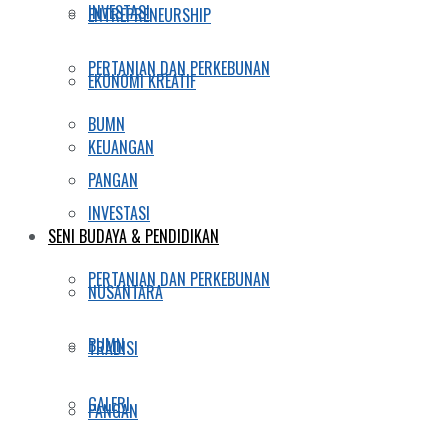
INVESTASI
ENTREPRENEURSHIP
PERTANIAN DAN PERKEBUNAN
EKONOMI KREATIF
BUMN
KEUANGAN
PANGAN
INVESTASI
SENI BUDAYA & PENDIDIKAN
PERTANIAN DAN PERKEBUNAN
NUSANTARA
BUMN
TRADISI
GALERI
PANGAN