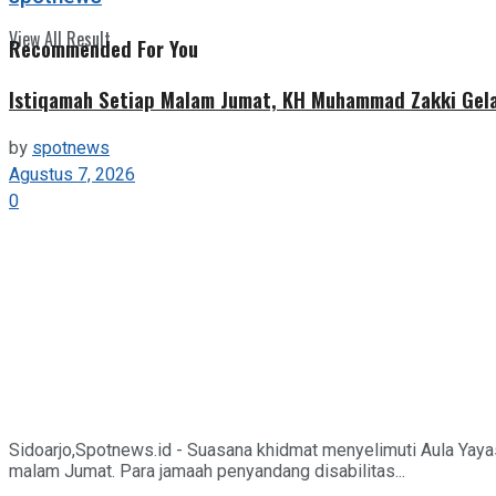
View All Result
Recommended For You
Istiqamah Setiap Malam Jumat, KH Muhammad Zakki Gela
by
spotnews
Agustus 7, 2026
0
Sidoarjo,Spotnews.id - Suasana khidmat menyelimuti Aula Yaya
malam Jumat. Para jamaah penyandang disabilitas...