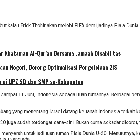
ut kalau Erick Thohir akan melobi FIFA demi jadinya Piala Dunia U
r Khataman Al-Qur’an Bersama Jamaah Disabilitas
aan Negeri, Dorong Optimalisasi Pengelolaan ZIS
alui UPZ SD dan SMP se-Kabupaten
 sampai 11 Juni, Indonesia sebagai tuan rumahnya. Berbagai per
mbang yang menentang Israel datang ke tanah Indonesia terkait k
20 juga sudah terdengar sana-sini. Bukan cuma sekadar dicoret
enyerah untuk jadi tuan rumah Piala Dunia U-20. Menurutnya, ket
 isu yang ada.