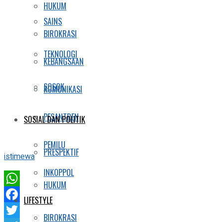
HUKUM
SAINS
BIROKRASI
TEKNOLOGI
KEBANGSAAN
SOSOK
KOMUNIKASI
PESANTREN
SOSIAL DAN POLITIK
PEMILU
PRESPEKTIF
istimewa
INKOPPOL
HUKUM
WhatsApp
LIFESTYLE
Facebook
BIROKRASI