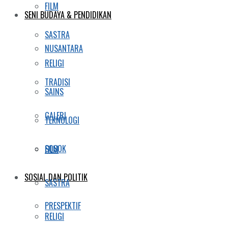
FILM
SENI BUDAYA & PENDIDIKAN
SASTRA
NUSANTARA
RELIGI
TRADISI
SAINS
GALERI
TEKNOLOGI
SOSOK
FILM
SOSIAL DAN POLITIK
SASTRA
PRESPEKTIF
RELIGI