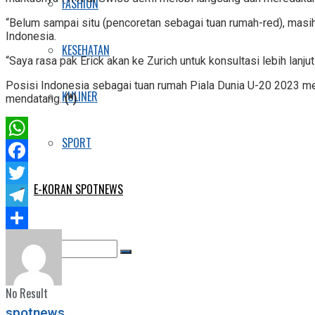
FASHION
“Belum sampai situ (pencoretan sebagai tuan rumah-red), masih
Indonesia.
KESEHATAN
“Saya rasa pak Erick akan ke Zurich untuk konsultasi lebih lanj
Posisi Indonesia sebagai tuan rumah Piala Dunia U-20 2023 m
KULINER
mendatang.
(*)
SPORT
WhatsApp
Facebook
E-KORAN SPOTNEWS
Twitter
Telegram
Share
No Result
spotnews