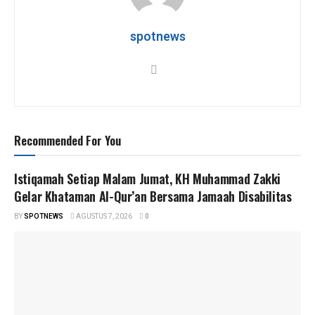
p
o
m
p
k
spotnews
Recommended For You
Istiqamah Setiap Malam Jumat, KH Muhammad Zakki
Gelar Khataman Al-Qur’an Bersama Jamaah Disabilitas
BY
SPOTNEWS
AGUSTUS 7, 2026
0