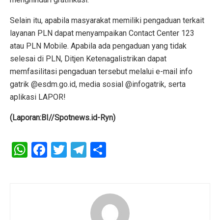
Selain itu, apabila masyarakat memiliki pengaduan terkait
layanan PLN dapat menyampaikan Contact Center 123
atau PLN Mobile. Apabila ada pengaduan yang tidak
selesai di PLN, Ditjen Ketenagalistrikan dapat
memfasilitasi pengaduan tersebut melalui e-mail info
gatrik @esdm.go.id, media sosial @infogatrik, serta
aplikasi LAPOR!
(Laporan:BI//Spotnews.id-Ryn)
W
F
T
T
S
h
a
wi
el
h
at
ce
tt
e
ar
s
b
er
gr
e
A
o
a