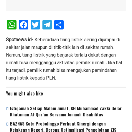
W
F
T
T
S
h
a
wi
el
h
at
ce
tt
e
ar
Spotnews.id-
Keberadaan tiang listrik sering dijumpai di
sekitar jalan maupun di titik-titik lain di sekitar rumah.
s
b
er
gr
e
Namun, tiang listrik yang berjarak terlalu dekat dengan
A
o
a
rumah bisa mengganggu aktivitas pemilik rumah. Jika hal
p
o
m
itu terjadi, pemilik rumah bisa mengajukan pemindahan
p
k
tiang listrik kepada PLN.
You might also like
Istiqamah Setiap Malam Jumat, KH Muhammad Zakki Gelar
Khataman Al-Qur’an Bersama Jamaah Disabilitas
BAZNAS Kota Probolinggo Perkuat Sinergi dengan
Kejaksaan Negeri, Dorong Optimalisasi Pengelolaan ZIS