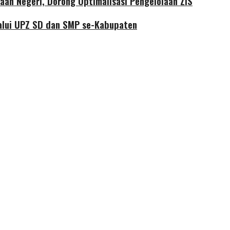
aan Negeri, Dorong Optimalisasi Pengelolaan ZIS
alui UPZ SD dan SMP se-Kabupaten