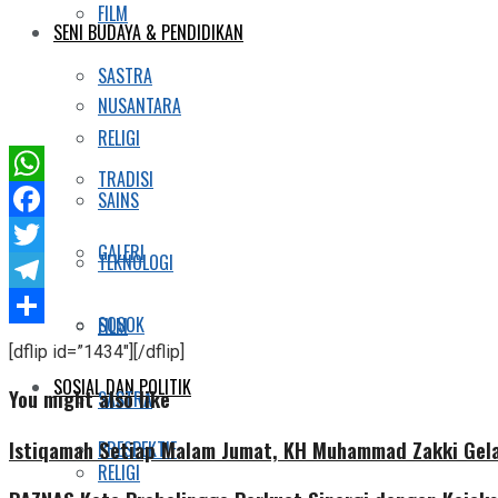
FILM
SENI BUDAYA & PENDIDIKAN
SASTRA
NUSANTARA
RELIGI
TRADISI
WhatsApp
SAINS
Facebook
GALERI
TEKNOLOGI
Twitter
Telegram
SOSOK
FILM
Share
[dflip id=”1434″][/dflip]
SOSIAL DAN POLITIK
You might also like
SASTRA
Istiqamah Setiap Malam Jumat, KH Muhammad Zakki Gela
PRESPEKTIF
RELIGI