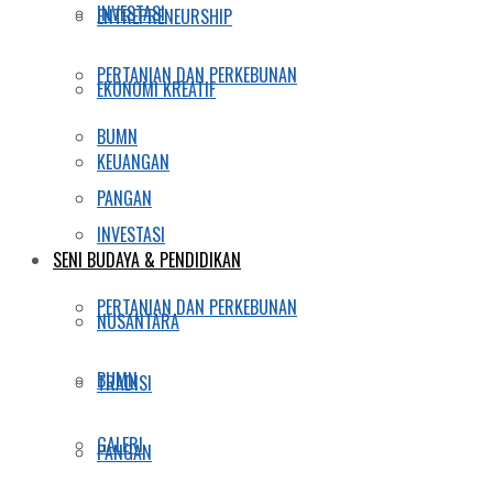
INVESTASI
ENTREPRENEURSHIP
PERTANIAN DAN PERKEBUNAN
EKONOMI KREATIF
BUMN
KEUANGAN
PANGAN
INVESTASI
SENI BUDAYA & PENDIDIKAN
PERTANIAN DAN PERKEBUNAN
NUSANTARA
BUMN
TRADISI
GALERI
PANGAN