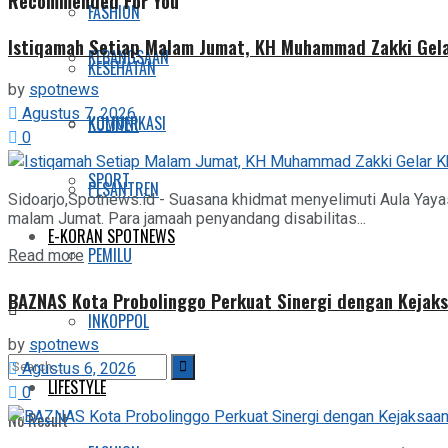
Recommended For You
FASHION
Istiqamah Setiap Malam Jumat, KH Muhammad Zakki Gela
KEBANGSAAN
KESEHATAN
by
spotnews
Agustus 7, 2026
KOMUNIKASI
KULINER
0
SPORT
PESANTREN
Sidoarjo,Spotnews.id - Suasana khidmat menyelimuti Aula Yaya
malam Jumat. Para jamaah penyandang disabilitas...
E-KORAN SPOTNEWS
PEMILU
Details
Read more
BAZNAS Kota Probolinggo Perkuat Sinergi dengan Kejaks
INKOPPOL
by
spotnews
Agustus 6, 2026
LIFESTYLE
0
No Result