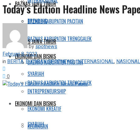
INTERNASIONAL
BAZNAS JAWA TIMUR
Today’s Edition Headline News Pap
TRENDING
BAZNAS KABUPATEN PACITAN
BAZNAS KABUPATEN TRENGGALEK
BAZNAS JAWA TIMUR
by
spotnews
Februari 8, 2023
EKONOMI DAN BISNIS
in
BERITA
,
E-KORAN SPOTNEWS
,
INTERNASIONAL
,
NASIONA
BAZNAS KABUPATEN PACITAN
SYARIAH
0
BAZNAS KABUPATEN TRENGGALEK
ENTREPRENEURSHIP
EKONOMI DAN BISNIS
EKONOMI KREATIF
SYARIAH
KEUANGAN