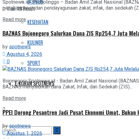
FASHION
Spotnews.id- Probolinggo – Badan Amil Zakat Nasional (BAZN
penghimpunan dan pendayagunaan zakat, infak, dan sedekah (ZIS
View All Result
Details
Read more
KESEHATAN
BAZNAS Bojonegoro Salurkan Dana ZIS Rp254,7 Juta Mel
KULINER
by
spotnews
Agustus 4, 2026
0
SPORT
Bojonegoro,Spotnews.id - Badan Amil Zakat Nasional (BAZNAS
E-KORAN SPOTNEWS
BAZNAS menyalurkan dana Zakat, Infak, dan Sedekah (ZIS)...
Details
Read more
PPEI Dorong Pesantren Jadi Pusat Ekonomi Umat, Bukan
by
spotnews
Agustus 1, 2026