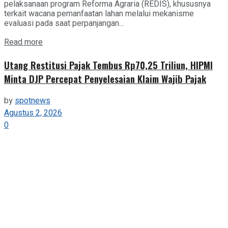
pelaksanaan program Reforma Agraria (REDIS), khususnya
terkait wacana pemanfaatan lahan melalui mekanisme
evaluasi pada saat perpanjangan...
Details
Read more
Utang Restitusi Pajak Tembus Rp70,25 Triliun, HIPMI
Minta DJP Percepat Penyelesaian Klaim Wajib Pajak
by
spotnews
Agustus 2, 2026
0