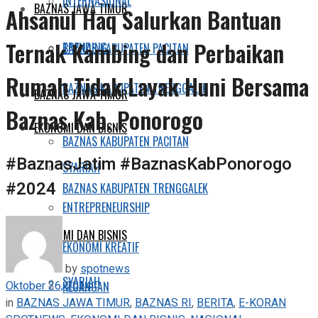
INTERNASIONAL
BAZNAS JAWA TIMUR
Ahsanul Haq Salurkan Bantuan
Ternak Kambing dan Perbaikan
TRENDING
BAZNAS KABUPATEN PACITAN
Rumah Tidak Layak Huni Bersama
BAZNAS KABUPATEN TRENGGALEK
BAZNAS JAWA TIMUR
Baznas Kab. Ponorogo
EKONOMI DAN BISNIS
BAZNAS KABUPATEN PACITAN
#BaznasJatim #BaznasKabPonorogo
SYARIAH
#2024
BAZNAS KABUPATEN TRENGGALEK
ENTREPRENEURSHIP
EKONOMI DAN BISNIS
EKONOMI KREATIF
by
spotnews
SYARIAH
Oktober 26, 2024
KEUANGAN
in
BAZNAS JAWA TIMUR
,
BAZNAS RI
,
BERITA
,
E-KORAN