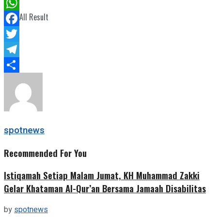
View All Result
WhatsApp
Facebook
Twitter
Telegram
Share
spotnews
Recommended For You
Istiqamah Setiap Malam Jumat, KH Muhammad Zakki
Gelar Khataman Al-Qur’an Bersama Jamaah Disabilitas
by
spotnews