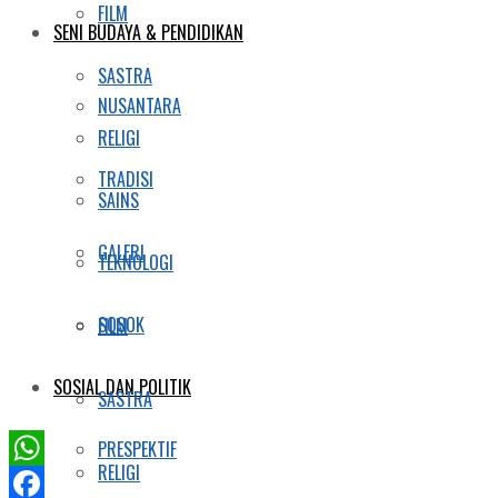
FILM
SENI BUDAYA & PENDIDIKAN
SASTRA
NUSANTARA
RELIGI
TRADISI
SAINS
GALERI
TEKNOLOGI
SOSOK
FILM
SOSIAL DAN POLITIK
SASTRA
PRESPEKTIF
RELIGI
WhatsApp