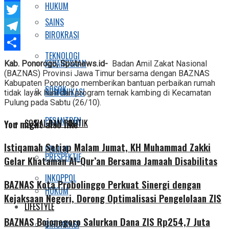
HUKUM
Facebook
SAINS
Twitter
BIROKRASI
Telegram
TEKNOLOGI
Share
KEBANGSAAN
Kab. Ponorogo, Spotnews.id-
Badan Amil Zakat Nasional
(BAZNAS) Provinsi Jawa Timur bersama dengan BAZNAS
Kabupaten Ponorogo memberikan bantuan perbaikan rumah
SOSOK
KOMUNIKASI
tidak layak huni dan program ternak kambing di Kecamatan
Pulung pada Sabtu (26/10).
PESANTREN
You might also like
SOSIAL DAN POLITIK
Istiqamah Setiap Malam Jumat, KH Muhammad Zakki
PEMILU
PRESPEKTIF
Gelar Khataman Al-Qur’an Bersama Jamaah Disabilitas
INKOPPOL
BAZNAS Kota Probolinggo Perkuat Sinergi dengan
HUKUM
Kejaksaan Negeri, Dorong Optimalisasi Pengelolaan ZIS
LIFESTYLE
BAZNAS Bojonegoro Salurkan Dana ZIS Rp254,7 Juta
BIROKRASI