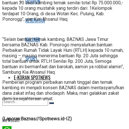
FASHION
bantuan 30 ekor kambing ternak senilai total Rp 75.000.000,-
kepada 10 orang mustahik yang terdiri dari: 1Kelompok
terdapat 10 Orang, di desa Wotan Kec. Pulung, Kab.
Ponorogo”, ujar Kiai Ahsanul Haq.
KESEHATAN
KULINER
“Selain bantuan ternak kambing, BAZNAS Jawa Timur
bersama BAZNAS Kab. Ponorogo menyalurkan bantuan
Perbaikan Rumah Tidak Layak Huni (RTLH) kepada 10 rumah,
masing – masing menerima bantuan Rp. 20 Juta sehingga
SPORT
total bantuan untuk RTLH Senilai Rp. 200 Juta, Semoga
bantuan ini bermanfaat dan barokah, aamiin ya robbal alamin”,
Sambung Kia Ahsanul Haq.
E-KORAN SPOTNEWS
Pemberian program perbaikan rumah tinggal dan ternak
kambing ini menjadi konsen BAZNAS dalam mentasyarrufkan
dana zakat infaq dan shodaqoh. Maka, mari galakkan zakat
demi kesejahteraan umat.
(Laporan:Baznas//Spotnews.id-IZ)
No Result