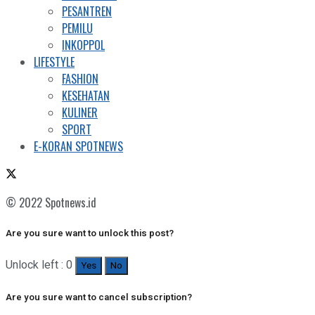
PESANTREN
PEMILU
INKOPPOL
LIFESTYLE
FASHION
KESEHATAN
KULINER
SPORT
E-KORAN SPOTNEWS
© 2022 Spotnews.id
Are you sure want to unlock this post?
Unlock left : 0
Yes
No
Are you sure want to cancel subscription?