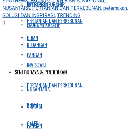
SPOTNEWS
,
EKONOMI DAN BISNIS
,
NASIONAL
,
INVESTASI
ENTREPRENEURSHIP
NUSANTARA
,
PERTANIAN DAN PERKEBUNAN
,
peternakan
,
SOLUSI DAN INSPIRASI
,
TRENDING
PERTANIAN DAN PERKEBUNAN
0
EKONOMI KREATIF
BUMN
KEUANGAN
PANGAN
INVESTASI
SENI BUDAYA & PENDIDIKAN
PERTANIAN DAN PERKEBUNAN
NUSANTARA
BUMN
TRADISI
GALERI
PANGAN