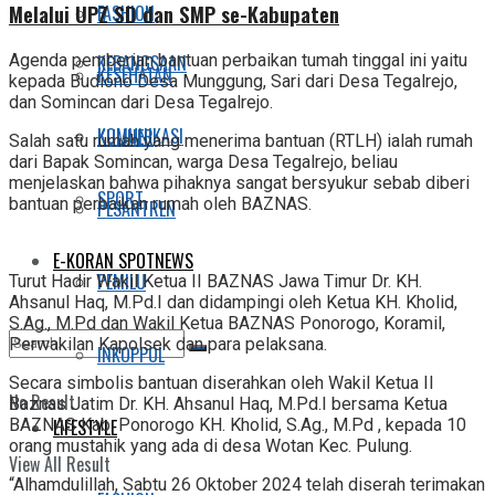
Melalui UPZ SD dan SMP se-Kabupaten
FASHION
Agenda pemberian bantuan perbaikan tumah tinggal ini yaitu
KEBANGSAAN
KESEHATAN
kepada Budiono Desa Munggung, Sari dari Desa Tegalrejo,
dan Somincan dari Desa Tegalrejo.
KOMUNIKASI
KULINER
Salah satu rumah yang menerima bantuan (RTLH) ialah rumah
dari Bapak Somincan, warga Desa Tegalrejo, beliau
menjelaskan bahwa pihaknya sangat bersyukur sebab diberi
SPORT
bantuan perbaikan rumah oleh BAZNAS.
PESANTREN
E-KORAN SPOTNEWS
PEMILU
Turut Hadir Wakil Ketua II BAZNAS Jawa Timur Dr. KH.
Ahsanul Haq, M.Pd.I dan didampingi oleh Ketua KH. Kholid,
S.Ag., M.Pd dan Wakil Ketua BAZNAS Ponorogo, Koramil,
Perwakilan Kapolsek dan para pelaksana.
INKOPPOL
Secara simbolis bantuan diserahkan oleh Wakil Ketua II
No Result
Baznas Jatim Dr. KH. Ahsanul Haq, M.Pd.I bersama Ketua
BAZNAS Kab. Ponorogo KH. Kholid, S.Ag., M.Pd , kepada 10
LIFESTYLE
orang mustahik yang ada di desa Wotan Kec. Pulung.
View All Result
“Alhamdulillah, Sabtu 26 Oktober 2024 telah diserah terimakan