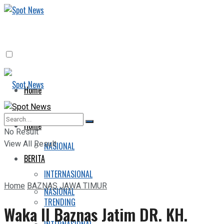
Home
BERITA
Home
No Result
View All Result
NASIONAL
BERITA
INTERNASIONAL
Home
BAZNAS JAWA TIMUR
NASIONAL
TRENDING
Waka II Baznas Jatim DR. KH.