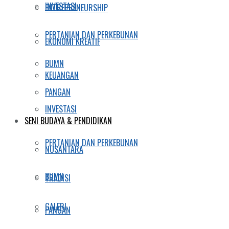
INVESTASI
ENTREPRENEURSHIP
PERTANIAN DAN PERKEBUNAN
EKONOMI KREATIF
BUMN
KEUANGAN
PANGAN
INVESTASI
SENI BUDAYA & PENDIDIKAN
PERTANIAN DAN PERKEBUNAN
NUSANTARA
BUMN
TRADISI
GALERI
PANGAN