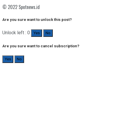
© 2022 Spotnews.id
Are you sure want to unlock this post?
Unlock left : 0
Yes
No
Are you sure want to cancel subscription?
Yes
No