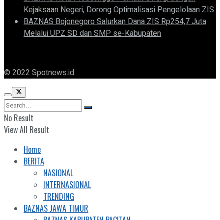
Kejaksaan Negeri, Dorong Optimalisasi Pengelolaan ZIS
BAZNAS Bojonegoro Salurkan Dana ZIS Rp254,7 Juta
Melalui UPZ SD dan SMP se-Kabupaten
© 2022 Spotnews.id
No Result
View All Result
Home
BERITA
NASIONAL
INTERNASIONAL
TRENDING
BAZNAS JAWA TIMUR