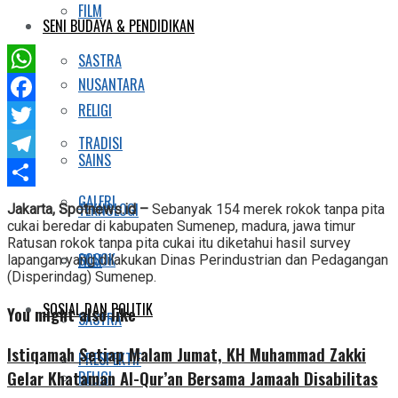
FILM
SENI BUDAYA & PENDIDIKAN
SASTRA
NUSANTARA
WhatsApp
RELIGI
Facebook
TRADISI
Twitter
SAINS
Telegram
Share
GALERI
TEKNOLOGI
Jakarta, Spotnews.id –
Sebanyak 154 merek rokok tanpa pita
cukai beredar di kabupaten Sumenep, madura, jawa timur
Ratusan rokok tanpa pita cukai itu diketahui hasil survey
SOSOK
FILM
lapangan yang dilakukan Dinas Perindustrian dan Pedagangan
(Disperindag) Sumenep.
SOSIAL DAN POLITIK
You might also like
SASTRA
Istiqamah Setiap Malam Jumat, KH Muhammad Zakki
PRESPEKTIF
Gelar Khataman Al-Qur’an Bersama Jamaah Disabilitas
RELIGI