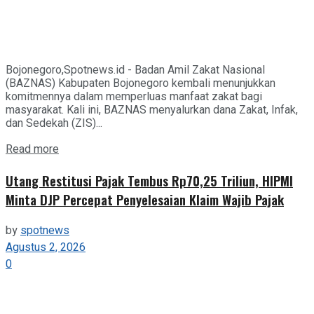
Bojonegoro,Spotnews.id - Badan Amil Zakat Nasional
(BAZNAS) Kabupaten Bojonegoro kembali menunjukkan
komitmennya dalam memperluas manfaat zakat bagi
masyarakat. Kali ini, BAZNAS menyalurkan dana Zakat, Infak,
dan Sedekah (ZIS)...
Details
Read more
Utang Restitusi Pajak Tembus Rp70,25 Triliun, HIPMI
Minta DJP Percepat Penyelesaian Klaim Wajib Pajak
by
spotnews
Agustus 2, 2026
0