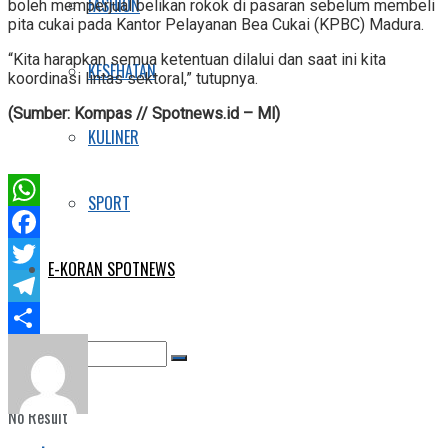
FASHION
boleh memperjual belikan rokok di pasaran sebelum membeli
pita cukai pada Kantor Pelayanan Bea Cukai (KPBC) Madura.
“Kita harapkan semua ketentuan dilalui dan saat ini kita
KESEHATAN
koordinasi lintas sektoral,” tutupnya.
(Sumber: Kompas // Spotnews.id – Ml)
KULINER
SPORT
WhatsApp
Facebook
E-KORAN SPOTNEWS
Twitter
Telegram
Share
No Result