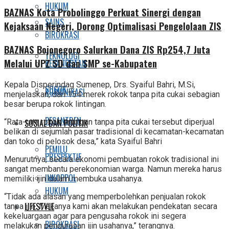
HUKUM
BAZNAS Kota Probolinggo Perkuat Sinergi dengan
SAINS
Kejaksaan Negeri, Dorong Optimalisasi Pengelolaan ZIS
BIROKRASI
BAZNAS Bojonegoro Salurkan Dana ZIS Rp254,7 Juta
TEKNOLOGI
Melalui UPZ SD dan SMP se-Kabupaten
KEBANGSAAN
Kepala Disperindag Sumenep, Drs. Syaiful Bahri, M.Si,
SOSOK
KOMUNIKASI
menjelaskan, dari 154 merek rokok tanpa pita cukai sebagian
besar berupa rokok lintingan.
PESANTREN
“Rata-rata rokok lintingan tanpa pita cukai tersebut diperjual
SOSIAL DAN POLITIK
belikan di sejumlah pasar tradisional di kecamatan-kecamatan
dan toko di pelosok desa,” kata Syaiful Bahri
PEMILU
PRESPEKTIF
Menurutnya, secara ekonomi pembuatan rokok tradisional ini
sangat membantu perekonomian warga. Namun mereka harus
INKOPPOL
memiliki ijin dalam membuka usahanya.
HUKUM
“Tidak ada alasan yang memperbolehkan penjualan rokok
LIFESTYLE
tanpa ijin. Makanya kami akan melakukan pendekatan secara
kekeluargaan agar para pengusaha rokok ini segera
BIROKRASI
melakukan pengurusan ijin usahanya,” terangnya.