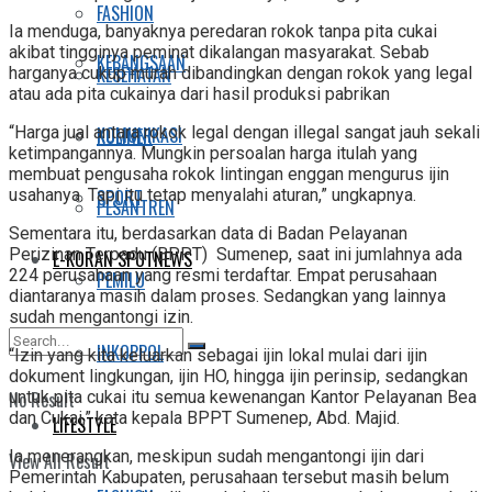
FASHION
Ia menduga, banyaknya peredaran rokok tanpa pita cukai
akibat tingginya peminat dikalangan masyarakat. Sebab
KEBANGSAAN
KESEHATAN
harganya cukup murah dibandingkan dengan rokok yang legal
atau ada pita cukainya dari hasil produksi pabrikan
“Harga jual antara rokok legal dengan illegal sangat jauh sekali
KOMUNIKASI
KULINER
ketimpangannya. Mungkin persoalan harga itulah yang
membuat pengusaha rokok lintingan enggan mengurus ijin
usahanya. Tapi itu tetap menyalahi aturan,” ungkapnya.
SPORT
PESANTREN
Sementara itu, berdasarkan data di Badan Pelayanan
Perizinan Terpadu (BPPT) Sumenep, saat ini jumlahnya ada
E-KORAN SPOTNEWS
224 perusahaan yang resmi terdaftar. Empat perusahaan
PEMILU
diantaranya masih dalam proses. Sedangkan yang lainnya
sudah mengantongi izin.
INKOPPOL
“Izin yang kita keluarkan sebagai ijin lokal mulai dari ijin
dokument lingkungan, ijin HO, hingga ijin perinsip, sedangkan
untuk pita cukai itu semua kewenangan Kantor Pelayanan Bea
No Result
dan Cukai,” kata kepala BPPT Sumenep, Abd. Majid.
LIFESTYLE
Ia menerangkan, meskipun sudah mengantongi ijin dari
View All Result
Pemerintah Kabupaten, perusahaan tersebut masih belum