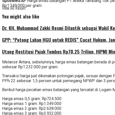
Spotnews.id-
Harga emas batangan PT Aneka Tambang Tbk (Anta
Rp1.349.000 per gram.
View All Result
You might also like
Dr. KH. Muhammad Zakki Resmi Dilantik sebagai Wakil K
GPP: “Potong Lahan HGU untuk REDIS” Cacat Hukum, Jan
Utang Restitusi Pajak Tembus Rp70,25 Triliun, HIPMI Mi
Melansir Antara, sebelumnya, harga emas batangan berada di p
sebesar Rp1.232.000 per gram.
Transaksi harga jual dikenakan potongan pajak, sesuai denga
PPh 22 sebesar 1,5 persen untuk pemegang NPWP dan 3 persen 
Berikut harga pecahan emas batangan yang tercatat di Logam 
Harga emas 0,5 gram: Rp724.500
Harga emas 1 gram: Rp1.349.000
Harga emas 2 gram: Rp2.638.000
Harga emas 3 gram: Rp3.932.000