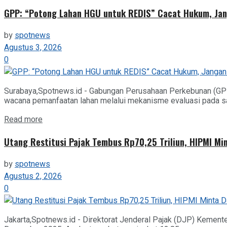
GPP: “Potong Lahan HGU untuk REDIS” Cacat Hukum, Jan
by
spotnews
Agustus 3, 2026
0
Surabaya,Spotnews.id - Gabungan Perusahaan Perkebunan (GPP
wacana pemanfaatan lahan melalui mekanisme evaluasi pada saa
Details
Read more
Utang Restitusi Pajak Tembus Rp70,25 Triliun, HIPMI Mi
by
spotnews
Agustus 2, 2026
0
Jakarta,Spotnews.id - Direktorat Jenderal Pajak (DJP) Kemente