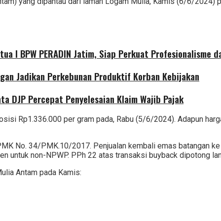
m) yang dipantau dari laman Logam Mulia, Kamis (6/6/2024) pa
etua I BPW PERADIN Jatim, Siap Perkuat Profesionalisme 
gan Jadikan Perkebunan Produktif Korban Kebijakan
nta DJP Percepat Penyelesaian Klaim Wajib Pajak
osisi Rp1.336.000 per gram pada, Rabu (5/6/2024). Adapun harg
n PMK No. 34/PMK.10/2017. Penjualan kembali emas batangan ke 
untuk non-NPWP. PPh 22 atas transaksi buyback dipotong langsu
Mulia Antam pada Kamis: