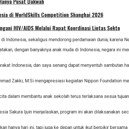
 Hanya Pusat Dakwah
sia di WorldSkills Competition Shanghai 2026
ngani HIV/AIDS Melalui Rapat Koordinasi Lintas Sekto
n di Indonesia, sekaligus mendorong perdamaian dunia, karena N
kan, dengan banyaknya anak muda di Indonesia, negara ini memp
asyarakat Indonesia, dan saya senang dapat menyentuh sambutan h
mmad Zakki, M.Si mengapresiasi kegiatan Nippon Foundation mel
ita dalam membantu anak sekolah terus terlaksana sesua tujuan
.
esia Sakura Ijuin menjelaskan, program ini akan dilaksanakan s
n hanya hari ini, tapi juga ke depan untuk ikut berpikir bersama