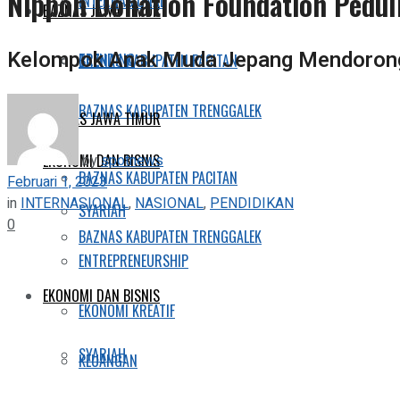
Nippon Donation Foundation Peduli
INTERNASIONAL
BAZNAS JAWA TIMUR
Kelompok Anak Muda Jepang Mendorong
TRENDING
BAZNAS KABUPATEN PACITAN
BAZNAS KABUPATEN TRENGGALEK
BAZNAS JAWA TIMUR
by
spotnews
EKONOMI DAN BISNIS
BAZNAS KABUPATEN PACITAN
Februari 1, 2023
in
INTERNASIONAL
,
NASIONAL
,
PENDIDIKAN
SYARIAH
0
BAZNAS KABUPATEN TRENGGALEK
ENTREPRENEURSHIP
EKONOMI DAN BISNIS
EKONOMI KREATIF
SYARIAH
KEUANGAN