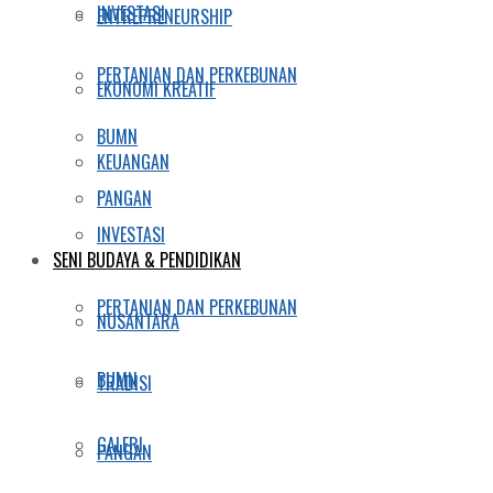
INVESTASI
ENTREPRENEURSHIP
PERTANIAN DAN PERKEBUNAN
EKONOMI KREATIF
BUMN
KEUANGAN
PANGAN
INVESTASI
SENI BUDAYA & PENDIDIKAN
PERTANIAN DAN PERKEBUNAN
NUSANTARA
BUMN
TRADISI
GALERI
PANGAN