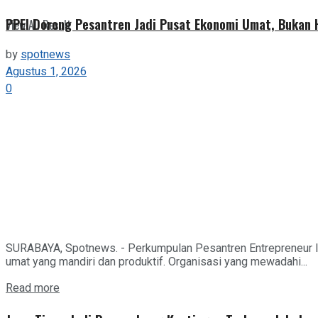
PPEI Dorong Pesantren Jadi Pusat Ekonomi Umat, Bukan
View All Result
by
spotnews
Agustus 1, 2026
0
SURABAYA, Spotnews. - Perkumpulan Pesantren Entrepreneur I
umat yang mandiri dan produktif. Organisasi yang mewadahi...
Details
Read more