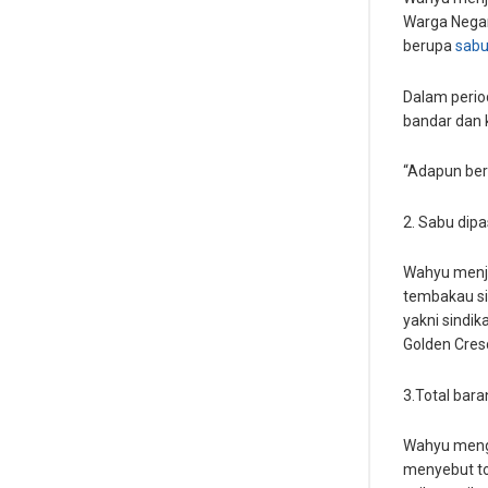
Warga Negara
berupa
sab
Dalam perio
bandar dan k
“Adapun bera
2. Sabu dipa
Wahyu menjel
tembakau sin
yakni sindi
Golden Cres
3.Total bara
Wahyu mengat
menyebut tot