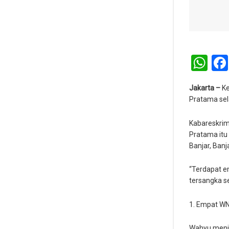
Wh
Jakarta –
Ke
Pratama sel
Kabareskrim
Pratama itu 
Banjar, Banj
“Terdapat e
tersangka se
1. Empat WN
Wahyu menje