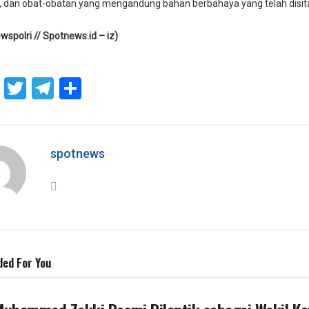
, dan obat-obatan yang mengandung bahan berbahaya yang telah disita se
spolri // Spotnews.id – iz)
atsApp
Facebook
Twitter
Telegram
Share
spotnews
ed For You