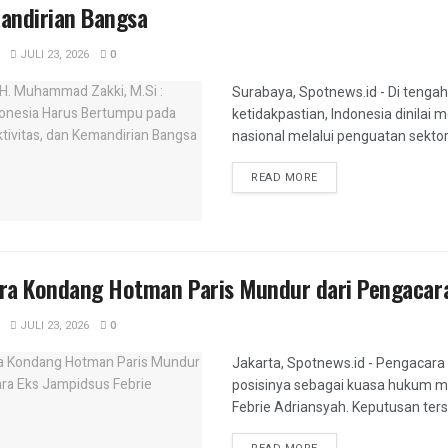
andirian Bangsa
JULI 23, 2026
0
Surabaya, Spotnews.id - Di tenga
ketidakpastian, Indonesia dinilai
nasional melalui penguatan sektor 
DETAILS
READ MORE
ra Kondang Hotman Paris Mundur dari Pengacara
JULI 23, 2026
0
Jakarta, Spotnews.id - Pengacara
posisinya sebagai kuasa hukum m
Febrie Adriansyah. Keputusan terse
DETAILS