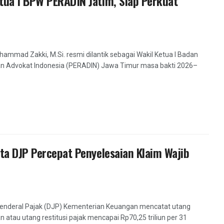
tua I BPW PERADIN Jatim, Siap Perkuat
hammad Zakki, M.Si. resmi dilantik sebagai Wakil Ketua I Badan
n Advokat Indonesia (PERADIN) Jawa Timur masa bakti 2026–
ta DJP Percepat Penyelesaian Klaim Wajib
 Jenderal Pajak (DJP) Kementerian Keuangan mencatat utang
atau utang restitusi pajak mencapai Rp70,25 triliun per 31