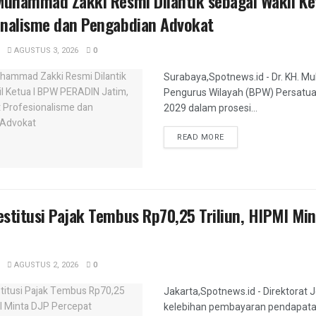
Muhammad Zakki Resmi Dilantik sebagai Wakil Ke
onalisme dan Pengabdian Advokat
AGUSTUS 3, 2026
0
Surabaya,Spotnews.id - Dr. KH. Mu
Pengurus Wilayah (BPW) Persatua
2029 dalam prosesi...
DETAILS
READ MORE
stitusi Pajak Tembus Rp70,25 Triliun, HIPMI Min
AGUSTUS 2, 2026
0
Jakarta,Spotnews.id - Direktorat
kelebihan pembayaran pendapatan 