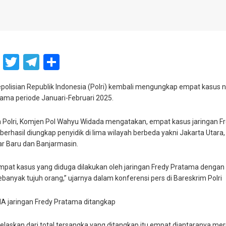
atsApp
Facebook
Twitter
Telegram
Share
polisian Republik Indonesia (Polri) kembali mengungkap empat kasus na
ama periode Januari-Februari 2025.
 Polri, Komjen Pol Wahyu Widada mengatakan, empat kasus jaringan F
berhasil diungkap penyidik di lima wilayah berbeda yakni Jakarta Utara
ar Baru dan Banjarmasin.
mpat kasus yang diduga dilakukan oleh jaringan Fredy Pratama dengan 
banyak tujuh orang,” ujarnya dalam konferensi pers di Bareskrim Polri
A jaringan Fredy Pratama ditangkap
laskan dari total tersangka yang ditangkap itu empat diantaranya me