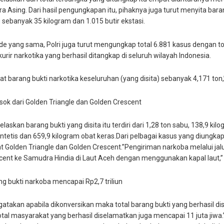
 Asing. Dari hasil pengungkapan itu, pihaknya juga turut menyita bara
u
sebanyak 35 kilogram dan 1.015 butir ekstasi.
de yang sama, Polri juga turut mengungkap total 6.881 kasus dengan to
urir narkotika yang berhasil ditangkap di seluruh wilayah Indonesia.
t barang bukti narkotika keseluruhan (yang disita) sebanyak 4,171 ton,”
sok dari Golden Triangle dan Golden Crescent
askan barang bukti yang disita itu terdiri dari 1,28 ton sabu, 138,9 kilo
tetis dan 659,9 kilogram obat keras.Dari pelbagai kasus yang diungkap
kat Golden Triangle dan Golden Crescent.”Pengiriman narkoba melalui j
cent ke Samudra Hindia di Laut Aceh dengan menggunakan kapal laut,” 
ng bukti narkoba mencapai Rp2,7 triliun
akan apabila dikonversikan maka total barang bukti yang berhasil disit
al masyarakat yang berhasil diselamatkan juga mencapai 11 juta jiwa.”