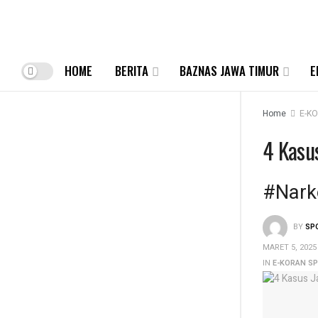
HOME
BERITA
BAZNAS JAWA TIMUR
E
Home
E-K
4 Kasu
#Nark
BY
SP
MARET 5, 2025
IN
E-KORAN S