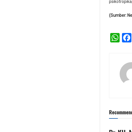
psikotropika
(Sumber: New
Wh
Recommend