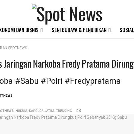
KONOMI DAN BISNIS
SENI BUDAYA & PENDIDIKAN
SOSIAL
ORAN SPOTNEWS
s Jaringan Narkoba Fredy Pratama Dirung
oba #Sabu #Polri #Fredypratama
OTNEWS
POTNEWS
,
HUKUM
,
KAPOLDA JATIM
,
TRENDING
0