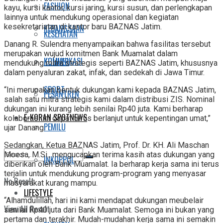
FASHION
kayu, kursi kantor, kursi jaring, kursi susun, dan perlengkapan
lainnya untuk mendukung operasional dan kegiatan
kesekretariatan di kantor baru BAZNAS Jatim.
KEBANGSAAN
KESEHATAN
Danang R. Sulendra menyampaikan bahwa fasilitas tersebut
merupakan wujud komitmen Bank Muamalat dalam
KOMUNIKASI
KULINER
mendukung mitra strategis seperti BAZNAS Jatim, khususnya
dalam penyaluran zakat, infak, dan sedekah di Jawa Timur.
SPORT
“Ini merupakan bentuk dukungan kami kepada BAZNAS Jatim,
PESANTREN
salah satu mitra strategis kami dalam distribusi ZIS. Nominal
dukungan ini kurang lebih senilai Rp40 juta. Kami berharap
E-KORAN SPOTNEWS
kolaborasi ini dapat terus berlanjut untuk kepentingan umat,”
PEMILU
ujar Danang.
Sedangkan, Ketua BAZNAS Jatim, Prof. Dr. KH. Ali Maschan
Moesa, M.Si., mengucapkan terima kasih atas dukungan yang
INKOPPOL
diberikan oleh Bank Muamalat. Ia berharap kerja sama ini terus
terjalin untuk mendukung program-program yang menyasar
No Result
masyarakat kurang mampu.
LIFESTYLE
“Alhamdulillah, hari ini kami mendapat dukungan meubelair
View All Result
senilai Rp40 juta dari Bank Muamalat. Semoga ini bukan yang
pertama dan terakhir. Mudah-mudahan kerja sama ini semakin