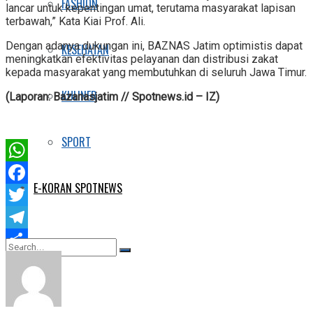
FASHION
lancar untuk kepentingan umat, terutama masyarakat lapisan
terbawah,” Kata Kiai Prof. Ali.
Dengan adanya dukungan ini, BAZNAS Jatim optimistis dapat
KESEHATAN
meningkatkan efektivitas pelayanan dan distribusi zakat
kepada masyarakat yang membutuhkan di seluruh Jawa Timur.
KULINER
(Laporan: Bazanasjatim // Spotnews.id – IZ)
SPORT
WhatsApp
E-KORAN SPOTNEWS
Facebook
Twitter
Telegram
Share
No Result