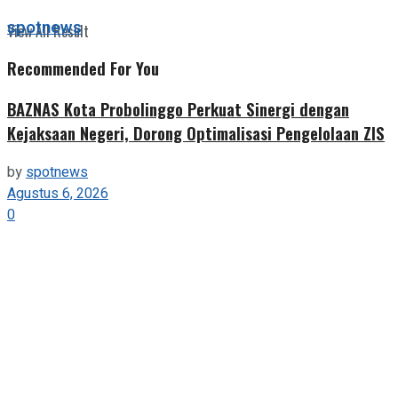
spotnews
View All Result
Recommended For You
BAZNAS Kota Probolinggo Perkuat Sinergi dengan
Kejaksaan Negeri, Dorong Optimalisasi Pengelolaan ZIS
by
spotnews
Agustus 6, 2026
0