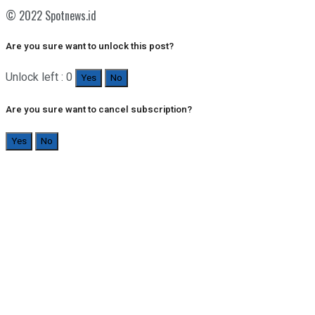
© 2022 Spotnews.id
Are you sure want to unlock this post?
Unlock left : 0
Yes
No
Are you sure want to cancel subscription?
Yes
No