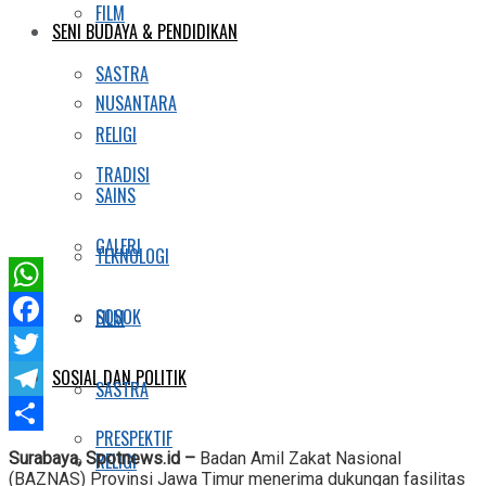
FILM
SENI BUDAYA & PENDIDIKAN
SASTRA
NUSANTARA
RELIGI
TRADISI
SAINS
GALERI
TEKNOLOGI
WhatsApp
SOSOK
FILM
Facebook
SOSIAL DAN POLITIK
Twitter
SASTRA
Telegram
PRESPEKTIF
Share
RELIGI
Surabaya, Spotnews.id –
Badan Amil Zakat Nasional
(BAZNAS) Provinsi Jawa Timur menerima dukungan fasilitas