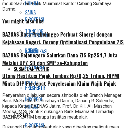
HUKUM
meubelair dari Bank Muamalat Kantor Cabang Surabaya
Darmo.
SAINS
BIROKRASI
You might also like
TEKNOLOGI
BAZNAS Kota Probolinggo Perkuat Sinergi dengan
KEBANGSAAN
Kejaksaan Negeri, Dorong Optimalisasi Pengelolaan ZIS
SOSOK
KOMUNIKASI
BAZNAS Bojonegoro Salurkan Dana ZIS Rp254,7 Juta
Melalui UPZ SD dan SMP se-Kabupaten
PESANTREN
SOSIAL DAN POLITIK
Utang Restitusi Pajak Tembus Rp70,25 Triliun, HIPMI
Minta DJP Percepat Penyelesaian Klaim Wajib Pajak
PEMILU
PRESPEKTIF
Penyerahan dilakukan secara simbolis oleh Branch Manager
INKOPPOL
Bank Muamalat KC Surabaya Darmo, Danang R. Sulendra,
HUKUM
kepada Ketua BAZNAS Jatim, Prof. Dr. KH. Ali Maschan
Moesa, M.Si. Bentuk dukungan Bank Muamalat Terhadap
LIFESTYLE
BAZNAS JATIM berupa fasilitas meubelair.
BIROKRASI
Dukungan Fasilitas Meubelair yang diberikan meliputi meja