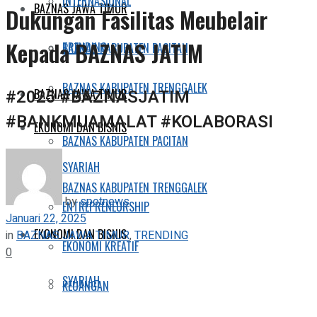
INTERNASIONAL
BAZNAS JAWA TIMUR
Dukungan Fasilitas Meubelair
Kepada BAZNAS JATIM
TRENDING
BAZNAS KABUPATEN PACITAN
BAZNAS KABUPATEN TRENGGALEK
#2025 #BAZNASJATIM
BAZNAS JAWA TIMUR
#BANKMUAMALAT #KOLABORASI
EKONOMI DAN BISNIS
BAZNAS KABUPATEN PACITAN
SYARIAH
BAZNAS KABUPATEN TRENGGALEK
by
spotnews
ENTREPRENEURSHIP
Januari 22, 2025
EKONOMI DAN BISNIS
in
BAZNAS JAWA TIMUR
,
TRENDING
EKONOMI KREATIF
0
SYARIAH
KEUANGAN