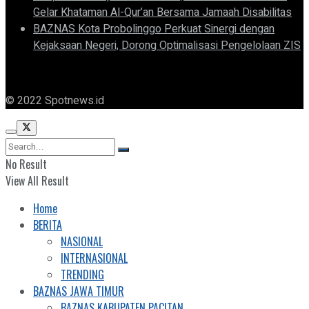
Gelar Khataman Al-Qur’an Bersama Jamaah Disabilitas
BAZNAS Kota Probolinggo Perkuat Sinergi dengan
Kejaksaan Negeri, Dorong Optimalisasi Pengelolaan ZIS
© 2022 Spotnews.id
No Result
View All Result
Home
BERITA
NASIONAL
INTERNASIONAL
TRENDING
BAZNAS JAWA TIMUR
BAZNAS KABUPATEN PACITAN