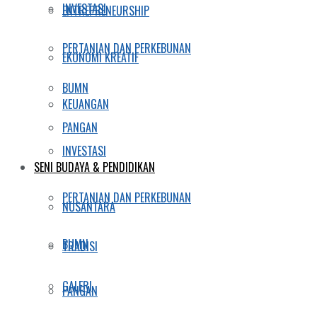
INVESTASI
ENTREPRENEURSHIP
PERTANIAN DAN PERKEBUNAN
EKONOMI KREATIF
BUMN
KEUANGAN
PANGAN
INVESTASI
SENI BUDAYA & PENDIDIKAN
PERTANIAN DAN PERKEBUNAN
NUSANTARA
BUMN
TRADISI
GALERI
PANGAN