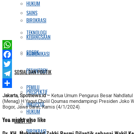
HUKUM
SAINS
BIROKRASI
TEKNOLOGI
KEBANGSAAN
SOSOK
KOMUNIKASI
WhatsApp
Facebook
PESANTREN
SOSIAL DAN POLITIK
Twitter
Telegram
PEMILU
PRESPEKTIF
Share
Jakarta, Spotnews.id –
Ketua Umum Pengurus Besar Nahdlatul U
(Menag) H Yaqut Cholil Qoumas mendampingi Presiden Joko 
INKOPPOL
Bogor, Jawa Barat, Kamis (4/1/2024).
HUKUM
You might also like
LIFESTYLE
BIROKRASI
Dr. KH. Muhammad Zakki Resmi Dilantik sebagai Wakil K