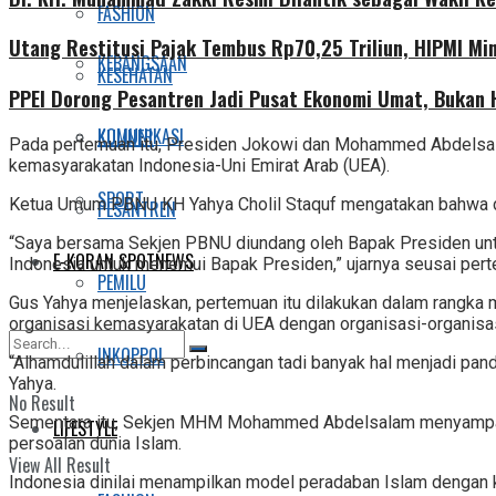
FASHION
Utang Restitusi Pajak Tembus Rp70,25 Triliun, HIPMI Mi
KEBANGSAAN
KESEHATAN
PPEI Dorong Pesantren Jadi Pusat Ekonomi Umat, Bukan
KOMUNIKASI
KULINER
Pada pertemuan itu, Presiden Jokowi dan Mohammed Abdelsalam
kemasyarakatan Indonesia-Uni Emirat Arab (UEA).
SPORT
Ketua Umum PBNU KH Yahya Cholil Staquf mengatakan bahwa di
PESANTREN
“Saya bersama Sekjen PBNU diundang oleh Bapak Presiden unt
E-KORAN SPOTNEWS
Indonesia untuk menemui Bapak Presiden,” ujarnya seusai per
PEMILU
Gus Yahya menjelaskan, pertemuan itu dilakukan dalam rangka m
organisasi kemasyarakatan di UEA dengan organisasi-organisas
INKOPPOL
“Alhamdulillah dalam perbincangan tadi banyak hal menjadi panda
Yahya.
No Result
Sementara itu, Sekjen MHM Mohammed Abdelsalam menyampaik
LIFESTYLE
persoalan dunia Islam.
View All Result
Indonesia dinilai menampilkan model peradaban Islam dengan 