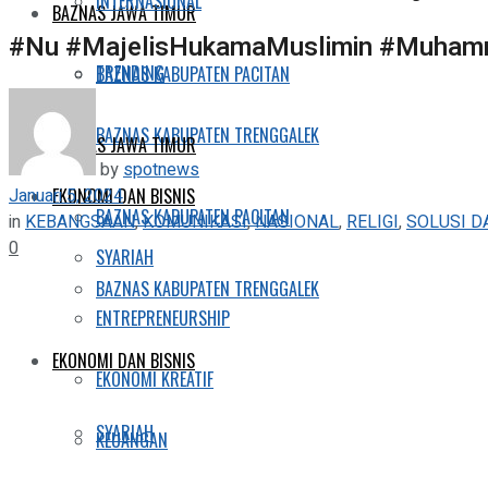
INTERNASIONAL
BAZNAS JAWA TIMUR
#Nu #MajelisHukamaMuslimin #Muham
TRENDING
BAZNAS KABUPATEN PACITAN
BAZNAS KABUPATEN TRENGGALEK
BAZNAS JAWA TIMUR
by
spotnews
Januari 5, 2024
EKONOMI DAN BISNIS
BAZNAS KABUPATEN PACITAN
in
KEBANGSAAN
,
KOMUNIKASI
,
NASIONAL
,
RELIGI
,
SOLUSI D
0
SYARIAH
BAZNAS KABUPATEN TRENGGALEK
ENTREPRENEURSHIP
EKONOMI DAN BISNIS
EKONOMI KREATIF
SYARIAH
KEUANGAN