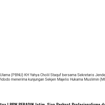
lama (PBNU) KH Yahya Cholil Staquf bersama Sekretaris Jender
Widodo menerima kunjungan Sekjen Majelis Hukama Muslimin (
etua I BPW PERADIN Jatim, Siap Perkuat Profesionalisme 