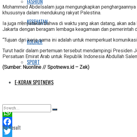
FASHION
Mohammed Abdelsalam juga mengungkapkan penghargaannya kepa
khususnya dalam mendukung rakyat Palestina.
KESEHATAN
Ia juga menyatakan bahwa di waktu yang akan datang, akan ad
Jakarta dengan beragam lembaga keagamaan dan pemerintah di
“Tujuan dari kerja sama ini adalah untuk memperkuat komunikas
KULINER
Turut hadir dalam pertemuan tersebut mendampingi Presiden
Persatuan Emirat Arab untuk Republik Indonesia Abdullah Sale
SPORT
(Sumber: Nuonline // Spotnews.id – Zek)
E-KORAN SPOTNEWS
WhatsApp
No Result
Facebook