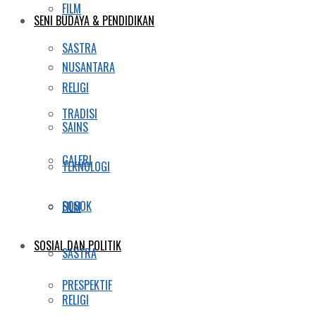
FILM
SENI BUDAYA & PENDIDIKAN
SASTRA
NUSANTARA
RELIGI
TRADISI
SAINS
GALERI
TEKNOLOGI
SOSOK
FILM
SOSIAL DAN POLITIK
SASTRA
PRESPEKTIF
RELIGI