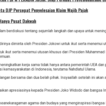
nta DJP Percepat Penyelesaian Klaim Wajib Pajak
 Hanya Pusat Dakwah
 berdiskusi tentang sejumlah langkah dan upaya untuk meningk
rinya diminta oleh Presiden Jokowi untuk ikut serta menemui 
uk ikut serta menemui utusan khusus dari Presiden Muhammad B
temuan.
eningkatkan kerja sama tidak hanya antara pemerintah UEA dan pe
i kemasyarakatan di Indonesia, terutama Nahdlatul Ulama.
ngan bersama dan dua belah pihak. Insyaallah setelah ini akan ad
an apresiasinya kepada Presiden Joko Widodo dan bangsa Ind
keanekaragaman agama dan budaya yang menginspirasi bangsa la