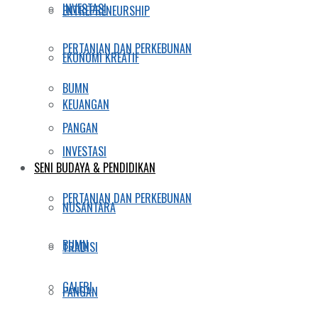
INVESTASI
ENTREPRENEURSHIP
PERTANIAN DAN PERKEBUNAN
EKONOMI KREATIF
BUMN
KEUANGAN
PANGAN
INVESTASI
SENI BUDAYA & PENDIDIKAN
PERTANIAN DAN PERKEBUNAN
NUSANTARA
BUMN
TRADISI
GALERI
PANGAN