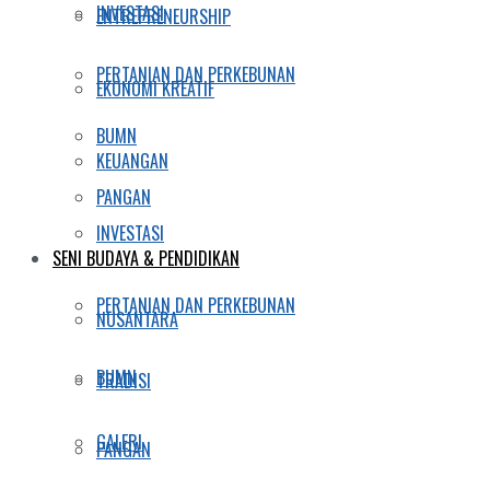
INVESTASI
ENTREPRENEURSHIP
PERTANIAN DAN PERKEBUNAN
EKONOMI KREATIF
BUMN
KEUANGAN
PANGAN
INVESTASI
SENI BUDAYA & PENDIDIKAN
PERTANIAN DAN PERKEBUNAN
NUSANTARA
BUMN
TRADISI
GALERI
PANGAN