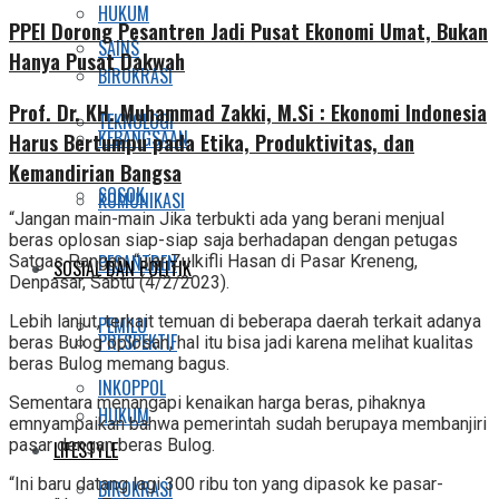
HUKUM
PPEI Dorong Pesantren Jadi Pusat Ekonomi Umat, Bukan
SAINS
Hanya Pusat Dakwah
BIROKRASI
Prof. Dr. KH. Muhammad Zakki, M.Si : Ekonomi Indonesia
TEKNOLOGI
KEBANGSAAN
Harus Bertumpu pada Etika, Produktivitas, dan
Kemandirian Bangsa
SOSOK
KOMUNIKASI
“Jangan main-main Jika terbukti ada yang berani menjual
beras oplosan siap-siap saja berhadapan dengan petugas
PESANTREN
Satgas Pangan, “ujar Zulkifli Hasan di Pasar Kreneng,
SOSIAL DAN POLITIK
Denpasar, Sabtu (4/2/2023).
Lebih lanjut, terkait temuan di beberapa daerah terkait adanya
PEMILU
PRESPEKTIF
beras Bulog oplosan, hal itu bisa jadi karena melihat kualitas
beras Bulog memang bagus.
INKOPPOL
Sementara menangapi kenaikan harga beras, pihaknya
HUKUM
emnyampaikan bahwa pemerintah sudah berupaya membanjiri
pasar dengan beras Bulog.
LIFESTYLE
“Ini baru datang lagi 300 ribu ton yang dipasok ke pasar-
BIROKRASI