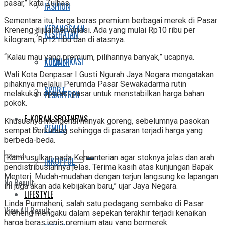
pasar,” kata Zulhas.
FASHION
Sementara itu, harga beras premium berbagai merek di Pasar
KEBANGSAAN
Kreneng dijual bervariasi. Ada yang mulai Rp10 ribu per
KESEHATAN
kilogram, Rp12 ribu dan di atasnya.
“Kalau mau yang premium, pilihannya banyak,” ucapnya.
KOMUNIKASI
KULINER
Wali Kota Denpasar I Gusti Ngurah Jaya Negara mengatakan
pihaknya melalui Perumda Pasar Sewakadarma rutin
SPORT
melakukan operasi pasar untuk menstabilkan harga bahan
PESANTREN
pokok.
E-KORAN SPOTNEWS
Khususnya mengenai minyak goreng, sebelumnya pasokan
PEMILU
sempat berkurang sehingga di pasaran terjadi harga yang
berbeda-beda.
“Kami usulkan pada Kementerian agar stoknya jelas dan arah
INKOPPOL
pendistribusiannya jelas. Terima kasih atas kunjungan Bapak
Menteri. Mudah-mudahan dengan terjun langsung ke lapangan
No Result
ini juga akan ada kebijakan baru,” ujar Jaya Negara.
LIFESTYLE
Linda Purmaheni, salah satu pedagang sembako di Pasar
View All Result
Kreneng mengaku dalam sepekan terakhir terjadi kenaikan
harga beras jenis premium atau yang bermerek.