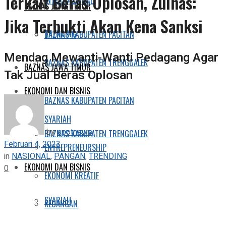
Terkait Beras Oplosan, Zulhas:
INTERNASIONAL
BAZNAS JAWA TIMUR
Jika Terbukti Akan Kena Sanksi
TRENDING
BAZNAS KABUPATEN PACITAN
Mendag Mewanti-Wanti Pedagang Agar
BAZNAS KABUPATEN TRENGGALEK
BAZNAS JAWA TIMUR
Tak Jual Beras Oplosan
EKONOMI DAN BISNIS
BAZNAS KABUPATEN PACITAN
SYARIAH
by
spotnews
BAZNAS KABUPATEN TRENGGALEK
Februari 4, 2023
ENTREPRENEURSHIP
in
NASIONAL
,
PANGAN
,
TRENDING
EKONOMI DAN BISNIS
0
EKONOMI KREATIF
SYARIAH
KEUANGAN