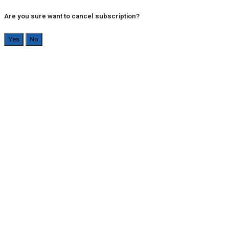
Are you sure want to cancel subscription?
Yes
No