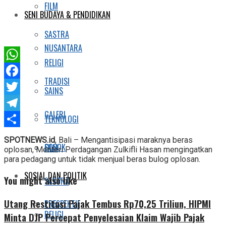
FILM
SENI BUDAYA & PENDIDIKAN
SASTRA
NUSANTARA
RELIGI
WhatsApp
TRADISI
Facebook
SAINS
Twitter
GALERI
TEKNOLOGI
Telegram
Share
SPOTNEWS.id
, Bali – Mengantisipasi maraknya beras
SOSOK
FILM
oplosan, Menteri Perdagangan Zulkifli Hasan mengingatkan
para pedagang untuk tidak menjual beras bulog oplosan.
SOSIAL DAN POLITIK
You might also like
SASTRA
Utang Restitusi Pajak Tembus Rp70,25 Triliun, HIPMI
PRESPEKTIF
RELIGI
Minta DJP Percepat Penyelesaian Klaim Wajib Pajak