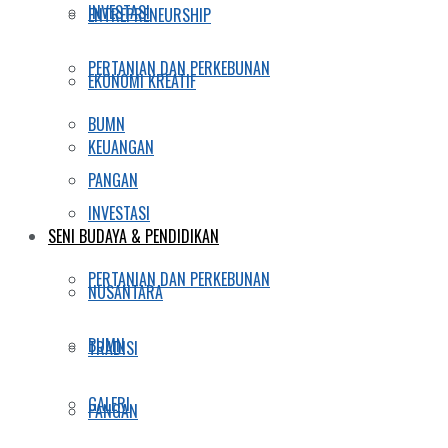
INVESTASI
ENTREPRENEURSHIP
PERTANIAN DAN PERKEBUNAN
EKONOMI KREATIF
BUMN
KEUANGAN
PANGAN
INVESTASI
SENI BUDAYA & PENDIDIKAN
PERTANIAN DAN PERKEBUNAN
NUSANTARA
BUMN
TRADISI
GALERI
PANGAN