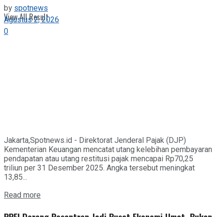
by
spotnews
View All Result
Agustus 2, 2026
0
Jakarta,Spotnews.id - Direktorat Jenderal Pajak (DJP)
Kementerian Keuangan mencatat utang kelebihan pembayaran
pendapatan atau utang restitusi pajak mencapai Rp70,25
triliun per 31 Desember 2025. Angka tersebut meningkat
13,85...
Details
Read more
PPEI Dorong Pesantren Jadi Pusat Ekonomi Umat, Bukan