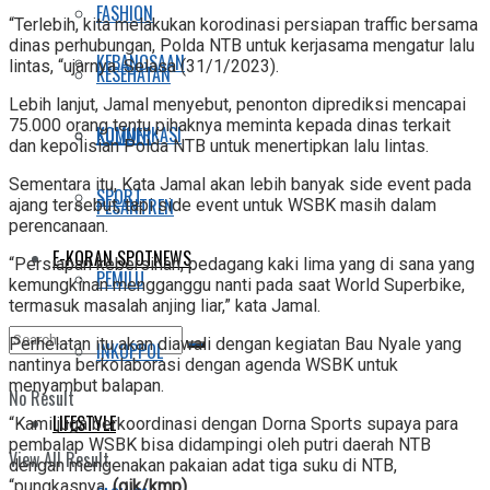
FASHION
“Terlebih, kita melakukan korodinasi persiapan traffic bersama
dinas perhubungan, Polda NTB untuk kerjasama mengatur lalu
KEBANGSAAN
lintas, “ujarnya. Selasa (31/1/2023).
KESEHATAN
Lebih lanjut, Jamal menyebut, penonton diprediksi mencapai
75.000 orang tentu pihaknya meminta kepada dinas terkait
KOMUNIKASI
KULINER
dan kepolisian Polda NTB untuk menertipkan lalu lintas.
Sementara itu, Kata Jamal akan lebih banyak side event pada
SPORT
PESANTREN
ajang tersebut, tapi side event untuk WSBK masih dalam
perencanaan.
E-KORAN SPOTNEWS
“Persiapan kebersihan, pedagang kaki lima yang di sana yang
PEMILU
kemungkinan mengganggu nanti pada saat World Superbike,
termasuk masalah anjing liar,” kata Jamal.
Perhelatan itu akan diawali dengan kegiatan Bau Nyale yang
INKOPPOL
nantinya berkolaborasi dengan agenda WSBK untuk
menyambut balapan.
No Result
LIFESTYLE
“Kami juga berkoordinasi dengan Dorna Sports supaya para
pembalap WSBK bisa didampingi oleh putri daerah NTB
View All Result
dengan mengenakan pakaian adat tiga suku di NTB,
“pungkasnya.
(gik/kmp)