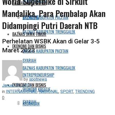
World Superbike di Sirkuit
INTERNASIONAL
BAZNAS JAWA TIMUR
Mandalika, Para Pembalap Akan
TRENDING
BAZNAS KABUPATEN PACITAN
Didampingi Putri Daerah NTB
BAZNAS KABUPATEN TRENGGALEK
BAZNAS JAWA TIMUR
Perhelatan WSBK Akan di Gelar 3-5
EKONOMI DAN BISNIS
Maret 2023
BAZNAS KABUPATEN PACITAN
SYARIAH
BAZNAS KABUPATEN TRENGGALEK
ENTREPRENEURSHIP
by
spotnews
EKONOMI DAN BISNIS
Januari 31, 2023
EKONOMI KREATIF
in
INTERNASIONAL
,
NASIONAL
,
SPORT
,
TRENDING
0
SYARIAH
KEUANGAN