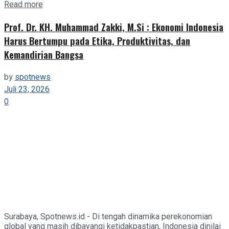
Details
Read more
Prof. Dr. KH. Muhammad Zakki, M.Si : Ekonomi Indonesia
Harus Bertumpu pada Etika, Produktivitas, dan
Kemandirian Bangsa
by
spotnews
Juli 23, 2026
0
Surabaya, Spotnews.id - Di tengah dinamika perekonomian
global yang masih dibayangi ketidakpastian, Indonesia dinilai