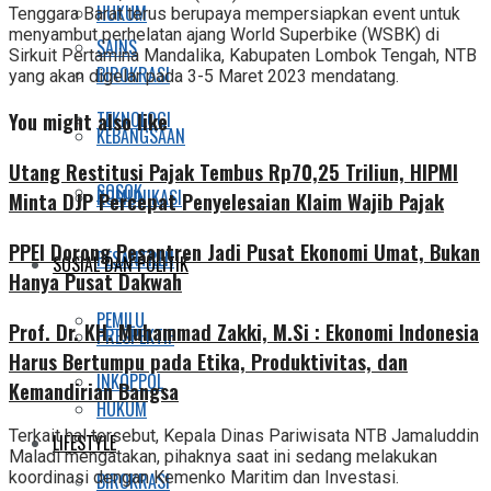
HUKUM
Tenggara Barat terus berupaya mempersiapkan event untuk
menyambut perhelatan ajang World Superbike (WSBK) di
SAINS
Sirkuit Pertamina Mandalika, Kabupaten Lombok Tengah, NTB
BIROKRASI
yang akan digelar pada 3-5 Maret 2023 mendatang.
TEKNOLOGI
You might also like
KEBANGSAAN
Utang Restitusi Pajak Tembus Rp70,25 Triliun, HIPMI
SOSOK
KOMUNIKASI
Minta DJP Percepat Penyelesaian Klaim Wajib Pajak
PPEI Dorong Pesantren Jadi Pusat Ekonomi Umat, Bukan
PESANTREN
SOSIAL DAN POLITIK
Hanya Pusat Dakwah
PEMILU
Prof. Dr. KH. Muhammad Zakki, M.Si : Ekonomi Indonesia
PRESPEKTIF
Harus Bertumpu pada Etika, Produktivitas, dan
INKOPPOL
Kemandirian Bangsa
HUKUM
Terkait hal tersebut, Kepala Dinas Pariwisata NTB Jamaluddin
LIFESTYLE
Maladi mengatakan, pihaknya saat ini sedang melakukan
koordinasi dengan Kemenko Maritim dan Investasi.
BIROKRASI