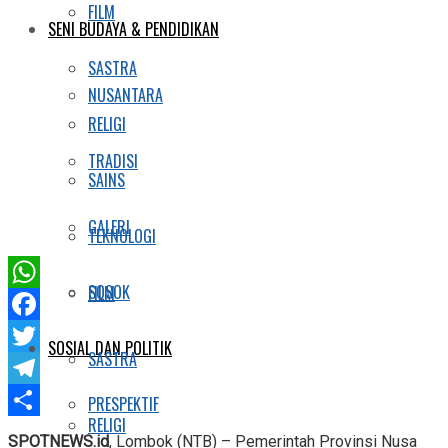
FILM
SENI BUDAYA & PENDIDIKAN
SASTRA
NUSANTARA
RELIGI
TRADISI
SAINS
GALERI
TEKNOLOGI
SOSOK
FILM
WhatsApp
Facebook
SOSIAL DAN POLITIK
SASTRA
Twitter
Telegram
PRESPEKTIF
RELIGI
Share
SPOTNEWS.id
, Lombok (NTB) – Pemerintah Provinsi Nusa