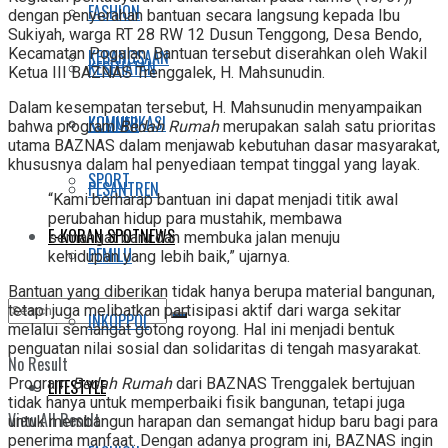
FASHION
dengan penyerahan bantuan secara langsung kepada Ibu
Sukiyah, warga RT 28 RW 12 Dusun Tenggong, Desa Bendo,
Kecamatan Pogalan. Bantuan tersebut diserahkan oleh Wakil
KEBANGSAAN
KESEHATAN
Ketua III BAZNAS Trenggalek, H. Mahsunudin.
Dalam kesempatan tersebut, H. Mahsunudin menyampaikan
KOMUNIKASI
KULINER
bahwa program
Bedah Rumah
merupakan salah satu prioritas
utama BAZNAS dalam menjawab kebutuhan dasar masyarakat,
khususnya dalam hal penyediaan tempat tinggal yang layak.
SPORT
PESANTREN
“Kami berharap bantuan ini dapat menjadi titik awal
perubahan hidup para mustahik, membawa
E-KORAN SPOTNEWS
semangat baru dan membuka jalan menuju
PEMILU
kehidupan yang lebih baik,” ujarnya.
Bantuan yang diberikan tidak hanya berupa material bangunan,
tetapi juga melibatkan partisipasi aktif dari warga sekitar
INKOPPOL
melalui semangat gotong royong. Hal ini menjadi bentuk
penguatan nilai sosial dan solidaritas di tengah masyarakat.
No Result
Program
Bedah Rumah
dari BAZNAS Trenggalek bertujuan
LIFESTYLE
tidak hanya untuk memperbaiki fisik bangunan, tetapi juga
View All Result
untuk membangun harapan dan semangat hidup baru bagi para
penerima manfaat. Dengan adanya program ini, BAZNAS ingin