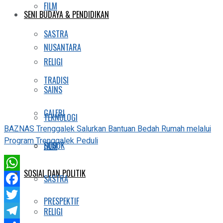
FILM
SENI BUDAYA & PENDIDIKAN
SASTRA
NUSANTARA
RELIGI
TRADISI
SAINS
GALERI
TEKNOLOGI
BAZNAS Trenggalek Salurkan Bantuan Bedah Rumah melalui
Program Trenggalek Peduli
SOSOK
FILM
SOSIAL DAN POLITIK
WhatsApp
SASTRA
Facebook
PRESPEKTIF
Twitter
RELIGI