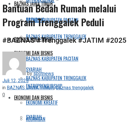
INTERNASIONAL
BAZNAS JAWA TIMUR
Bantuan Bedah Rumah melalui
Program Trenggalek Peduli
TRENDING
BAZNAS KABUPATEN PACITAN
BAZNAS KABUPATEN TRENGGALEK
#BAZNAS #Trenggalek #JATIM #2025
BAZNAS JAWA TIMUR
EKONOMI DAN BISNIS
BAZNAS KABUPATEN PACITAN
SYARIAH
by
spotnews
BAZNAS KABUPATEN TRENGGALEK
Juli 12, 2025
ENTREPRENEURSHIP
in
BAZNAS JAWA TIMUR
,
baznas trenggalek
0
EKONOMI DAN BISNIS
EKONOMI KREATIF
SYARIAH
KEUANGAN