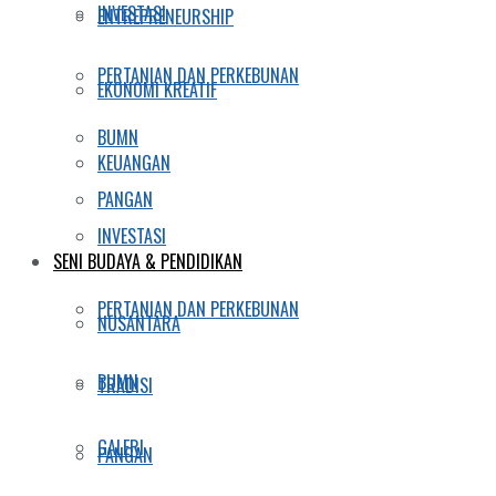
INVESTASI
ENTREPRENEURSHIP
PERTANIAN DAN PERKEBUNAN
EKONOMI KREATIF
BUMN
KEUANGAN
PANGAN
INVESTASI
SENI BUDAYA & PENDIDIKAN
PERTANIAN DAN PERKEBUNAN
NUSANTARA
BUMN
TRADISI
GALERI
PANGAN