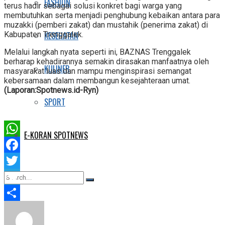
FASHION
terus hadir sebagai solusi konkret bagi warga yang
membutuhkan serta menjadi penghubung kebaikan antara para
muzakki (pemberi zakat) dan mustahik (penerima zakat) di
KESEHATAN
Kabupaten Trenggalek.
Melalui langkah nyata seperti ini, BAZNAS Trenggalek
berharap kehadirannya semakin dirasakan manfaatnya oleh
KULINER
masyarakat luas dan mampu menginspirasi semangat
kebersamaan dalam membangun kesejahteraan umat.
(Laporan:Spotnews.id-Ryn)
SPORT
E-KORAN SPOTNEWS
WhatsApp
Facebook
Twitter
Telegram
Share
No Result