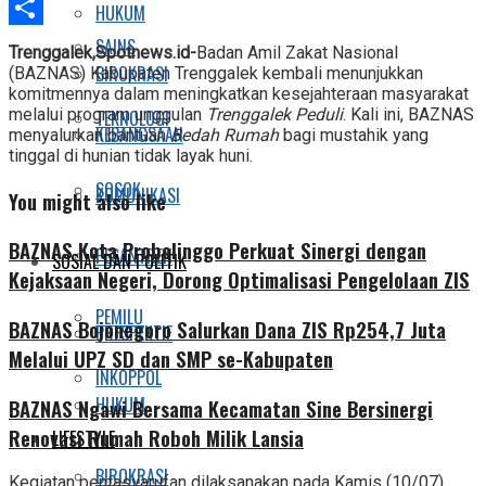
Telegram
HUKUM
Share
SAINS
Trenggalek,Spotnews.id-
Badan Amil Zakat Nasional
BIROKRASI
(BAZNAS) Kabupaten Trenggalek kembali menunjukkan
komitmennya dalam meningkatkan kesejahteraan masyarakat
melalui program unggulan
Trenggalek Peduli
. Kali ini, BAZNAS
TEKNOLOGI
KEBANGSAAN
menyalurkan bantuan
Bedah Rumah
bagi mustahik yang
tinggal di hunian tidak layak huni.
SOSOK
KOMUNIKASI
You might also like
BAZNAS Kota Probolinggo Perkuat Sinergi dengan
PESANTREN
SOSIAL DAN POLITIK
Kejaksaan Negeri, Dorong Optimalisasi Pengelolaan ZIS
PEMILU
BAZNAS Bojonegoro Salurkan Dana ZIS Rp254,7 Juta
PRESPEKTIF
Melalui UPZ SD dan SMP se-Kabupaten
INKOPPOL
HUKUM
BAZNAS Ngawi Bersama Kecamatan Sine Bersinergi
Renovasi Rumah Roboh Milik Lansia
LIFESTYLE
BIROKRASI
Kegiatan pentasyarufan dilaksanakan pada Kamis (10/07),