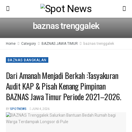
baznas trenggalek
Home
Category
BAZNAS JAWA TIMUR
baznas trenggalek
BAZNAS BANGKALAN
Dari Amanah Menjadi Berkah :Tasyakuran
Audit KAP & Pisah Kenang Pimpinan
BAZNAS Jawa Timur Periode 2021–2026.
BY
SPOTNEWS
JUNI 4, 2026