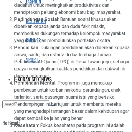
FASHION
diadakan untuk meningkatkan produktivitas dan
menciptakan peluang ekonomi baru bagi masyarakat.
Perlindungan Sosial
: Bantuan sosial khusus akan
KESEHATAN
diberikan kepada janda dan duda fakir miskin,
memberikan dukungan terhadap kelompok masyarakat
KULINER
yang rentan dan membutuhkan perhatian ekstra.
Pendidikan
: Dukungan pendidikan akan diberikan kepada
siswa, santri, dan ustadz di dua lembaga Taman
SPORT
Pendidikan Al-Qur’an (TPQ) di Desa Tawangrejo, sebagai
upaya meningkatkan kualitas pendidikan dan dakwah di
daerah setempat.
E-KORAN SPOTNEWS
Pembinaan Mental
: Program ini juga mencakup
pembinaan untuk korban narkoba, perundungan, anak
terlantar, serta pasangan suami istri yang berisiko.
Pendampingan ini bertujuan untuk membantu mereka
yang menghadapi tantangan besar dalam kehidupan agar
dapat kembali ke jalan yang benar.
No Result
Kesehatan
: Fokus kesehatan pada program ini adalah