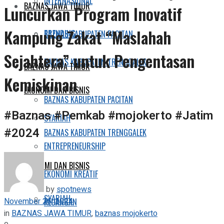
INTERNASIONAL
BAZNAS JAWA TIMUR
Luncurkan Program Inovatif
Kampung Zakat “Maslahah
TRENDING
BAZNAS KABUPATEN PACITAN
Sejahtera” untuk Pengentasan
BAZNAS KABUPATEN TRENGGALEK
BAZNAS JAWA TIMUR
Kemiskinan
EKONOMI DAN BISNIS
BAZNAS KABUPATEN PACITAN
#Baznas #Pemkab #mojokerto #Jatim
SYARIAH
#2024
BAZNAS KABUPATEN TRENGGALEK
ENTREPRENEURSHIP
EKONOMI DAN BISNIS
EKONOMI KREATIF
by
spotnews
SYARIAH
November 26, 2024
KEUANGAN
in
BAZNAS JAWA TIMUR
,
baznas mojokerto