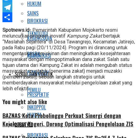
HUKUM
Twitter
SAINS
Telegram
BIROKRASI
Share
Spotnews.id-
Pemerintah Kabupaten Mojokerto resmi
TEKNOLOGI
meluncurkan program inovatif
Kampung Zakat
bertajuk
KEBANGSAAN
“Maslahah Sejahtera” di Desa Tawangrejo, Kecamatan Jatirejo,
pada Rabu pagi (20/11/2024). Program ini dirancang untuk
SOSOK
mengentaskan kemiskinan dan meningkatkan kesejahteraan
KOMUNIKASI
masyarakat dengan mengoptimalkan dana zakat. Salah satu
tujuan utama dari Kampung Zakat ini adalah mengubah status
masyarakat mustahik (penerima zakat) menjadi muzakki
PESANTREN
SOSIAL DAN POLITIK
(pemberi zakat), sebuah langkah strategis untuk
memberdayakan masyarakat melalui pengelolaan zakat yang
lebih efektif.
PEMILU
PRESPEKTIF
You might also like
INKOPPOL
HUKUM
BAZNAS Kota Probolinggo Perkuat Sinergi dengan
Kejaksaan Negeri, Dorong Optimalisasi Pengelolaan ZIS
LIFESTYLE
BIROKRASI
BAZNAS Bojonegoro Salurkan Dana ZIS Rp254,7 Juta