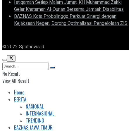
Istiqamah Setiap Malam Jumat, KH Muhammad Zakki
Gelar Khataman Al-Qur’an Bersama Jamaah Disabilitas
BAZNAS Kota Probolinggo Perkuat Sinergi dengan
Kejaksaan Negeri, Dorong Optimalisasi Pengelolaan ZIS
© 2022 Spotnews.id
No Result
View All Result
Home
BERITA
NASIONAL
INTERNASIONAL
TRENDING
BAZNAS JAWA TIMUR