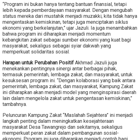
“Program ini bukan hanya tentang bantuan finansial, tetapi
lebih kepada pemberdayaan masyarakat. Dengan mengubah
status mereka dari mustahik menjadi muzakki, kita tidak hanya
mengentaskan kemiskinan, tetapi juga menciptakan siklus
ekonomi yang berkelanjutan,” ujar Jazuli. Ia juga menambahkan
bahwa program ini diharapkan menjadi momentum
kebangkitan zakat sebagai sumber ekonomi yang kuat bagi
masyarakat, sekaligus sebagai syiar dakwah yang
memperkuat solidaritas sosial.
Harapan untuk Perubahan Positif
Akhmad Jazuli juga
menekankan pentingnya sinergi antar berbagai pihak,
termasuk pemerintah, lembaga zakat, dan masyarakat, untuk
kesuksesan program ini. “Dengan kolaborasi yang baik antara
pemerintah, lembaga zakat, dan masyarakat, Kampung Zakat
ini diharapkan akan menjadi model yang menginspirasi daerah
lain dalam mengelola zakat untuk pengentasan kemiskinan,”
tambahnya.
Peluncuran Kampung Zakat “Maslahah Sejahtera” ini menjadi
langkah penting dalam meningkatkan kesejahteraan
masyarakat Desa Tawangrejo dan sekitarnya, sekaligus
memperkuat peran zakat dalam pembangunan sosial-
ekonomi. Program ini juga diharapkan menjadi contoh bagi