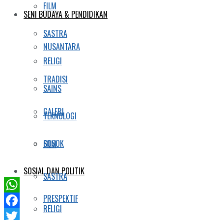
FILM
SENI BUDAYA & PENDIDIKAN
SASTRA
NUSANTARA
RELIGI
TRADISI
SAINS
GALERI
TEKNOLOGI
SOSOK
FILM
SOSIAL DAN POLITIK
SASTRA
PRESPEKTIF
WhatsApp
RELIGI
Facebook