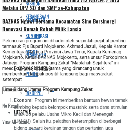
FASHION
Melalui UPZ SD dan SMP se-Kabupaten
KEBANGSAAN
KESEHATAN
BAZNAS Ngawi Bersama Kecamatan Sine Bersinergi
Renovasi Rumah Roboh Milik Lansia
KOMUNIKASI
KULINER
Peluncuran program ini dihadiri oleh sejumlah pejabat penting,
termasuk Pjs Bupati Mojokerto, Akhmad Jazuli, Kepala Kantor
SPORT
Kementerian Agama Provinsi Jawa Timur, Kepala Kemenag
PESANTREN
Mojokerto, Ketua BAZNAS Mojokerto, serta unsur Forkopimca
Jatirejo. Program Kampung Zakat “Maslahah Sejahtera” ini
E-KORAN SPOTNEWS
mencakup lima bidang utama yang dirancang untuk
PEMILU
memberikan dampak positif langsung bagi masyarakat
setempat.
Lima Bidang Utama Program Kampung Zakat:
INKOPPOL
Ekonomi
: Program ini memberikan bantuan hewan ternak
No Result
kambing kepada kelompok mustahik serta dana stimulan
LIFESTYLE
untuk 28 pelaku Usaha Mikro Kecil dan Menengah
(UMKM). Selain itu, pelatihan keterampilan di berbagai
View All Result
bidang seperti kerajinan tangan dan pertanian juga