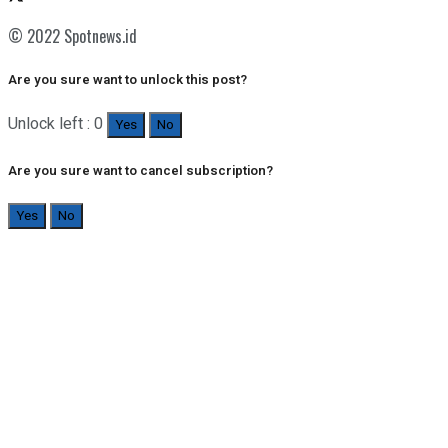
© 2022 Spotnews.id
Are you sure want to unlock this post?
Unlock left : 0
Yes
No
Are you sure want to cancel subscription?
Yes
No