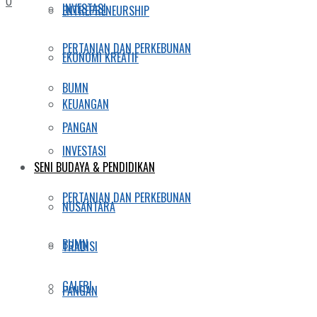
0
INVESTASI
ENTREPRENEURSHIP
PERTANIAN DAN PERKEBUNAN
EKONOMI KREATIF
BUMN
KEUANGAN
PANGAN
INVESTASI
SENI BUDAYA & PENDIDIKAN
PERTANIAN DAN PERKEBUNAN
NUSANTARA
BUMN
TRADISI
GALERI
PANGAN