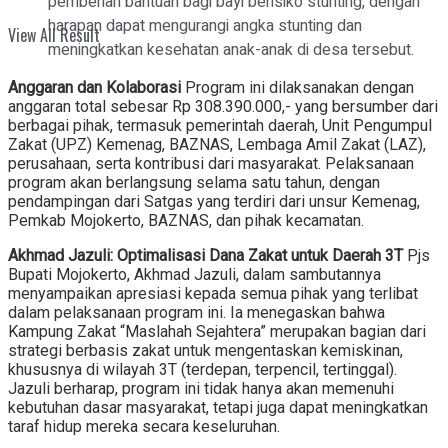
pemberian bantuan bagi bayi berisiko stunting, dengan
harapan dapat mengurangi angka stunting dan
View All Result
meningkatkan kesehatan anak-anak di desa tersebut.
Anggaran dan Kolaborasi
Program ini dilaksanakan dengan
anggaran total sebesar Rp 308.390.000,- yang bersumber dari
berbagai pihak, termasuk pemerintah daerah, Unit Pengumpul
Zakat (UPZ) Kemenag, BAZNAS, Lembaga Amil Zakat (LAZ),
perusahaan, serta kontribusi dari masyarakat. Pelaksanaan
program akan berlangsung selama satu tahun, dengan
pendampingan dari Satgas yang terdiri dari unsur Kemenag,
Pemkab Mojokerto, BAZNAS, dan pihak kecamatan.
Akhmad Jazuli: Optimalisasi Dana Zakat untuk Daerah 3T
Pjs
Bupati Mojokerto, Akhmad Jazuli, dalam sambutannya
menyampaikan apresiasi kepada semua pihak yang terlibat
dalam pelaksanaan program ini. Ia menegaskan bahwa
Kampung Zakat “Maslahah Sejahtera” merupakan bagian dari
strategi berbasis zakat untuk mengentaskan kemiskinan,
khususnya di wilayah 3T (terdepan, terpencil, tertinggal).
Jazuli berharap, program ini tidak hanya akan memenuhi
kebutuhan dasar masyarakat, tetapi juga dapat meningkatkan
taraf hidup mereka secara keseluruhan.