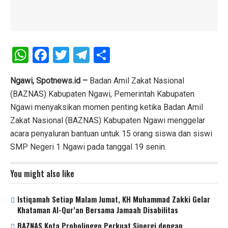
W
F
T
T
S
h
a
wi
el
h
at
ce
tt
e
ar
Ngawi, Spotnews.id –
Badan Amil Zakat Nasional
(BAZNAS) Kabupaten Ngawi, Pemerintah Kabupaten
s
b
er
gr
e
Ngawi menyaksikan momen penting ketika Badan Amil
A
o
a
Zakat Nasional (BAZNAS) Kabupaten Ngawi menggelar
p
o
m
acara penyaluran bantuan untuk 15 orang siswa dan siswi
p
k
SMP Negeri 1 Ngawi pada tanggal 19 senin.
You might also like
Istiqamah Setiap Malam Jumat, KH Muhammad Zakki Gelar
Khataman Al-Qur’an Bersama Jamaah Disabilitas
BAZNAS Kota Probolinggo Perkuat Sinergi dengan