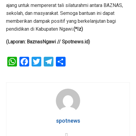
ajang untuk mempererat tali silaturahmi antara BAZNAS,
sekolah, dan masyarakat. Semoga bantuan ini dapat
memberikan dampak positif yang berkelanjutan bagi
pendidikan di Kabupaten Ngawi.
(*Iz)
(Laporan: BaznasNgawi // Spotnews.id)
W
F
T
T
S
h
a
wi
el
h
at
ce
tt
e
ar
s
b
er
gr
e
A
o
a
p
o
m
p
k
spotnews