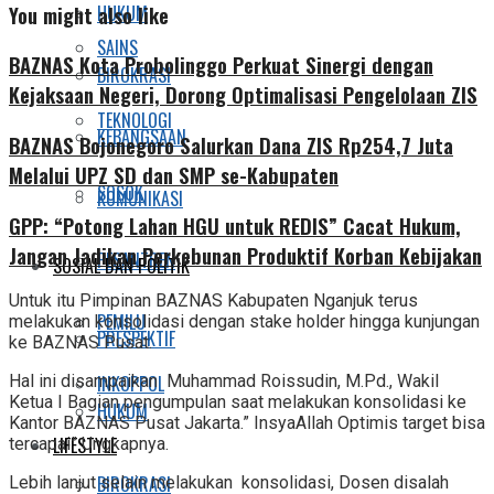
You might also like
HUKUM
SAINS
BAZNAS Kota Probolinggo Perkuat Sinergi dengan
BIROKRASI
Kejaksaan Negeri, Dorong Optimalisasi Pengelolaan ZIS
TEKNOLOGI
KEBANGSAAN
BAZNAS Bojonegoro Salurkan Dana ZIS Rp254,7 Juta
Melalui UPZ SD dan SMP se-Kabupaten
SOSOK
KOMUNIKASI
GPP: “Potong Lahan HGU untuk REDIS” Cacat Hukum,
Jangan Jadikan Perkebunan Produktif Korban Kebijakan
PESANTREN
SOSIAL DAN POLITIK
Untuk itu Pimpinan BAZNAS Kabupaten Nganjuk terus
PEMILU
melakukan konsolidasi dengan stake holder hingga kunjungan
PRESPEKTIF
ke BAZNAS Pusat.
INKOPPOL
Hal ini disampaikan Muhammad Roissudin, M.Pd., Wakil
Ketua I Bagian pengumpulan saat melakukan konsolidasi ke
HUKUM
Kantor BAZNAS Pusat Jakarta.” InsyaAllah Optimis target bisa
LIFESTYLE
tercapai” Ungkapnya.
BIROKRASI
Lebih lanjut selain melakukan konsolidasi, Dosen disalah