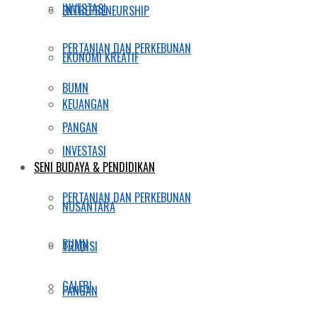
INVESTASI
ENTREPRENEURSHIP
PERTANIAN DAN PERKEBUNAN
EKONOMI KREATIF
BUMN
KEUANGAN
PANGAN
INVESTASI
SENI BUDAYA & PENDIDIKAN
PERTANIAN DAN PERKEBUNAN
NUSANTARA
BUMN
TRADISI
GALERI
PANGAN