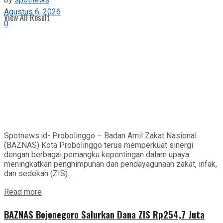
by
spotnews
Agustus 6, 2026
View All Result
0
Spotnews.id- Probolinggo – Badan Amil Zakat Nasional
(BAZNAS) Kota Probolinggo terus memperkuat sinergi
dengan berbagai pemangku kepentingan dalam upaya
meningkatkan penghimpunan dan pendayagunaan zakat, infak,
dan sedekah (ZIS)....
Details
Read more
BAZNAS Bojonegoro Salurkan Dana ZIS Rp254,7 Juta