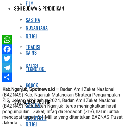
FILM
SENI BUDAYA & PENDIDIKAN
SASTRA
NUSANTARA
RELIGI
TRADISI
WhatsApp
SAINS
Facebook
GALERI
Twitter
TEKNOLOGI
Telegram
SOSOK
FILM
Share
Kab.Nganjuk, Spotnews.id –
Badan Amil Zakat Nasional
(BAZNAS) Kab. Nganjuk Matangkan Strategi Pengumpulan
ZIS. Jelang akhir tahun 2024, Badan Amil Zakat Nasional
SOSIAL DAN POLITIK
SASTRA
(BAZNAS) Kabupaten Nganjuk terus meningkatkan hasil
pengumpulan Zakat, Infaq da Sodaqoh (ZIS), hal ini untuk
mencapai target 6,4 Milliar yang ditentukan BAZNAS Pusat
PRESPEKTIF
Jakarta.
RELIGI