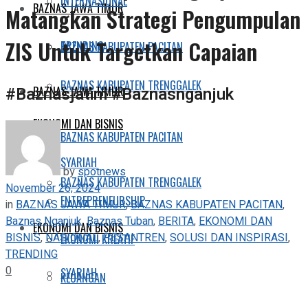
INTERNASIONAL
BAZNAS JAWA TIMUR
Matangkan Strategi Pengumpulan
ZIS Untuk Targetkan Capaian
TRENDING
BAZNAS KABUPATEN PACITAN
BAZNAS KABUPATEN TRENGGALEK
#Baznasjatim #Baznasnganjuk
BAZNAS JAWA TIMUR
EKONOMI DAN BISNIS
BAZNAS KABUPATEN PACITAN
SYARIAH
by
spotnews
BAZNAS KABUPATEN TRENGGALEK
November 26, 2024
ENTREPRENEURSHIP
in
BAZNAS JAWA TIMUR
,
BAZNAS KABUPATEN PACITAN
,
Baznas Nganjuk
,
Baznas Tuban
,
BERITA
,
EKONOMI DAN
EKONOMI DAN BISNIS
BISNIS
,
NASIONAL
,
PESANTREN
,
SOLUSI DAN INSPIRASI
,
EKONOMI KREATIF
TRENDING
0
SYARIAH
KEUANGAN