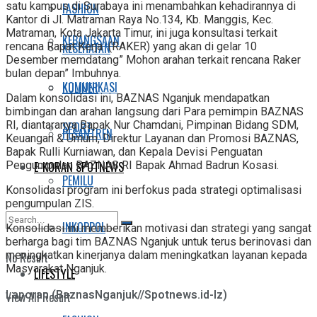
satu kampus di Surabaya ini menambahkan kehadirannya di
FASHION
Kantor di Jl. Matraman Raya No.134, Kb. Manggis, Kec.
Matraman, Kota Jakarta Timur, ini juga konsultasi terkait
KEBANGSAAN
KESEHATAN
rencana Rapat Kerja (RAKER) yang akan di gelar 10
Desember memdatang” Mohon arahan terkait rencana Raker
bulan depan” Imbuhnya.
KOMUNIKASI
KULINER
Dalam konsolidasi ini, BAZNAS Nganjuk mendapatkan
bimbingan dan arahan langsung dari Para pemimpin BAZNAS
RI, diantaranya Bapak Nur Chamdani, Pimpinan Bidang SDM,
SPORT
PESANTREN
Keuangan & Umum, Direktur Layanan dan Promosi BAZNAS,
Bapak Rulli Kurniawan, dan Kepala Devisi Penguatan
E-KORAN SPOTNEWS
Pengumpulan BAZNAS RI Bapak Ahmad Badrun Kosasi.
PEMILU
Konsolidasi program ini berfokus pada strategi optimalisasi
pengumpulan ZIS.
INKOPPOL
Konsolidasi ini memberikan motivasi dan strategi yang sangat
berharga bagi tim BAZNAS Nganjuk untuk terus berinovasi dan
meningkatkan kinerjanya dalam meningkatkan layanan kepada
No Result
Masyarakat Nganjuk.
LIFESTYLE
Laporan (BaznasNganjuk//Spotnews.id-Iz)
View All Result