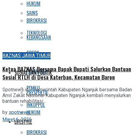
HUKUM
SAINS
BIROKRASI
TEKNOLOGI
KEBANGSAAN
SOSOK
KOMUNIKASI
BAZNAS JAWA TIMUR
Ketua BAZNAS Bersama Bapak Bupati Salurkan Bantuan
PESANTREN
SOSIAL DAN POLITIK
Sosial RTLH di Desa Katerban, Kecamatan Baron
PEMILU
Spotnews.id - Pemerintah Kabupaten Nganjuk bersama Badan
PRESPEKTIF
Amil Zakat Nasional Kabupaten Nganjuk kembali menyalurkan
bantuan rehabilitasi...
INKOPPOL
by
spotnews
HUKUM
Maret 6, 2026
LIFESTYLE
BIROKRASI