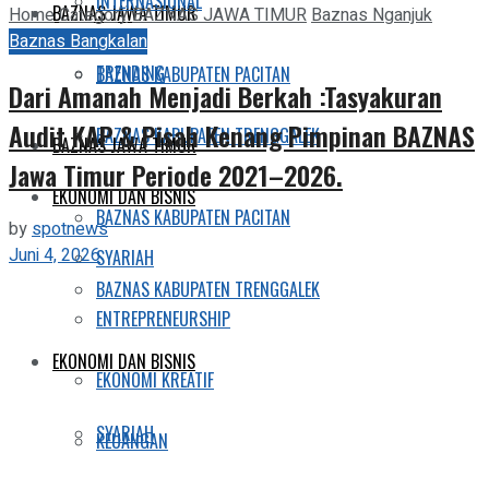
INTERNASIONAL
BAZNAS JAWA TIMUR
Home
Category
BAZNAS JAWA TIMUR
Baznas Nganjuk
Baznas Bangkalan
TRENDING
BAZNAS KABUPATEN PACITAN
Dari Amanah Menjadi Berkah :Tasyakuran
Audit KAP & Pisah Kenang Pimpinan BAZNAS
BAZNAS KABUPATEN TRENGGALEK
BAZNAS JAWA TIMUR
Jawa Timur Periode 2021–2026.
EKONOMI DAN BISNIS
BAZNAS KABUPATEN PACITAN
by
spotnews
Juni 4, 2026
SYARIAH
BAZNAS KABUPATEN TRENGGALEK
ENTREPRENEURSHIP
EKONOMI DAN BISNIS
EKONOMI KREATIF
SYARIAH
KEUANGAN