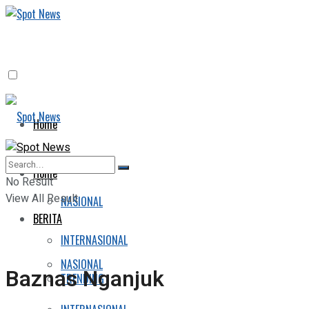
Home
BERITA
Home
No Result
View All Result
NASIONAL
BERITA
INTERNASIONAL
NASIONAL
Baznas Nganjuk
TRENDING