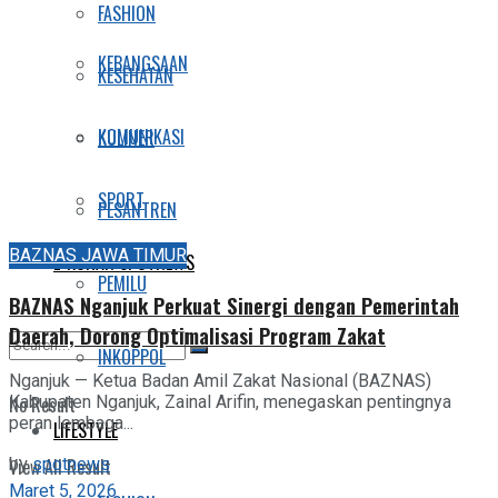
FASHION
KEBANGSAAN
KESEHATAN
KOMUNIKASI
KULINER
SPORT
PESANTREN
BAZNAS JAWA TIMUR
E-KORAN SPOTNEWS
PEMILU
BAZNAS Nganjuk Perkuat Sinergi dengan Pemerintah
Daerah, Dorong Optimalisasi Program Zakat
INKOPPOL
Nganjuk — Ketua Badan Amil Zakat Nasional (BAZNAS)
No Result
Kabupaten Nganjuk, Zainal Arifin, menegaskan pentingnya
peran lembaga...
LIFESTYLE
by
spotnews
View All Result
Maret 5, 2026