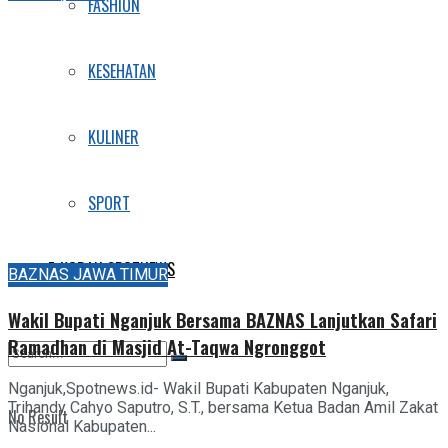
FASHION
KESEHATAN
KULINER
SPORT
E-KORAN SPOTNEWS
BAZNAS JAWA TIMUR
Wakil Bupati Nganjuk Bersama BAZNAS Lanjutkan Safari
Ramadhan di Masjid At-Taqwa Ngronggot
Nganjuk,Spotnews.id- Wakil Bupati Kabupaten Nganjuk,
Trihandy Cahyo Saputro, S.T., bersama Ketua Badan Amil Zakat
No Result
Nasional Kabupaten...