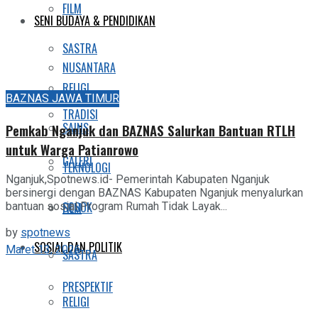
FILM
SENI BUDAYA & PENDIDIKAN
SASTRA
NUSANTARA
RELIGI
BAZNAS JAWA TIMUR
TRADISI
SAINS
Pemkab Nganjuk dan BAZNAS Salurkan Bantuan RTLH
untuk Warga Patianrowo
GALERI
TEKNOLOGI
Nganjuk,Spotnews.id- Pemerintah Kabupaten Nganjuk
bersinergi dengan BAZNAS Kabupaten Nganjuk menyalurkan
SOSOK
bantuan sosial Program Rumah Tidak Layak...
FILM
by
spotnews
SOSIAL DAN POLITIK
Maret 13, 2026
SASTRA
PRESPEKTIF
RELIGI