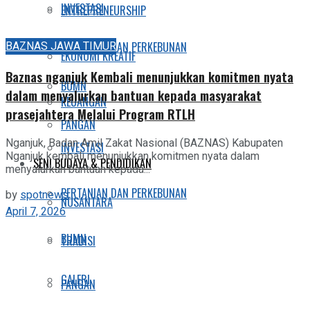
INVESTASI
ENTREPRENEURSHIP
BAZNAS JAWA TIMUR
PERTANIAN DAN PERKEBUNAN
EKONOMI KREATIF
Baznas nganjuk Kembali menunjukkan komitmen nyata
BUMN
dalam menyalurkan bantuan kepada masyarakat
KEUANGAN
prasejahtera Melalui Program RTLH
PANGAN
Nganjuk, Badan Amil Zakat Nasional (BAZNAS) Kabupaten
INVESTASI
Nganjuk kembali menunjukkan komitmen nyata dalam
SENI BUDAYA & PENDIDIKAN
menyalurkan bantuan kepada...
PERTANIAN DAN PERKEBUNAN
by
spotnews
NUSANTARA
April 7, 2026
BUMN
TRADISI
GALERI
PANGAN