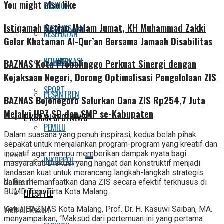
You might also like
FASHION
Istiqamah Setiap Malam Jumat, KH Muhammad Zakki
KEBANGSAAN
KESEHATAN
Gelar Khataman Al-Qur’an Bersama Jamaah Disabilitas
KOMUNIKASI
KULINER
BAZNAS Kota Probolinggo Perkuat Sinergi dengan
Kejaksaan Negeri, Dorong Optimalisasi Pengelolaan ZIS
SPORT
PESANTREN
BAZNAS Bojonegoro Salurkan Dana ZIS Rp254,7 Juta
Melalui UPZ SD dan SMP se-Kabupaten
E-KORAN SPOTNEWS
PEMILU
Dalam suasana yang penuh inspirasi, kedua belah pihak
sepakat untuk menjalankan program-program yang kreatif dan
inovatif agar mampu memberikan dampak nyata bagi
INKOPPOL
masyarakat. Diskusi yang hangat dan konstruktif menjadi
landasan kuat untuk merancang langkah-langkah strategis
No Result
dalam memanfaatkan dana ZIS secara efektif terkhusus di
BUMD Tugu Tirta Kota Malang.
LIFESTYLE
View All Result
Ketua BAZNAS Kota Malang, Prof. Dr. H. Kasuwi Saiban, MA.
menyampaikan, “Maksud dari pertemuan ini yang pertama