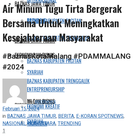
INTERNASIONAL
BAZNAS JAWA TIMUR
Air Minum Tugu Tirta Bergerak
Bersama Untuk Meningkatkan
TRENDING
BAZNAS KABUPATEN PACITAN
Kesejahteraan Masyarakat
BAZNAS KABUPATEN TRENGGALEK
BAZNAS JAWA TIMUR
#BaznasKotaMalang #PDAMMALANG
EKONOMI DAN BISNIS
BAZNAS KABUPATEN PACITAN
#2024
SYARIAH
BAZNAS KABUPATEN TRENGGALEK
ENTREPRENEURSHIP
EKONOMI DAN BISNIS
by
spotnews
EKONOMI KREATIF
Februari 15, 2024
in
BAZNAS JAWA TIMUR
,
BERITA
,
E-KORAN SPOTNEWS
,
SYARIAH
NASIONAL
,
NUSANTARA
,
TRENDING
KEUANGAN
1