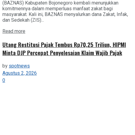
(BAZNAS) Kabupaten Bojonegoro kembali menunjukkan
komitmennya dalam memperluas manfaat zakat bagi
masyarakat. Kali ini, BAZNAS menyalurkan dana Zakat, Infak,
dan Sedekah (ZIS)...
Details
Read more
Utang Restitusi Pajak Tembus Rp70,25 Triliun, HIPMI
Minta DJP Percepat Penyelesaian Klaim Wajib Pajak
by
spotnews
Agustus 2, 2026
0