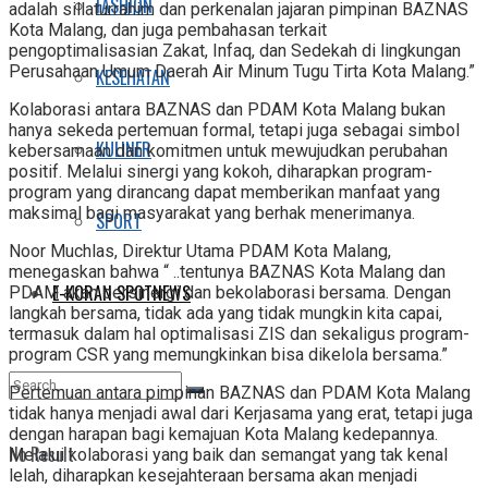
FASHION
adalah sillaturrahim dan perkenalan jajaran pimpinan BAZNAS
Kota Malang, dan juga pembahasan terkait
pengoptimalisasian Zakat, Infaq, dan Sedekah di lingkungan
Perusahaan Umum Daerah Air Minum Tugu Tirta Kota Malang.”
KESEHATAN
Kolaborasi antara BAZNAS dan PDAM Kota Malang bukan
hanya sekeda pertemuan formal, tetapi juga sebagai simbol
KULINER
kebersamaan dan komitmen untuk mewujudkan perubahan
positif. Melalui sinergi yang kokoh, diharapkan program-
program yang dirancang dapat memberikan manfaat yang
maksimal bagi masyarakat yang berhak menerimanya.
SPORT
Noor Muchlas, Direktur Utama PDAM Kota Malang,
menegaskan bahwa “ ..tentunya BAZNAS Kota Malang dan
E-KORAN SPOTNEWS
PDAM akan bersinergi dan bekolaborasi bersama. Dengan
langkah bersama, tidak ada yang tidak mungkin kita capai,
termasuk dalam hal optimalisasi ZIS dan sekaligus program-
program CSR yang memungkinkan bisa dikelola bersama.”
Pertemuan antara pimpinan BAZNAS dan PDAM Kota Malang
tidak hanya menjadi awal dari Kerjasama yang erat, tetapi juga
dengan harapan bagi kemajuan Kota Malang kedepannya.
No Result
Melalui kolaborasi yang baik dan semangat yang tak kenal
lelah, diharapkan kesejahteraan bersama akan menjadi