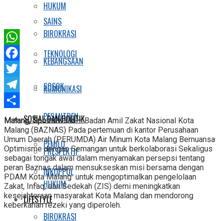
HUKUM
SAINS
BIROKRASI
WhatsApp
TEKNOLOGI
KEBANGSAAN
Facebook
Twitter
SOSOK
KOMUNIKASI
Telegram
Share
PESANTREN
SOSIAL DAN POLITIK
Malang, Spotnews.id –
Badan Amil Zakat Nasional Kota
Malang (BAZNAS) Pada pertemuan di kantor Perusahaan
Umum Daerah (PERUMDA) Air Minum Kota Malang Bernuansa
PEMILU
Optimisme dengan Semangan untuk berkolaborasi Sekaligus
PRESPEKTIF
sebagai tongak awal dalam menyamakan persepsi tentang
peran Baznas dalam mensukseskan misi bersama dengan
INKOPPOL
PDAM Kota Malang untuk mengoptimalkan pengelolaan
HUKUM
Zakat, Infaq, dan Sedekah (ZIS) demi meningkatkan
kesejahteraan masyarakat Kota Malang dan mendorong
LIFESTYLE
keberkahan rezeki yang diperoleh.
BIROKRASI