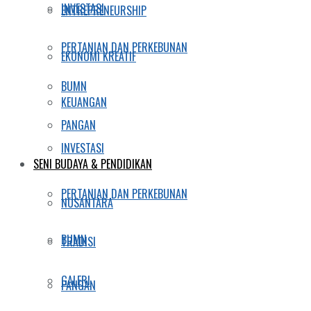
INVESTASI
ENTREPRENEURSHIP
PERTANIAN DAN PERKEBUNAN
EKONOMI KREATIF
BUMN
KEUANGAN
PANGAN
INVESTASI
SENI BUDAYA & PENDIDIKAN
PERTANIAN DAN PERKEBUNAN
NUSANTARA
BUMN
TRADISI
GALERI
PANGAN