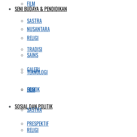
FILM
SENI BUDAYA & PENDIDIKAN
SASTRA
NUSANTARA
RELIGI
TRADISI
SAINS
GALERI
TEKNOLOGI
SOSOK
FILM
SOSIAL DAN POLITIK
SASTRA
PRESPEKTIF
RELIGI