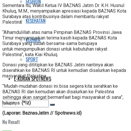
FASHION
Sementara itu, Wakil Ketua IV BAZNAS Jatim Dr. K.H. Husnul
Khuluq, M.M., menyampaikan apresiasi kepada BAZNAS Kota
Surabaya atas kontribusinya dalam membantu rakyat
KESEHATAN
Palestina.
“Alhamdulillah atas nama Pimpinan BAZNAS Provinsi Jawa
Timur menyampaikan terima kasih kepada BAZNAS Kota
KULINER
Surabaya yang sudah bersama-sama berupaya
untuk mengumpulkan donasi untuk kebutuhan rakyat
Palestina”, kata Kiai Khuluq.
SPORT
Donasi yang dititipkan ke BAZNAS Jatim nantinya akan
diserahkan ke BAZNAS RI untuk kemudian disalurkan kepada
masyarakat Palestina.
E-KORAN SPOTNEWS
“Mudah-mudahan donasi ini bisa segera kita serahkan ke
BAZNAS RI dan kemudian akan disalurkan ke Palestina
sehingga akan sangat bermanfaat bagi masyarakat di sana”,
tutupnya.
(*Iz)
(Laporan: BaznasJatim // Spotnews.id)
No Result