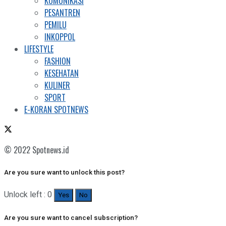
KOMUNIKASI
PESANTREN
PEMILU
INKOPPOL
LIFESTYLE
FASHION
KESEHATAN
KULINER
SPORT
E-KORAN SPOTNEWS
© 2022 Spotnews.id
Are you sure want to unlock this post?
Unlock left : 0
Yes
No
Are you sure want to cancel subscription?