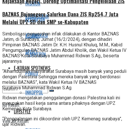
Kejaksaan Negeri, Dorong Optimalisasi Pengelolaan ZIS
FASHION
BAZNAS Bojonegoro Salurkan Dana ZIS Rp254,7 Juta
KEBANGSAAN
KESEHATAN
Melalui UPZ SD dan SMP se-Kabupaten
Simbolisasi penyerahan infak dilakukan di Kantor BAZNAS
KOMUNIKASI
KULINER
Jatim, di Surabaya, Jumat (16/2/2024), dengan dihadiri
Pimpinan BAZNAS Jatim Dr. K.H. Husnul Khuluq, M.M., Kabid
Pengumpulan BAZNAS Jatim Abdul Kholik, dan Wakil Ketua IV
SPORT
PESANTREN
BAZNAS Kota Surabaya Muhammad Ridwan S.Ag., beserta
jajarannya.
E-KORAN SPOTNEWS
“Alhamdulillah masyarakat Surabaya masih banyak yang peduli
PEMILU
dengan Palestina Sehingga mereka banyak yang berdonasi
melalui BAZNAS”, kata Wakil Ketua IV BAZNAS
Surabaya Muhammad Ridwan S.Ag.
INKOPPOL
Ridwan mengatakan penggalangan donasi Palestina kali ini
merupakan hasil kerja sama antara pihaknya dengan UPZ
No Result
Kemenag Kota Surabaya.
LIFESTYLE
“Penggalangan ini dikoordinir oleh UPZ Kemenag surabaya”,
View All Result
ujar Ridwan.