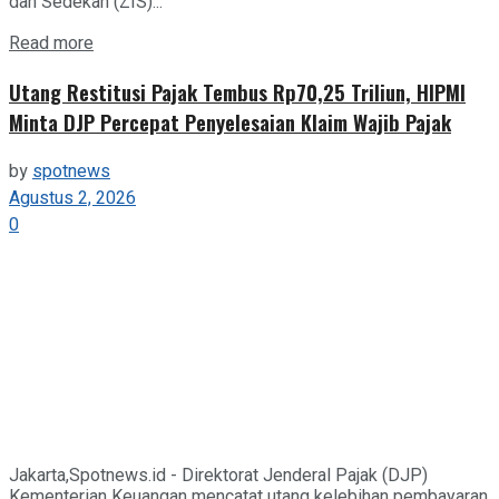
dan Sedekah (ZIS)...
Details
Read more
Utang Restitusi Pajak Tembus Rp70,25 Triliun, HIPMI
Minta DJP Percepat Penyelesaian Klaim Wajib Pajak
by
spotnews
Agustus 2, 2026
0
Jakarta,Spotnews.id - Direktorat Jenderal Pajak (DJP)
Kementerian Keuangan mencatat utang kelebihan pembayaran