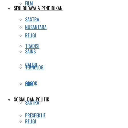
FILM
SENI BUDAYA & PENDIDIKAN
SASTRA
NUSANTARA
RELIGI
TRADISI
SAINS
GALERI
TEKNOLOGI
SOSOK
FILM
SOSIAL DAN POLITIK
SASTRA
PRESPEKTIF
RELIGI