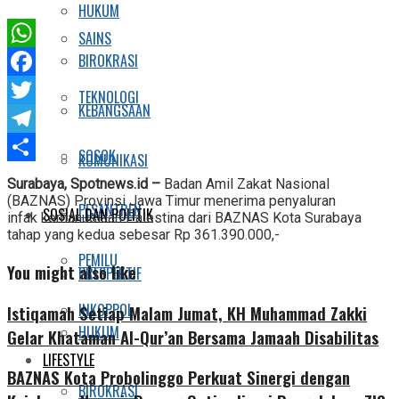
HUKUM
SAINS
BIROKRASI
WhatsApp
Facebook
TEKNOLOGI
KEBANGSAAN
Twitter
Telegram
SOSOK
KOMUNIKASI
Share
Surabaya, Spotnews.id –
Badan Amil Zakat Nasional
(BAZNAS) Provinsi Jawa Timur menerima penyaluran
PESANTREN
SOSIAL DAN POLITIK
infak kemanusiaan Palestina dari BAZNAS Kota Surabaya
tahap yang kedua sebesar Rp 361.390.000,-
PEMILU
You might also like
PRESPEKTIF
INKOPPOL
Istiqamah Setiap Malam Jumat, KH Muhammad Zakki
HUKUM
Gelar Khataman Al-Qur’an Bersama Jamaah Disabilitas
LIFESTYLE
BAZNAS Kota Probolinggo Perkuat Sinergi dengan
BIROKRASI