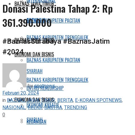
INTERNASIONAL
BAZNAS JAWA TIMUR
Donasi Palestina Tahap 2: Rp
361.390.000
TRENDING
BAZNAS KABUPATEN PACITAN
BAZNAS KABUPATEN TRENGGALEK
#BaznasSurabaya #BaznasJatim
BAZNAS JAWA TIMUR
#2024
EKONOMI DAN BISNIS
BAZNAS KABUPATEN PACITAN
SYARIAH
BAZNAS KABUPATEN TRENGGALEK
by
spotnews
ENTREPRENEURSHIP
Februari 20, 2024
EKONOMI DAN BISNIS
in
BAZNAS JAWA TIMUR
,
BERITA
,
E-KORAN SPOTNEWS
,
EKONOMI KREATIF
NASIONAL
,
RELIGI
,
SASTRA
,
TRENDING
0
SYARIAH
KEUANGAN