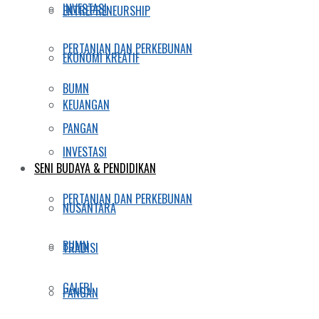
INVESTASI
ENTREPRENEURSHIP
PERTANIAN DAN PERKEBUNAN
EKONOMI KREATIF
BUMN
KEUANGAN
PANGAN
INVESTASI
SENI BUDAYA & PENDIDIKAN
PERTANIAN DAN PERKEBUNAN
NUSANTARA
BUMN
TRADISI
GALERI
PANGAN