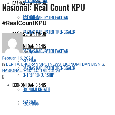
INTERNASIONAL
BAZNAS JAWA TIMUR
Nasional: Real Count KPU
TRENDING
BAZNAS KABUPATEN PACITAN
#RealCountKPU
BAZNAS KABUPATEN TRENGGALEK
BAZNAS JAWA TIMUR
EKONOMI DAN BISNIS
BAZNAS KABUPATEN PACITAN
by
spotnews
Februari 16, 2024
SYARIAH
in
BERITA
,
E-KORAN SPOTNEWS
,
EKONOMI DAN BISNIS
,
BAZNAS KABUPATEN TRENGGALEK
NASIONAL
,
PEMILU
,
TRENDING
ENTREPRENEURSHIP
0
EKONOMI DAN BISNIS
EKONOMI KREATIF
SYARIAH
KEUANGAN