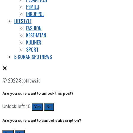
PEMILU
INKOPPOL
LIFESTYLE
FASHION
KESEHATAN
KULINER
SPORT
E-KORAN SPOTNEWS
© 2022 Spotnews.id
Are you sure want to unlock this post?
Unlock left : 0
Yes
No
Are you sure want to cancel subscription?