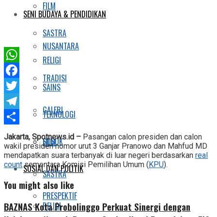
FILM
SENI BUDAYA & PENDIDIKAN
SASTRA
NUSANTARA
RELIGI
WhatsApp
TRADISI
Facebook
SAINS
Twitter
GALERI
TEKNOLOGI
Telegram
Share
Jakarta, Spotnews.id –
Pasangan calon presiden dan calon
SOSOK
FILM
wakil presiden nomor urut 3 Ganjar Pranowo dan Mahfud MD
mendapatkan suara terbanyak di luar negeri berdasarkan
real
count
sementara Komisi Pemilihan Umum (
KPU
).
SOSIAL DAN POLITIK
SASTRA
You might also like
PRESPEKTIF
RELIGI
BAZNAS Kota Probolinggo Perkuat Sinergi dengan