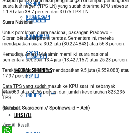
Adapun jumlah data hasil penghitungan di tempat pemungutan
FASHION
suara luar negeri (TPS LN) yang sudah diterima KPU sebesar
1.170 atau 38.7 persen dari 3.075 TPS LN.
KEBANGSAAN
KESEHATAN
Suara Nasional
Untuk perolehan suara nasional, pasangan Prabowo –
KOMUNIKASI
KULINER
Gibran berada di posisi teratas. Sementara ini, mereka
mendapatkan suara 30.2 juta (30.224.843) atau 56.8 persen.
SPORT
Kemudian, Anies-Muhaimin memiliki suara nasional
PESANTREN
sementara sebesar 13.4 juta (13.427.157) atau 25.23 persen.
E-KORAN SPOTNEWS
Terakhir, Ganjar-Mahfud mendapatkan 9.5 juta (9.559.888) atau
PEMILU
17.97 persen.
Data TPS yang sudah masuk ke KPU saat ini sebanyak
417.089 atau 50.66 persen dari jumlah keseluruhan 823.236
INKOPPOL
TPS.
No Result
(Sumber: Suara.com // Spotnews.id – Ach)
LIFESTYLE
View All Result