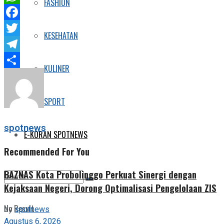
FASHION
WhatsApp
Facebook
KESEHATAN
Twitter
Telegram
KULINER
Share
SPORT
spotnews
E-KORAN SPOTNEWS
Recommended For You
BAZNAS Kota Probolinggo Perkuat Sinergi dengan
Kejaksaan Negeri, Dorong Optimalisasi Pengelolaan ZIS
No Result
by
spotnews
Agustus 6, 2026