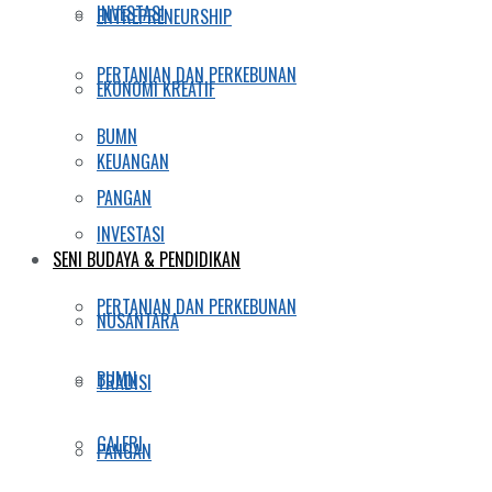
INVESTASI
ENTREPRENEURSHIP
PERTANIAN DAN PERKEBUNAN
EKONOMI KREATIF
BUMN
KEUANGAN
PANGAN
INVESTASI
SENI BUDAYA & PENDIDIKAN
PERTANIAN DAN PERKEBUNAN
NUSANTARA
BUMN
TRADISI
GALERI
PANGAN