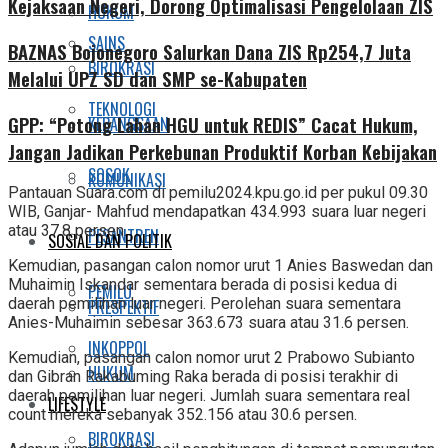
Kejaksaan Negeri, Dorong Optimalisasi Pengelolaan ZIS
HUKUM
SAINS
BAZNAS Bojonegoro Salurkan Dana ZIS Rp254,7 Juta
BIROKRASI
Melalui UPZ SD dan SMP se-Kabupaten
TEKNOLOGI
GPP: “Potong Lahan HGU untuk REDIS” Cacat Hukum,
KEBANGSAAN
Jangan Jadikan Perkebunan Produktif Korban Kebijakan
SOSOK
KOMUNIKASI
Pantauan Suara.com di pemilu2024.kpu.go.id per pukul 09.30
WIB, Ganjar- Mahfud mendapatkan 434.993 suara luar negeri
atau 37.8 persen.
PESANTREN
SOSIAL DAN POLITIK
Kemudian, pasangan calon nomor urut 1 Anies Baswedan dan
Muhaimin Iskandar sementara berada di posisi kedua di
PEMILU
daerah pemilihan luar negeri. Perolehan suara sementara
PRESPEKTIF
Anies-Muhaimin sebesar 363.673 suara atau 31.6 persen.
INKOPPOL
Kemudian, pasangan calon nomor urut 2 Prabowo Subianto
HUKUM
dan Gibran Rakabuming Raka berada di posisi terakhir di
daerah pemilihan luar negeri. Jumlah suara sementara real
LIFESTYLE
count mereka sebanyak 352.156 atau 30.6 persen.
BIROKRASI