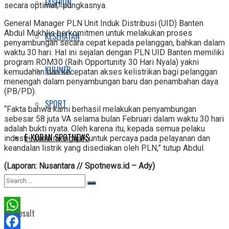
FASHION
secara optimal,” pungkasnya.
General Manager PLN Unit Induk Distribusi (UID) Banten
Abdul Mukhlis berkomitmen untuk melakukan proses
KESEHATAN
penyambungan secara cepat kepada pelanggan, bahkan dalam
waktu 30 hari. Hal ini sejalan dengan PLN UID Banten memiliki
program ROM30 (Raih Opportunity 30 Hari Nyala) yakni
KULINER
kemudahan dan kecepatan akses kelistrikan bagi pelanggan
menengah dalam penyambungan baru dan penambahan daya
(PB/PD).
SPORT
“Fakta bahwa kami berhasil melakukan penyambungan
sebesar 58 juta VA selama bulan Februari dalam waktu 30 hari
adalah bukti nyata. Oleh karena itu, kepada semua pelaku
E-KORAN SPOTNEWS
industri, kami mengajak untuk percaya pada pelayanan dan
keandalan listrik yang disediakan oleh PLN,” tutup Abdul.
(Laporan: Nusantara // Spotnews.id – Ady)
No Result
WhatsApp