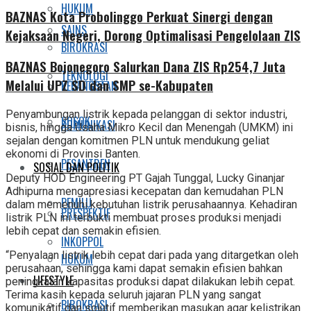
HUKUM
BAZNAS Kota Probolinggo Perkuat Sinergi dengan
SAINS
Kejaksaan Negeri, Dorong Optimalisasi Pengelolaan ZIS
BIROKRASI
BAZNAS Bojonegoro Salurkan Dana ZIS Rp254,7 Juta
TEKNOLOGI
Melalui UPZ SD dan SMP se-Kabupaten
KEBANGSAAN
Penyambungan listrik kepada pelanggan di sektor industri,
SOSOK
KOMUNIKASI
bisnis, hingga Usaha Mikro Kecil dan Menengah (UMKM) ini
sejalan dengan komitmen PLN untuk mendukung geliat
ekonomi di Provinsi Banten.
PESANTREN
SOSIAL DAN POLITIK
Deputy HOD Engineering PT Gajah Tunggal, Lucky Ginanjar
Adhipurna mengapresiasi kecepatan dan kemudahan PLN
PEMILU
dalam memenuhi kebutuhan listrik perusahaannya. Kehadiran
PRESPEKTIF
listrik PLN ini terbukti membuat proses produksi menjadi
lebih cepat dan semakin efisien.
INKOPPOL
“Penyalaan listrik lebih cepat dari pada yang ditargetkan oleh
HUKUM
perusahaan, sehingga kami dapat semakin efisien bahkan
LIFESTYLE
peningkatan kapasitas produksi dapat dilakukan lebih cepat.
Terima kasih kepada seluruh jajaran PLN yang sangat
BIROKRASI
komunikatif dan solutif memberikan masukan agar kelistrikan