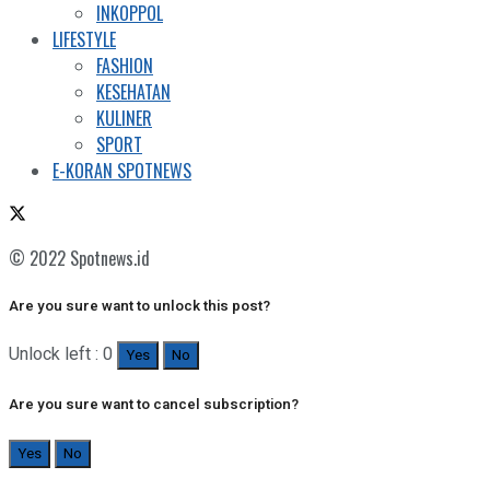
INKOPPOL
LIFESTYLE
FASHION
KESEHATAN
KULINER
SPORT
E-KORAN SPOTNEWS
© 2022 Spotnews.id
Are you sure want to unlock this post?
Unlock left : 0
Yes
No
Are you sure want to cancel subscription?
Yes
No