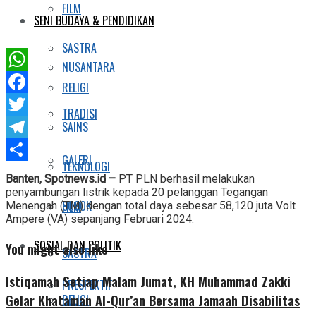
FILM
SENI BUDAYA & PENDIDIKAN
SASTRA
NUSANTARA
WhatsApp
RELIGI
Facebook
TRADISI
SAINS
Twitter
Telegram
GALERI
TEKNOLOGI
Share
Banten, Spotnews.id –
PT PLN berhasil melakukan
penyambungan listrik kepada 20 pelanggan Tegangan
SOSOK
FILM
Menengah (TM) dengan total daya sebesar 58,120 juta Volt
Ampere (VA) sepanjang Februari 2024.
SOSIAL DAN POLITIK
You might also like
SASTRA
Istiqamah Setiap Malam Jumat, KH Muhammad Zakki
PRESPEKTIF
Gelar Khataman Al-Qur’an Bersama Jamaah Disabilitas
RELIGI