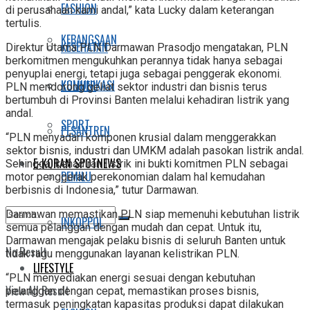
FASHION
di perusahaan kami andal,” kata Lucky dalam keterangan
tertulis.
KEBANGSAAN
KESEHATAN
Direktur Utama PLN Darmawan Prasodjo mengatakan, PLN
berkomitmen mengukuhkan perannya tidak hanya sebagai
penyuplai energi, tetapi juga sebagai penggerak ekonomi.
KOMUNIKASI
KULINER
PLN mendorong geliat sektor industri dan bisnis terus
bertumbuh di Provinsi Banten melalui kehadiran listrik yang
andal.
SPORT
PESANTREN
“PLN menyadari komponen krusial dalam menggerakkan
sektor bisnis, industri dan UMKM adalah pasokan listrik andal.
E-KORAN SPOTNEWS
Sehingga, kehadiran listrik ini bukti komitmen PLN sebagai
PEMILU
motor penggerak perekonomian dalam hal kemudahan
berbisnis di Indonesia,” tutur Darmawan.
Darmawan memastikan PLN siap memenuhi kebutuhan listrik
INKOPPOL
semua pelanggan dengan mudah dan cepat. Untuk itu,
Darmawan mengajak pelaku bisnis di seluruh Banten untuk
No Result
tidak ragu menggunakan layanan kelistrikan PLN.
LIFESTYLE
“PLN menyediakan energi sesuai dengan kebutuhan
View All Result
pelanggan dengan cepat, memastikan proses bisnis,
termasuk peningkatan kapasitas produksi dapat dilakukan