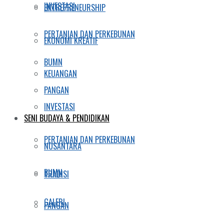
INVESTASI
ENTREPRENEURSHIP
PERTANIAN DAN PERKEBUNAN
EKONOMI KREATIF
BUMN
KEUANGAN
PANGAN
INVESTASI
SENI BUDAYA & PENDIDIKAN
PERTANIAN DAN PERKEBUNAN
NUSANTARA
BUMN
TRADISI
GALERI
PANGAN