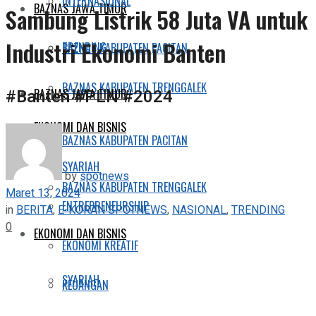
INTERNASIONAL
BAZNAS JAWA TIMUR
Sambung Listrik 58 Juta VA untuk
Industri Ekonomi Banten
TRENDING
BAZNAS KABUPATEN PACITAN
BAZNAS KABUPATEN TRENGGALEK
#Banten #PLN #2024
BAZNAS JAWA TIMUR
EKONOMI DAN BISNIS
BAZNAS KABUPATEN PACITAN
SYARIAH
by
spotnews
BAZNAS KABUPATEN TRENGGALEK
Maret 13, 2024
ENTREPRENEURSHIP
in
BERITA
,
E-KORAN SPOTNEWS
,
NASIONAL
,
TRENDING
0
EKONOMI DAN BISNIS
EKONOMI KREATIF
SYARIAH
KEUANGAN