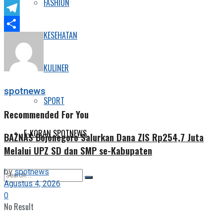
FASHION
Twitter
Telegram
KESEHATAN
Share
KULINER
spotnews
SPORT
Recommended For You
E-KORAN SPOTNEWS
BAZNAS Bojonegoro Salurkan Dana ZIS Rp254,7 Juta
Melalui UPZ SD dan SMP se-Kabupaten
by
spotnews
Agustus 4, 2026
0
No Result