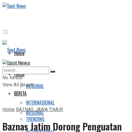
Home
BERITA
Home
No Result
View All Result
NASIONAL
BERITA
INTERNASIONAL
Home
BAZNAS JAWA TIMUR
NASIONAL
TRENDING
Baznas Jatim Dorong Penguatan