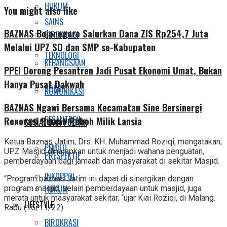
HUKUM
You might also like
SAINS
BAZNAS Bojonegoro Salurkan Dana ZIS Rp254,7 Juta
BIROKRASI
Melalui UPZ SD dan SMP se-Kabupaten
TEKNOLOGI
KEBANGSAAN
PPEI Dorong Pesantren Jadi Pusat Ekonomi Umat, Bukan
Hanya Pusat Dakwah
SOSOK
KOMUNIKASI
BAZNAS Ngawi Bersama Kecamatan Sine Bersinergi
PESANTREN
Renovasi Rumah Roboh Milik Lansia
SOSIAL DAN POLITIK
Ketua Baznas Jatim, Drs. KH. Muhammad Roziqi, mengatakan,
PEMILU
UPZ Masjid diharapkan untuk menjadi wahana penguatan,
PRESPEKTIF
pemberdayaan bagi jamaah dan masyarakat di sekitar Masjid.
INKOPPOL
“Program baznas Jatim ini dapat di sinergikan dengan
HUKUM
program masjid, selain pemberdayaan untuk masjid, juga
merata untuk masyarakat sekitar, “ujar Kiai Roziqi, di Malang.
LIFESTYLE
Rabu (16/11/22)
BIROKRASI