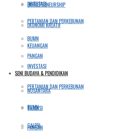
INVESTASI
ENTREPRENEURSHIP
PERTANIAN DAN PERKEBUNAN
EKONOMI KREATIF
BUMN
KEUANGAN
PANGAN
INVESTASI
SENI BUDAYA & PENDIDIKAN
PERTANIAN DAN PERKEBUNAN
NUSANTARA
BUMN
TRADISI
GALERI
PANGAN