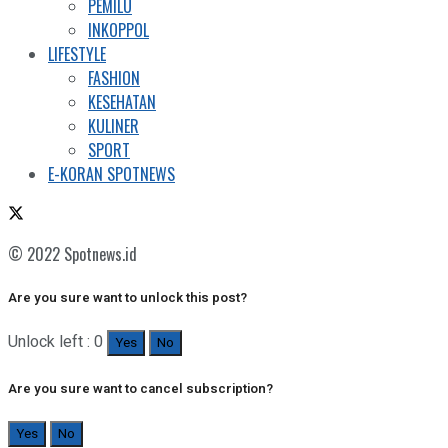
PEMILU
INKOPPOL
LIFESTYLE
FASHION
KESEHATAN
KULINER
SPORT
E-KORAN SPOTNEWS
© 2022 Spotnews.id
Are you sure want to unlock this post?
Unlock left : 0
Yes
No
Are you sure want to cancel subscription?
Yes
No