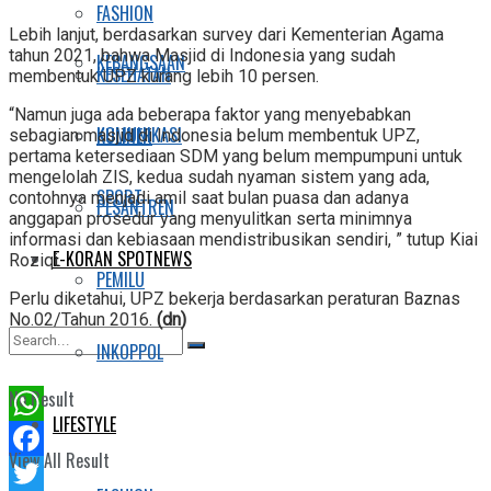
FASHION
Lebih lanjut, berdasarkan survey dari Kementerian Agama
tahun 2021, bahwa Masjid di Indonesia yang sudah
KEBANGSAAN
KESEHATAN
membentuk UPZ kurang lebih 10 persen.
“Namun juga ada beberapa faktor yang menyebabkan
KOMUNIKASI
KULINER
sebagian masjid di Indonesia belum membentuk UPZ,
pertama ketersediaan SDM yang belum mempumpuni untuk
mengelolah ZIS, kedua sudah nyaman sistem yang ada,
SPORT
contohnya menjadi amil saat bulan puasa dan adanya
PESANTREN
anggapan prosedur yang menyulitkan serta minimnya
informasi dan kebiasaan mendistribusikan sendiri, ” tutup Kiai
E-KORAN SPOTNEWS
Roziqi.
PEMILU
Perlu diketahui, UPZ bekerja berdasarkan peraturan Baznas
No.02/Tahun 2016.
(dn)
INKOPPOL
No Result
LIFESTYLE
WhatsApp
View All Result
Facebook