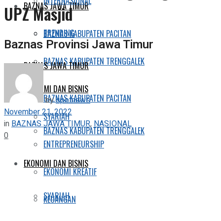
INTERNASIONAL
BAZNAS JAWA TIMUR
UPZ Masjid
TRENDING
BAZNAS KABUPATEN PACITAN
Baznas Provinsi Jawa Timur
BAZNAS KABUPATEN TRENGGALEK
BAZNAS JAWA TIMUR
EKONOMI DAN BISNIS
BAZNAS KABUPATEN PACITAN
by
spotnews
November 21, 2022
SYARIAH
in
BAZNAS JAWA TIMUR
,
NASIONAL
BAZNAS KABUPATEN TRENGGALEK
0
ENTREPRENEURSHIP
EKONOMI DAN BISNIS
EKONOMI KREATIF
SYARIAH
KEUANGAN