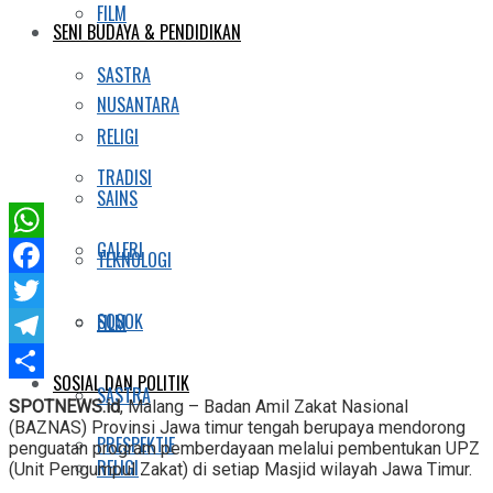
FILM
SENI BUDAYA & PENDIDIKAN
SASTRA
NUSANTARA
RELIGI
TRADISI
SAINS
GALERI
WhatsApp
TEKNOLOGI
Facebook
SOSOK
FILM
Twitter
Telegram
SOSIAL DAN POLITIK
SASTRA
Share
SPOTNEWS.id
, Malang – Badan Amil Zakat Nasional
(BAZNAS) Provinsi Jawa timur tengah berupaya mendorong
PRESPEKTIF
penguatan program pemberdayaan melalui pembentukan UPZ
RELIGI
(Unit Pengumpul Zakat) di setiap Masjid wilayah Jawa Timur.