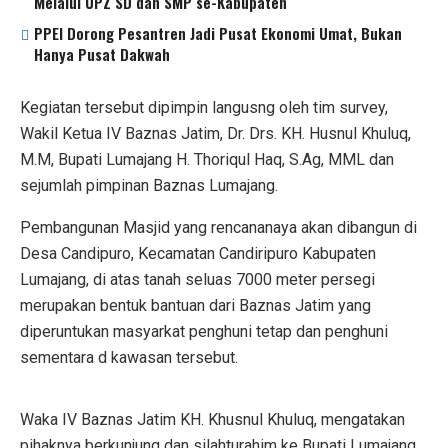
Melalui UPZ SD dan SMP se-Kabupaten
PPEI Dorong Pesantren Jadi Pusat Ekonomi Umat, Bukan
Hanya Pusat Dakwah
Kegiatan tersebut dipimpin langusng oleh tim survey,
Wakil Ketua IV Baznas Jatim, Dr. Drs. KH. Husnul Khuluq,
M.M, Bupati Lumajang H. Thoriqul Haq, S.Ag, MML dan
sejumlah pimpinan Baznas Lumajang.
Pembangunan Masjid yang rencananaya akan dibangun di
Desa Candipuro, Kecamatan Candiripuro Kabupaten
Lumajang, di atas tanah seluas 7000 meter persegi
merupakan bentuk bantuan dari Baznas Jatim yang
diperuntukan masyarkat penghuni tetap dan penghuni
sementara d kawasan tersebut.
Waka IV Baznas Jatim KH. Khusnul Khuluq, mengatakan
pihaknya berkunjung dan silahturahim ke Bupati Lumajang