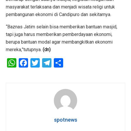
masyarakat terlaksana dan menjadi wisata religi untuk
pembangunan ekonomi di Candipuro dan sekitarnya.
“Baznas Jatim selain bisa memberikan bantuan masjid,
tapi juga harus memberikan pemberdayaan ekonomi,
berupa bantuan modal agar membangkitkan ekonomi
mereka,”tutupnya.
(dn)
W
F
T
T
S
h
a
wi
el
h
at
ce
tt
e
ar
s
b
er
gr
e
A
o
a
p
o
m
p
k
spotnews