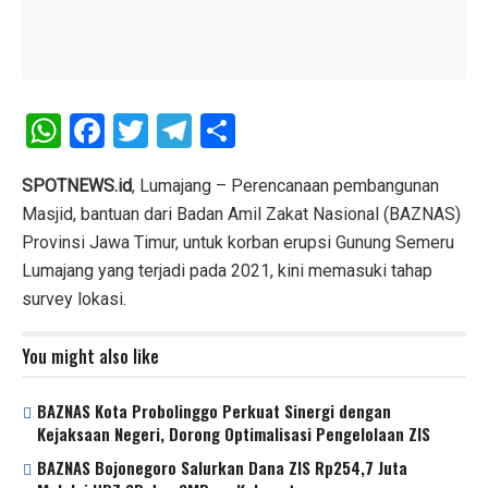
W
F
T
T
S
h
a
wi
el
h
at
ce
tt
e
ar
SPOTNEWS.id
, Lumajang – Perencanaan pembangunan
Masjid, bantuan dari Badan Amil Zakat Nasional (BAZNAS)
s
b
er
gr
e
Provinsi Jawa Timur, untuk korban erupsi Gunung Semeru
A
o
a
Lumajang yang terjadi pada 2021, kini memasuki tahap
p
o
m
survey lokasi.
p
k
You might also like
BAZNAS Kota Probolinggo Perkuat Sinergi dengan
Kejaksaan Negeri, Dorong Optimalisasi Pengelolaan ZIS
BAZNAS Bojonegoro Salurkan Dana ZIS Rp254,7 Juta