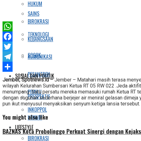
HUKUM
SAINS
BIROKRASI
TEKNOLOGI
WhatsApp
KEBANGSAAN
Facebook
SOSOK
Twitter
KOMUNIKASI
Telegram
PESANTREN
SOSIAL DAN POLITIK
Share
Jember, Spotnews.id –
Jember – Matahari masih terasa menye
wilayah Kelurahan Sumbersari Ketua RT 05 RW 022 .Jeda aktifi
PEMILU
menumpang. Satu persatu mereka memasuki rumah Ketua RT ter
PRESPEKTIF
dengan suguhan sederhana berjejer air meniral gelasan dimeja y
pun ikut menyusul menyaksikan senyum ketiga lansia tersebut.
INKOPPOL
You might also like
HUKUM
LIFESTYLE
BAZNAS Kota Probolinggo Perkuat Sinergi dengan Kejaks
BIROKRASI