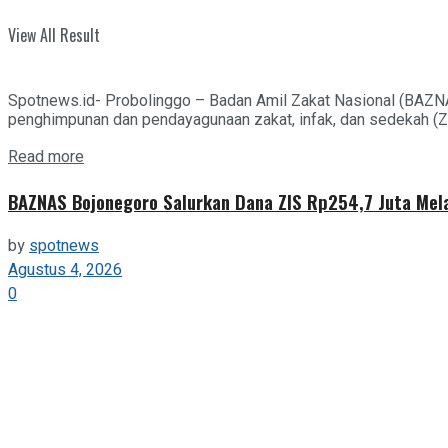
View All Result
Spotnews.id- Probolinggo – Badan Amil Zakat Nasional (BAZN
penghimpunan dan pendayagunaan zakat, infak, dan sedekah (ZIS
Details
Read more
BAZNAS Bojonegoro Salurkan Dana ZIS Rp254,7 Juta Mel
by
spotnews
Agustus 4, 2026
0