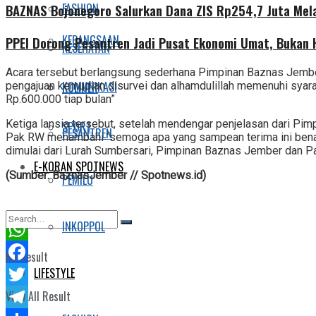
FASHION
BAZNAS Bojonegoro Salurkan Dana ZIS Rp254,7 Juta Mel
KEBANGSAAN
PPEI Dorong Pesantren Jadi Pusat Ekonomi Umat, Bukan
KESEHATAN
Acara tersebut berlangsung sederhana Pimpinan Baznas Jemb
KOMUNIKASI
pengajuan kemudian disurvei dan alhamdulillah memenuhi syar
KULINER
Rp.600.000 tiap bulan”
Ketiga lansia tersebut, setelah mendengar penjelasan dari Pi
SPORT
PESANTREN
Pak RW menambahi “semoga apa yang sampean terima ini benar
dimulai dari Lurah Sumbersari, Pimpinan Baznas Jember dan P
E-KORAN SPOTNEWS
(Sumber: BaznasJember // Spotnews.id)
PEMILU
INKOPPOL
WhatsApp
No Result
LIFESTYLE
Facebook
View All Result
Twitter