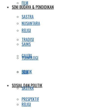
FILM
SENI BUDAYA & PENDIDIKAN
SASTRA
NUSANTARA
RELIGI
TRADISI
SAINS
GALERI
TEKNOLOGI
SOSOK
FILM
SOSIAL DAN POLITIK
SASTRA
PRESPEKTIF
RELIGI