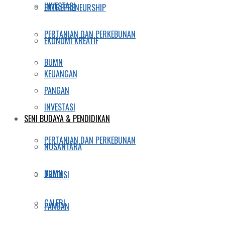
INVESTASI
ENTREPRENEURSHIP
PERTANIAN DAN PERKEBUNAN
EKONOMI KREATIF
BUMN
KEUANGAN
PANGAN
INVESTASI
SENI BUDAYA & PENDIDIKAN
PERTANIAN DAN PERKEBUNAN
NUSANTARA
BUMN
TRADISI
GALERI
PANGAN