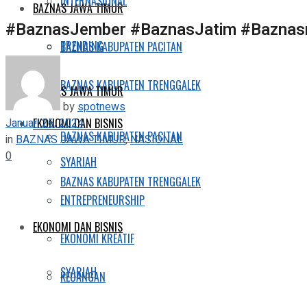
INTERNASIONAL
BAZNAS JAWA TIMUR
#BaznasJember #BaznasJatim #Baznasr
TRENDING
BAZNAS KABUPATEN PACITAN
BAZNAS KABUPATEN TRENGGALEK
BAZNAS JAWA TIMUR
by
spotnews
Januari 26, 2024
EKONOMI DAN BISNIS
BAZNAS KABUPATEN PACITAN
in
BAZNAS JAWA TIMUR
,
NASIONAL
0
SYARIAH
BAZNAS KABUPATEN TRENGGALEK
ENTREPRENEURSHIP
EKONOMI DAN BISNIS
EKONOMI KREATIF
SYARIAH
KEUANGAN