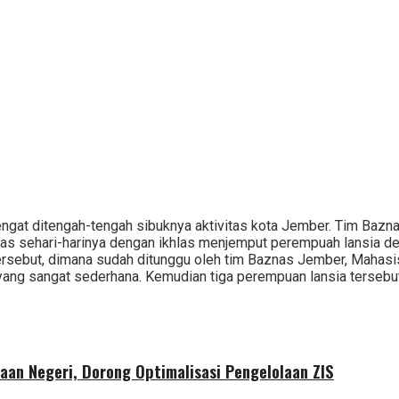
ngat ditengah-tengah sibuknya aktivitas kota Jember. Tim Ba
tas sehari-harinya dengan ikhlas menjemput perempuah lansia d
sebut, dimana sudah ditunggu oleh tim Baznas Jember, Mahasi
ang sangat sederhana. Kemudian tiga perempuan lansia tersebut d
aan Negeri, Dorong Optimalisasi Pengelolaan ZIS