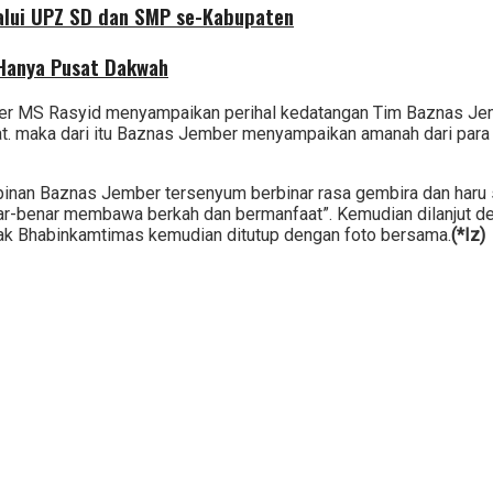
alui UPZ SD dan SMP se-Kabupaten
 Hanya Pusat Dakwah
er MS Rasyid menyampaikan perihal kedatangan Tim Baznas Jem
at. maka dari itu Baznas Jember menyampaikan amanah dari para
mpinan Baznas Jember tersenyum berbinar rasa gembira dan haru
-benar membawa berkah dan bermanfaat”. Kemudian dilanjut den
ak Bhabinkamtimas kemudian ditutup dengan foto bersama.
(*Iz)