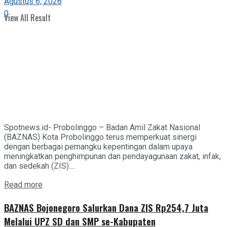
Agustus 6, 2026
0
View All Result
Spotnews.id- Probolinggo – Badan Amil Zakat Nasional
(BAZNAS) Kota Probolinggo terus memperkuat sinergi
dengan berbagai pemangku kepentingan dalam upaya
meningkatkan penghimpunan dan pendayagunaan zakat, infak,
dan sedekah (ZIS)....
Details
Read more
BAZNAS Bojonegoro Salurkan Dana ZIS Rp254,7 Juta
Melalui UPZ SD dan SMP se-Kabupaten