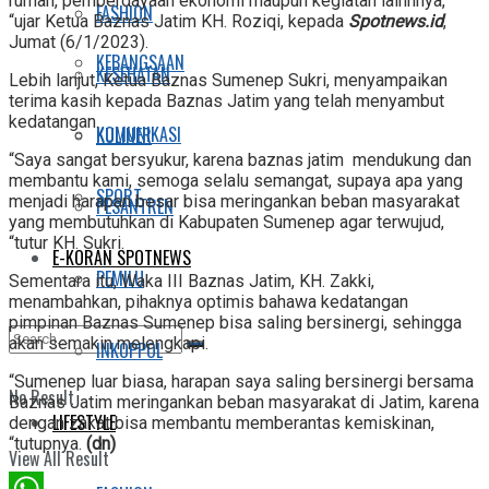
rumah, pemberdayaan ekonomi maupun kegiatan lainnnya,
FASHION
“ujar Ketua Baznas Jatim KH. Roziqi, kepada
Spotnews.id
,
Jumat (6/1/2023).
KEBANGSAAN
KESEHATAN
Lebih lanjut, Ketua Baznas Sumenep Sukri, menyampaikan
terima kasih kepada Baznas Jatim yang telah menyambut
kedatangan.
KOMUNIKASI
KULINER
“Saya sangat bersyukur, karena baznas jatim mendukung dan
membantu kami, semoga selalu semangat, supaya apa yang
SPORT
menjadi harapan besar bisa meringankan beban masyarakat
PESANTREN
yang membutuhkan di Kabupaten Sumenep agar terwujud,
“tutur KH. Sukri.
E-KORAN SPOTNEWS
PEMILU
Sementara itu, Waka III Baznas Jatim, KH. Zakki,
menambahkan, pihaknya optimis bahawa kedatangan
pimpinan Baznas Sumenep bisa saling bersinergi, sehingga
akan semakin melengkapi.
INKOPPOL
“Sumenep luar biasa, harapan saya saling bersinergi bersama
No Result
Baznas Jatim meringankan beban masyarakat di Jatim, karena
LIFESTYLE
dengan zakat bisa membantu memberantas kemiskinan,
“tutupnya.
(dn)
View All Result