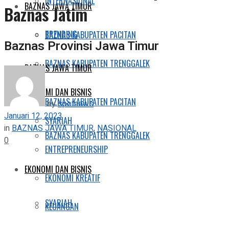
INTERNASIONAL
BAZNAS JAWA TIMUR
Baznas Jatim
TRENDING
BAZNAS KABUPATEN PACITAN
Baznas Provinsi Jawa Timur
BAZNAS KABUPATEN TRENGGALEK
BAZNAS JAWA TIMUR
EKONOMI DAN BISNIS
BAZNAS KABUPATEN PACITAN
by
spotnews
Januari 12, 2023
SYARIAH
in
BAZNAS JAWA TIMUR
,
NASIONAL
BAZNAS KABUPATEN TRENGGALEK
0
ENTREPRENEURSHIP
EKONOMI DAN BISNIS
EKONOMI KREATIF
SYARIAH
KEUANGAN