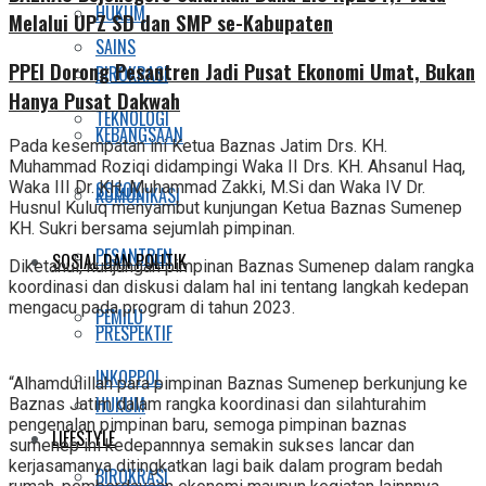
HUKUM
Melalui UPZ SD dan SMP se-Kabupaten
SAINS
PPEI Dorong Pesantren Jadi Pusat Ekonomi Umat, Bukan
BIROKRASI
Hanya Pusat Dakwah
TEKNOLOGI
KEBANGSAAN
Pada kesempatan ini Ketua Baznas Jatim Drs. KH.
Muhammad Roziqi didampingi Waka II Drs. KH. Ahsanul Haq,
SOSOK
Waka III Dr. KH. Muhammad Zakki, M.Si dan Waka IV Dr.
KOMUNIKASI
Husnul Kuluq menyambut kunjungan Ketua Baznas Sumenep
KH. Sukri bersama sejumlah pimpinan.
PESANTREN
SOSIAL DAN POLITIK
Diketahui, kunjungan pimpinan Baznas Sumenep dalam rangka
koordinasi dan diskusi dalam hal ini tentang langkah kedepan
mengacu pada program di tahun 2023.
PEMILU
PRESPEKTIF
INKOPPOL
“Alhamdulillah para pimpinan Baznas Sumenep berkunjung ke
HUKUM
Baznas Jatim dalam rangka koordinasi dan silahturahim
pengenalan pimpinan baru, semoga pimpinan baznas
LIFESTYLE
sumenep ini kedepannnya semakin sukses lancar dan
kerjasamanya ditingkatkan lagi baik dalam program bedah
BIROKRASI