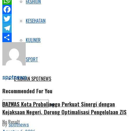
FASHION
WhatsApp
Facebook
KESEHATAN
Twitter
Telegram
KULINER
Share
SPORT
spotnews
E-KORAN SPOTNEWS
Recommended For You
BAZNAS Kota Probolinggo Perkuat Sinergi dengan
Kejaksaan Negeri, Dorong Optimalisasi Pengelolaan ZIS
No Result
by
spotnews