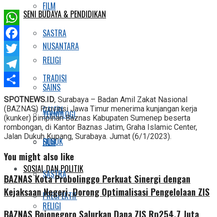
FILM
SENI BUDAYA & PENDIDIKAN
WhatsApp
SASTRA
NUSANTARA
Facebook
RELIGI
Twitter
TRADISI
Telegram
SAINS
Share
SPOTNEWS.ID
, Surabaya – Badan Amil Zakat Nasional
(BAZNAS) Provinsi Jawa Timur menerima kunjangan kerja
GALERI
TEKNOLOGI
(kunker) pimpinan Baznas Kabupaten Sumenep beserta
rombongan, di Kantor Baznas Jatim, Graha Islamic Center,
Jalan Dukuh Kupang, Surabaya. Jumat (6/1/2023).
SOSOK
FILM
You might also like
SOSIAL DAN POLITIK
SASTRA
BAZNAS Kota Probolinggo Perkuat Sinergi dengan
Kejaksaan Negeri, Dorong Optimalisasi Pengelolaan ZIS
PRESPEKTIF
RELIGI
BAZNAS Bojonegoro Salurkan Dana ZIS Rp254,7 Juta