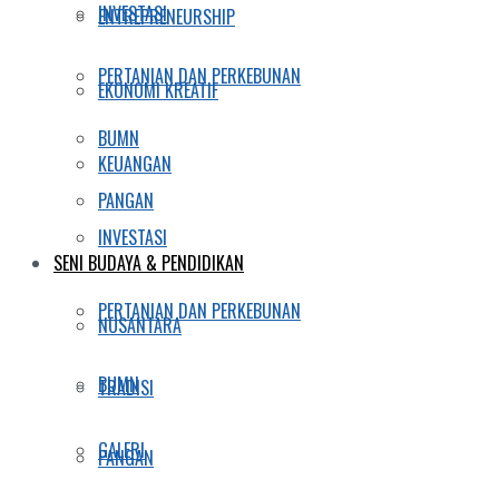
INVESTASI
ENTREPRENEURSHIP
PERTANIAN DAN PERKEBUNAN
EKONOMI KREATIF
BUMN
KEUANGAN
PANGAN
INVESTASI
SENI BUDAYA & PENDIDIKAN
PERTANIAN DAN PERKEBUNAN
NUSANTARA
BUMN
TRADISI
GALERI
PANGAN