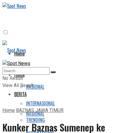
Home
BERITA
Home
No Result
View All Result
NASIONAL
BERITA
INTERNASIONAL
Home
BAZNAS JAWA TIMUR
NASIONAL
TRENDING
Kunker Baznas Sumenep ke