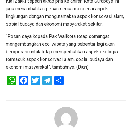
Kiai Zakki sapaan akrab pria kelahiran Kota Surabaya ini
juga menambahkan pesan serius mengenai aspek
lingkungan dengan mengutamakan aspek konsevasi alam,
sosial budaya dan ekonomi masyarakat sekitar.
“Pesan saya kepada Pak Walikota tetap semangat
mengembangkan eco-wisata yang sebentar lagi akan
beroperasi untuk tetap memperhatikan aspek ekologis,
termasuk aspek konservasi alam, sosial budaya dan
ekonomi masyarakat”, tambahnya.
(Dian)
W
F
T
T
S
h
a
wi
el
h
at
ce
tt
e
ar
s
b
er
gr
e
A
o
a
p
o
m