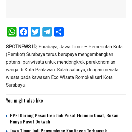
W
F
T
T
S
h
a
wi
el
h
at
ce
tt
e
ar
SPOTNEWS.ID
, Surabaya, Jawa Timur – Pemerintah Kota
(Pemkot) Surabaya terus berupaya mengembangkan
s
b
er
gr
e
potensi pariwisata untuk mendongkrak perekonomian
A
o
a
warga di Kota Pahlawan. Salah satunya, dengan menata
p
o
m
wisata pada kawasan Eco Wisata Romokalisari Kota
p
k
Surabaya.
You might also like
PPEI Dorong Pesantren Jadi Pusat Ekonomi Umat, Bukan
Hanya Pusat Dakwah
Jawa Timur Jadi Penyumbang Kontingen Terbanyak