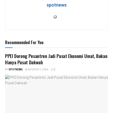
p
k
spotnews
Recommended For You
PPEI Dorong Pesantren Jadi Pusat Ekonomi Umat, Bukan
Hanya Pusat Dakwah
BY
SPOTNEWS
AGUSTUS 1, 2026
0