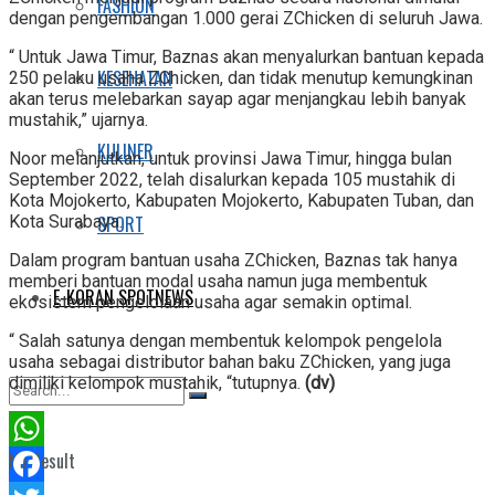
FASHION
dengan pengembangan 1.000 gerai ZChicken di seluruh Jawa.
“ Untuk Jawa Timur, Baznas akan menyalurkan bantuan kepada
KESEHATAN
250 pelaku usaha ZChicken, dan tidak menutup kemungkinan
akan terus melebarkan sayap agar menjangkau lebih banyak
mustahik,” ujarnya.
KULINER
Noor melanjutkan, untuk provinsi Jawa Timur, hingga bulan
September 2022, telah disalurkan kepada 105 mustahik di
Kota Mojokerto, Kabupaten Mojokerto, Kabupaten Tuban, dan
SPORT
Kota Surabaya.
Dalam program bantuan usaha ZChicken, Baznas tak hanya
memberi bantuan modal usaha namun juga membentuk
E-KORAN SPOTNEWS
ekosistem pengelolaan usaha agar semakin optimal.
“ Salah satunya dengan membentuk kelompok pengelola
usaha sebagai distributor bahan baku ZChicken, yang juga
dimiliki kelompok mustahik, “tutupnya.
(dv)
No Result
WhatsApp