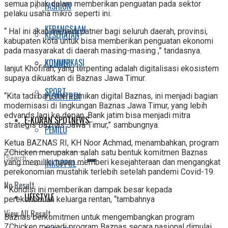
semua pihak dalam memberikan penguatan pada sektor
FASHION
pelaku usaha mikro seperti ini.
KEBANGSAAN
“ Hal ini akan menjadi patner bagi seluruh daerah, provinsi,
KESEHATAN
kabupaten kota untuk bisa memberikan penguatan ekonomi
pada masyarakat di daerah masing-masing ,” tandasnya.
KOMUNIKASI
KULINER
lanjut Khofifah, yang terpenting adalah digitalisasi ekosistem
supaya dikuatkan di Baznas Jawa Timur.
SPORT
PESANTREN
“Kita tadi baru meresmikan digital Baznas, ini menjadi bagian
modernisasi di lingkungan Baznas Jawa Timur, yang lebih
edvands lagi ke depan. Bank jatim bisa menjadi mitra
E-KORAN SPOTNEWS
strategis Baznas Jawa Timur,” sambungnya.
PEMILU
Ketua BAZNAS RI, KH Noor Achmad, menambahkan, program
ZChicken merupakan salah satu bentuk komitmen Baznas
INKOPPOL
yang memiliki tujuan memberi kesejahteraan dan mengangkat
perekonomian mustahik terlebih setelah pandemi Covid-19.
No Result
“ Kondisi ini memberikan dampak besar kepada
LIFESTYLE
perekonomian keluarga rentan, “tambahnya
View All Result
Baznas berkomitmen untuk mengembangkan program
ZChicken menjadi program Baznas secara nasional dimulai