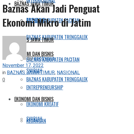
INTERNASIONAL
BAZNAS JAWA TIMUR
Baznas Akan Jadi Penguat
Ekonomi Mikro di Jatim
TRENDING
BAZNAS KABUPATEN PACITAN
BAZNAS KABUPATEN TRENGGALEK
BAZNAS JAWA TIMUR
EKONOMI DAN BISNIS
by
spotnews
BAZNAS KABUPATEN PACITAN
November 17, 2022
SYARIAH
in
BAZNAS JAWA TIMUR
,
NASIONAL
BAZNAS KABUPATEN TRENGGALEK
0
ENTREPRENEURSHIP
EKONOMI DAN BISNIS
EKONOMI KREATIF
SYARIAH
KEUANGAN