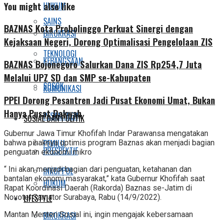
You might also like
HUKUM
SAINS
BAZNAS Kota Probolinggo Perkuat Sinergi dengan
BIROKRASI
Kejaksaan Negeri, Dorong Optimalisasi Pengelolaan ZIS
TEKNOLOGI
KEBANGSAAN
BAZNAS Bojonegoro Salurkan Dana ZIS Rp254,7 Juta
Melalui UPZ SD dan SMP se-Kabupaten
SOSOK
KOMUNIKASI
PPEI Dorong Pesantren Jadi Pusat Ekonomi Umat, Bukan
Hanya Pusat Dakwah
PESANTREN
SOSIAL DAN POLITIK
Gubernur Jawa Timur Khofifah Indar Parawansa mengatakan
PEMILU
bahwa pihaknya optimis program Baznas akan menjadi bagian
PRESPEKTIF
penguatan ekonomi mikro
“ Ini akan menjadi bagian dari penguatan, ketahanan dan
INKOPPOL
bantalan ekonomi masyarakat,” kata Gubernur Khofifah saat
HUKUM
Rapat Koordinasi Daerah (Rakorda) Baznas se-Jatim di
LIFESTYLE
Novotel Samator Surabaya, Rabu (14/9/2022).
BIROKRASI
Mantan Menteri Sosial ini, ingin mengajak kebersamaan