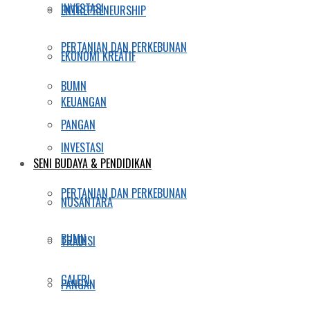
INVESTASI
ENTREPRENEURSHIP
PERTANIAN DAN PERKEBUNAN
EKONOMI KREATIF
BUMN
KEUANGAN
PANGAN
INVESTASI
SENI BUDAYA & PENDIDIKAN
PERTANIAN DAN PERKEBUNAN
NUSANTARA
BUMN
TRADISI
GALERI
PANGAN