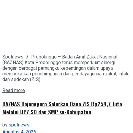
Spotnews.id- Probolinggo – Badan Amil Zakat Nasional
(BAZNAS) Kota Probolinggo terus memperkuat sinergi
dengan berbagai pemangku kepentingan dalam upaya
meningkatkan penghimpunan dan pendayagunaan zakat, infak,
dan sedekah (ZIS)....
Details
Read more
BAZNAS Bojonegoro Salurkan Dana ZIS Rp254,7 Juta
Melalui UPZ SD dan SMP se-Kabupaten
by
spotnews
Agustus 4, 2026