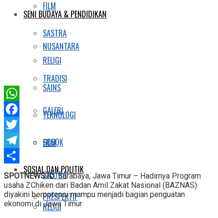
FILM
SENI BUDAYA & PENDIDIKAN
SASTRA
NUSANTARA
RELIGI
TRADISI
SAINS
WhatsApp
GALERI
TEKNOLOGI
Facebook
Twitter
SOSOK
FILM
Telegram
SOSIAL DAN POLITIK
Share
SASTRA
SPOTNEWS.ID
, Surabaya, Jawa Timur – Hadirnya Program
usaha ZChiken dari Badan Amil Zakat Nasional (BAZNAS)
diyakini berpotensi mampu menjadi bagian penguatan
PRESPEKTIF
ekonomi di Jawa Timur
RELIGI