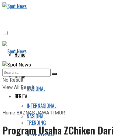
Home
BERITA
Home
No Result
View All Result
NASIONAL
BERITA
INTERNASIONAL
Home
BAZNAS JAWA TIMUR
NASIONAL
TRENDING
Program Usaha ZChiken Dari