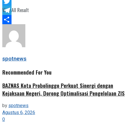
Facebook
View All Result
Twitter
Telegram
Share
spotnews
Recommended For You
BAZNAS Kota Probolinggo Perkuat Sinergi dengan
Kejaksaan Negeri, Dorong Optimalisasi Pengelolaan ZIS
by
spotnews
Agustus 6, 2026
0