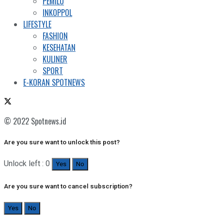
PEMILU
INKOPPOL
LIFESTYLE
FASHION
KESEHATAN
KULINER
SPORT
E-KORAN SPOTNEWS
© 2022 Spotnews.id
Are you sure want to unlock this post?
Unlock left : 0
Yes
No
Are you sure want to cancel subscription?
Yes
No