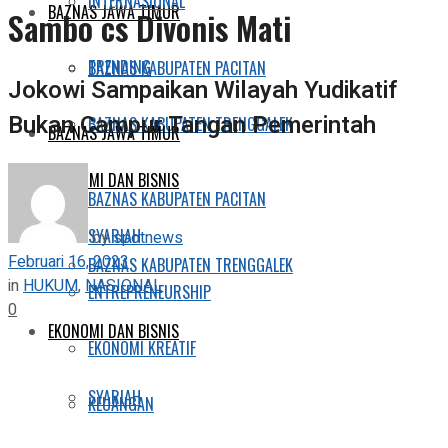
INTERNASIONAL
BAZNAS JAWA TIMUR
Sambo cs Divonis Mati
TRENDING
BAZNAS KABUPATEN PACITAN
Jokowi Sampaikan Wilayah Yudikatif
Bukan Campur Tangan Pemerintah
BAZNAS KABUPATEN TRENGGALEK
BAZNAS JAWA TIMUR
EKONOMI DAN BISNIS
BAZNAS KABUPATEN PACITAN
SYARIAH
by
spotnews
Februari 16, 2023
BAZNAS KABUPATEN TRENGGALEK
in
HUKUM
,
NASIONAL
ENTREPRENEURSHIP
0
EKONOMI DAN BISNIS
EKONOMI KREATIF
SYARIAH
KEUANGAN