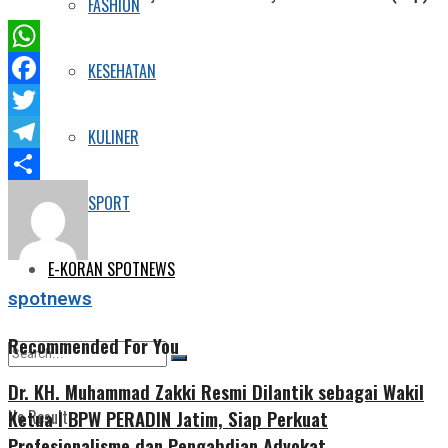
FASHION
WhatsApp
KESEHATAN
Facebook
Twitter
KULINER
Telegram
Share
SPORT
E-KORAN SPOTNEWS
spotnews
Recommended For You
Dr. KH. Muhammad Zakki Resmi Dilantik sebagai Wakil
Ketua I BPW PERADIN Jatim, Siap Perkuat
No Result
Profesionalisme dan Pengabdian Advokat