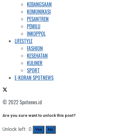
KEBANGSAAN
KOMUNIKASI
PESANTREN
PEMILU
INKOPPOL
LIFESTYLE
FASHION
KESEHATAN
KULINER
SPORT
E-KORAN SPOTNEWS
© 2022 Spotnews.id
Are you sure want to unlock this post?
Unlock left : 0
Yes
No