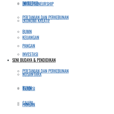
INVESTASI
ENTREPRENEURSHIP
PERTANIAN DAN PERKEBUNAN
EKONOMI KREATIF
BUMN
KEUANGAN
PANGAN
INVESTASI
SENI BUDAYA & PENDIDIKAN
PERTANIAN DAN PERKEBUNAN
NUSANTARA
BUMN
TRADISI
GALERI
PANGAN