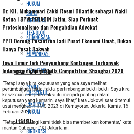
HUKUM
Dr. KH. Muhammad Zakki Resmi Dilantik sebagai Wakil
SAINS
Ketua I BPW PERADIN Jatim, Siap Perkuat
BIROKRASI
Profesionalisme dan Pengabdian Advokat
TEKNOLOGI
KEBANGSAAN
PPEI Dorong Pesantren Jadi Pusat Ekonomi Umat, Bukan
Hanya Pusat Dakwah
SOSOK
KOMUNIKASI
Jawa Timur Jadi Penyumbang Kontingen Terbanyak
Indonesia di WorldSkills Competition Shanghai 2026
PESANTREN
SOSIAL DAN POLITIK
“Tetapi saya kira keputusan yang ada saya melihat
PEMILU
pertimbangan fakta-fakta, pertimbangan bukti-bukti. Saya kira
PRESPEKTIF
kesaksian dari para saksi itu menjadi penting dalam
keputusan yang kemarin, saya lihat,” kata Jokowi saat ditemui
INKOPPOL
usai menghadiri IIMS 2023 di Kemayoran, Jakarta, Kamis, 16
HUKUM
Februari 2023.
LIFESTYLE
“Tetapi sekali lagi kami tidak bisa memberikan komentar,” kata
mantan Gubernur DKI Jakarta ini.
BIROKRASI