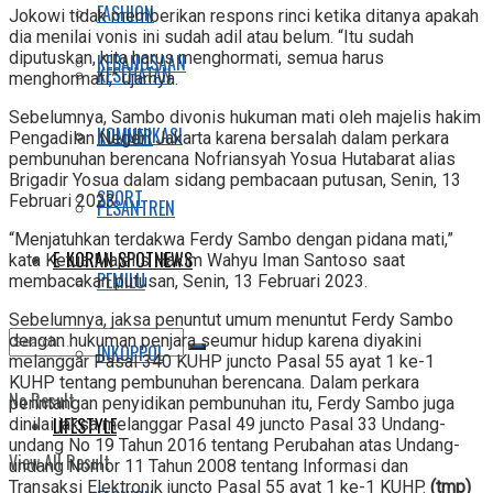
FASHION
Jokowi tidak memberikan respons rinci ketika ditanya apakah
dia menilai vonis ini sudah adil atau belum. “Itu sudah
diputuskan, kita harus menghormati, semua harus
KEBANGSAAN
KESEHATAN
menghormati,” ujarnya.
Sebelumnya, Sambo divonis hukuman mati oleh majelis hakim
KOMUNIKASI
KULINER
Pengadilan Negeri Jakarta karena bersalah dalam perkara
pembunuhan berencana Nofriansyah Yosua Hutabarat alias
Brigadir Yosua dalam sidang pembacaan putusan, Senin, 13
SPORT
Februari 2023.
PESANTREN
“Menjatuhkan terdakwa Ferdy Sambo dengan pidana mati,”
E-KORAN SPOTNEWS
kata Ketua Majelis Hakim Wahyu Iman Santoso saat
PEMILU
membacakan putusan, Senin, 13 Februari 2023.
Sebelumnya, jaksa penuntut umum menuntut Ferdy Sambo
dengan hukuman penjara seumur hidup karena diyakini
INKOPPOL
melanggar Pasal 340 KUHP juncto Pasal 55 ayat 1 ke-1
KUHP tentang pembunuhan berencana. Dalam perkara
No Result
perintangan penyidikan pembunuhan itu, Ferdy Sambo juga
LIFESTYLE
dinilai jaksa melanggar Pasal 49 juncto Pasal 33 Undang-
undang No 19 Tahun 2016 tentang Perubahan atas Undang-
View All Result
undang Nomor 11 Tahun 2008 tentang Informasi dan
Transaksi Elektronik juncto Pasal 55 ayat 1 ke-1 KUHP.
(tmp)