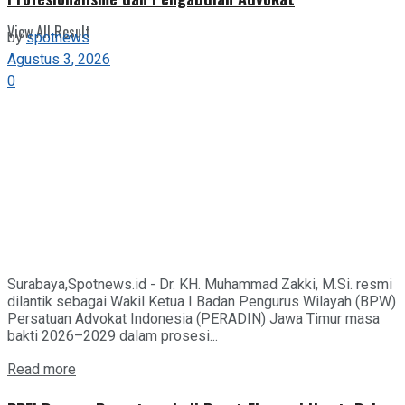
View All Result
by
spotnews
Agustus 3, 2026
0
Surabaya,Spotnews.id - Dr. KH. Muhammad Zakki, M.Si. resmi
dilantik sebagai Wakil Ketua I Badan Pengurus Wilayah (BPW)
Persatuan Advokat Indonesia (PERADIN) Jawa Timur masa
bakti 2026–2029 dalam prosesi...
Details
Read more