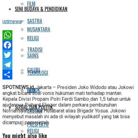
FILM
SENI BUDAYA & PENDIDIKAN
SASTRA
istimewa
NUSANTARA
RELIGI
WhatsApp
TRADISI
Facebook
SAINS
Twitter
GALERI
TEKNOLOGI
Telegram
Share
SPOTNEWS.id,
Jakarta – Presiden Joko Widodo atau Jokowi
SOSOK
FILM
angkat bicara soal vonis hukuman mati terhadap mantan
Kepala Divisi Propam Polri Ferdi Sambo
dan 1,5 tahun untuk
ajudannya Richard Eliezer dalam perkara pembunuhan
SOSIAL DAN POLITIK
SASTRA
Nofriansyah Yosua Hutabarat alias Brigadir Yosua. Jokowi
menyebut masalah ini ada di wilayah yudikatif yang tak bisa
dicampuri pemerintah.
PRESPEKTIF
RELIGI
You might also like