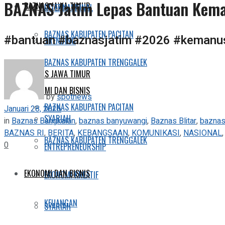
BAZNAS Jatim Lepas Bantuan Keman
BAZNAS JAWA TIMUR
INTERNASIONAL
BAZNAS KABUPATEN PACITAN
#bantuan #baznasjatim #2026 #kemanu
TRENDING
BAZNAS KABUPATEN TRENGGALEK
BAZNAS JAWA TIMUR
EKONOMI DAN BISNIS
by
spotnews
BAZNAS KABUPATEN PACITAN
Januari 28, 2026
SYARIAH
in
Baznas Bangkalan
,
baznas banyuwangi
,
Baznas Blitar
,
baznas
BAZNAS RI
,
BERITA
,
KEBANGSAAN
,
KOMUNIKASI
,
NASIONAL
BAZNAS KABUPATEN TRENGGALEK
0
ENTREPRENEURSHIP
EKONOMI DAN BISNIS
EKONOMI KREATIF
KEUANGAN
SYARIAH