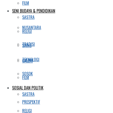
FILM
SENI BUDAYA & PENDIDIKAN
SASTRA
NUSANTARA
RELIGI
TRADISI
SAINS
TEKNOLOGI
GALERI
SOSOK
FILM
SOSIAL DAN POLITIK
SASTRA
PRESPEKTIF
RELIGI