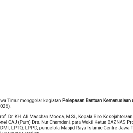
awa Timur menggelar kegiatan
Pelepasan Bantuan Kemanusiaan u
026).
rof. Dr. KH. Ali Maschan Moesa, M.Si., Kepala Biro Kesejahteraa
l CAJ (Purn) Drs. Nur Chamdani, para Wakil Ketua BAZNAS Prov
 DMI, LPTQ, LPPD, pengelola Masjid Raya Islamic Centre Jawa