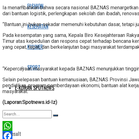
FASHION
Ia menambahkan bahwa secara nasional BAZNAS menargetkan 
dari bantuan logistik, perlengkapan sekolah dan ibadah, renov
“Bantuan ini bukan sekadar memenuhi kebutuhan dasar, tetapi j
KESEHATAN
Pada kesempatan yang sama, Kepala Biro Kesejahteraan Rakya
Timur atas kepedulian dan respons cepat terhadap bencana ke
KULINER
yang cepat, tepat, dan berkelanjutan bagi masyarakat terdampa
SPORT
“Kepercayaan masyarakat kepada BAZNAS menunjukkan tingginya
Selain pelepasan bantuan kemanusiaan, BAZNAS Provinsi Jawa 
pendidikan, program pemberdayaan ekonomi, bantuan alat kerja
E-KORAN SPOTNEWS
masyarakat.
(Laporan:Spotnews.id-Iz)
No Result
WhatsApp