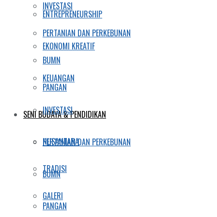
INVESTASI
ENTREPRENEURSHIP
PERTANIAN DAN PERKEBUNAN
EKONOMI KREATIF
BUMN
KEUANGAN
PANGAN
INVESTASI
SENI BUDAYA & PENDIDIKAN
NUSANTARA
PERTANIAN DAN PERKEBUNAN
TRADISI
BUMN
GALERI
PANGAN