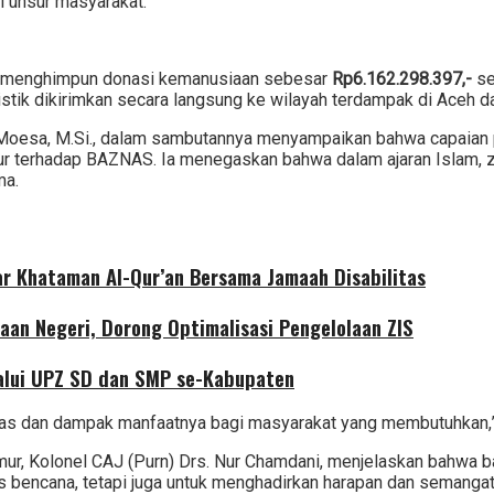
i unsur masyarakat.
l menghimpun donasi kemanusiaan sebesar
Rp6.162.298.397,-
se
istik dikirimkan secara langsung ke wilayah terdampak di Aceh
n Moesa, M.Si., dalam sambutannya menyampaikan bahwa capaian
r terhadap BAZNAS. Ia menegaskan bahwa dalam ajaran Islam, zaka
ma.
r Khataman Al-Qur’an Bersama Jamaah Disabilitas
aan Negeri, Dorong Optimalisasi Pengelolaan ZIS
alui UPZ SD dan SMP se-Kabupaten
tas dan dampak manfaatnya bagi masyarakat yang membutuhkan,” 
r, Kolonel CAJ (Purn) Drs. Nur Chamdani, menjelaskan bahwa b
s bencana, tetapi juga untuk menghadirkan harapan dan semangat