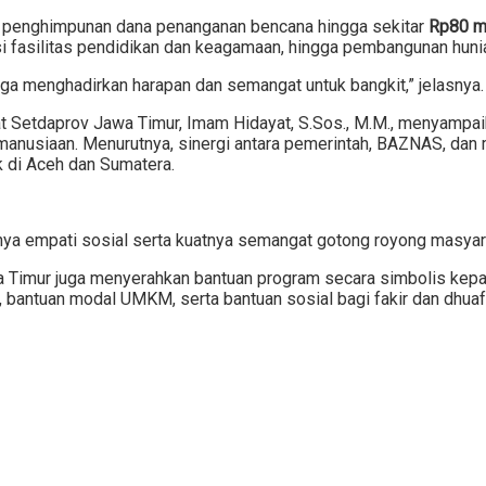
penghimpunan dana penanganan bencana hingga sekitar
Rp80 mi
asi fasilitas pendidikan dan keagamaan, hingga pembangunan huni
uga menghadirkan harapan dan semangat untuk bangkit,” jelasnya.
t Setdaprov Jawa Timur, Imam Hidayat, S.Sos., M.M., menyampa
manusiaan. Menurutnya, sinergi antara pemerintah, BAZNAS, dan
k di Aceh dan Sumatera.
 empati sosial serta kuatnya semangat gotong royong masyarak
Timur juga menyerahkan bantuan program secara simbolis kepad
, bantuan modal UMKM, serta bantuan sosial bagi fakir dan dhuaf