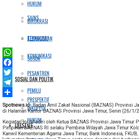
HUKUM
SAINS
BIROKRASI
TEKNOLOGI
KEBANGSAAN
KOMUNIKASI
SOSOK
WhatsApp
Facebook
PESANTREN
SOSIAL DAN POLITIK
Twitter
PEMILU
Telegram
PRESPEKTIF
Share
Spotnews.id-
Badan Amil Zakat Nasional (BAZNAS) Provinsi J
INKOPPOL
di Halaman Kantor BAZNAS Provinsi Jawa Timur, Senin (26/1/2
HUKUM
Kegiatan ini dihadiri oleh Ketua BAZNAS Provinsi Jawa Timur P
LIFESTYLE
Pimpinan BAZNAS RI selaku Pembina Wilayah Jawa Timur Kolone
Kanwil Kementerian Agama Jawa Timur, Bank Indonesia, FKUB,