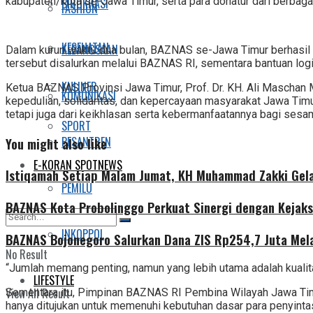
kabupaten/kota se-Jawa Timur, serta para donatur dari berbaga
BIROKRASI
FASHION
KESEHATAN
KEBANGSAAN
Dalam kurun waktu dua bulan, BAZNAS se-Jawa Timur berhasi
tersebut disalurkan melalui BAZNAS RI, sementara bantuan log
KULINER
Ketua BAZNAS Provinsi Jawa Timur, Prof. Dr. KH. Ali Mascha
KOMUNIKASI
kepedulian, solidaritas, dan kepercayaan masyarakat Jawa Timu
tetapi juga dari keikhlasan serta kebermanfaatannya bagi sesa
SPORT
PESANTREN
You might also like
E-KORAN SPOTNEWS
Istiqamah Setiap Malam Jumat, KH Muhammad Zakki Gela
PEMILU
BAZNAS Kota Probolinggo Perkuat Sinergi dengan Kejaks
INKOPPOL
BAZNAS Bojonegoro Salurkan Dana ZIS Rp254,7 Juta Mel
No Result
“Jumlah memang penting, namun yang lebih utama adalah kuali
LIFESTYLE
View All Result
Sementara itu, Pimpinan BAZNAS RI Pembina Wilayah Jawa Timu
hanya ditujukan untuk memenuhi kebutuhan dasar para penyinta