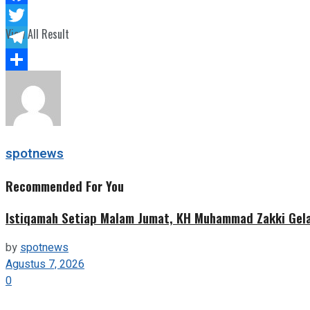
Facebook
View All Result
Twitter
Telegram
Share
spotnews
Recommended For You
Istiqamah Setiap Malam Jumat, KH Muhammad Zakki Gela
by
spotnews
Agustus 7, 2026
0