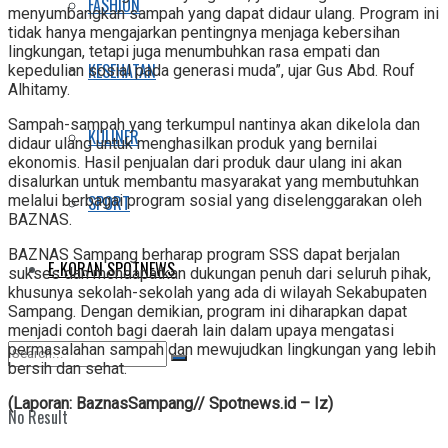
FASHION
menyumbangkan sampah yang dapat didaur ulang. Program ini
tidak hanya mengajarkan pentingnya menjaga kebersihan
lingkungan, tetapi juga menumbuhkan rasa empati dan
KESEHATAN
kepedulian sosial pada generasi muda”, ujar Gus Abd. Rouf
Alhitamy.
Sampah-sampah yang terkumpul nantinya akan dikelola dan
KULINER
didaur ulang untuk menghasilkan produk yang bernilai
ekonomis. Hasil penjualan dari produk daur ulang ini akan
disalurkan untuk membantu masyarakat yang membutuhkan
SPORT
melalui berbagai program sosial yang diselenggarakan oleh
BAZNAS.
BAZNAS Sampang berharap program SSS dapat berjalan
E-KORAN SPOTNEWS
sukses dan mendapatkan dukungan penuh dari seluruh pihak,
khusunya sekolah-sekolah yang ada di wilayah Sekabupaten
Sampang. Dengan demikian, program ini diharapkan dapat
menjadi contoh bagi daerah lain dalam upaya mengatasi
permasalahan sampah dan mewujudkan lingkungan yang lebih
bersih dan sehat.
(Laporan: BaznasSampang// Spotnews.id – Iz)
No Result