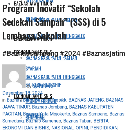
INTERNASIONAL
BAZNAS JAWA TIMUR
Program Inovatif “Sekolah
Sedekah Sampah” (SSS) di 5
TRENDING
BAZNAS KABUPATEN PACITAN
Lembaga Sekolah
BAZNAS KABUPATEN TRENGGALEK
BAZNAS JAWA TIMUR
#Baznassampang #2024 #Baznasjatim
EKONOMI DAN BISNIS
BAZNAS KABUPATEN PACITAN
SYARIAH
BAZNAS KABUPATEN TRENGGALEK
ENTREPRENEURSHIP
by
spotnews
Desember 18, 2024
EKONOMI DAN BISNIS
in
Baznas Blitar
,
Baznas Gresikk
,
BAZNAS JATENG
,
BAZNAS
EKONOMI KREATIF
JAWA TIMUR
,
Baznas Jombang
,
BAZNAS KABUPATEN
PACITAN
,
Baznas Kota Mojokerto
,
Baznas Sampang
,
Baznas
SYARIAH
KEUANGAN
Sumedang
,
Baznas Sumenep
,
Baznas Tuban
,
BERITA
,
EKONOMI DAN BISNIS
,
NASIONAL
,
OPINI
,
PENDIDIKAN
,