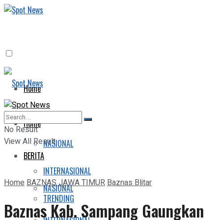
Home
BERITA
Home
No Result
View All Result
NASIONAL
BERITA
INTERNASIONAL
Home
BAZNAS JAWA TIMUR
Baznas Blitar
NASIONAL
TRENDING
Baznas Kab. Sampang Gaungkan