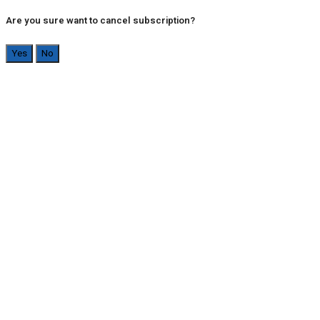
Are you sure want to cancel subscription?
Yes
No