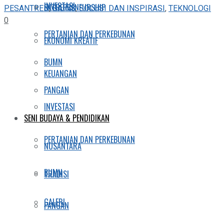
INVESTASI
ENTREPRENEURSHIP
PESANTREN
,
SAINS
,
SOLUSI DAN INSPIRASI
,
TEKNOLOGI
0
PERTANIAN DAN PERKEBUNAN
EKONOMI KREATIF
BUMN
KEUANGAN
PANGAN
INVESTASI
SENI BUDAYA & PENDIDIKAN
PERTANIAN DAN PERKEBUNAN
NUSANTARA
BUMN
TRADISI
GALERI
PANGAN