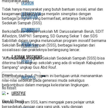
masyarakat luas.
FASHION
Tidak hanya masyarakat yang butuh bantuan sosial, amal dan
KEBANGSAAN
keagamaan, pihaknya juga menjalin sinergitas dengan
KESEHATAN
berbagai program yang bermanfaat, antaranya Sekolah
Sedekah Sampah (SSS).
KOMUNIKASI
KULINER
Berkolaborasi dengan sekolah MI Darussalamah Beruh, SDIT
Alfaidzin, SMPN1 Sampang, SD Gunung Sekar 1 dan SDS
Sabilillah dalam rangka meluncurkan program inovatif bernama
SPORT
PESANTREN
Sekolah Sedekah Sampah (SSS), berbagai kegiatan dari
sosialisasi dan prakteknya berlangsung lancar.
E-KORAN SPOTNEWS
“Alhamdulillah, Program Sekolah Sedekah Sampah (SSS) bisa
PEMILU
diterima oleh segnap sekolah yang ada di wilayah Kabupaten
Sampang” ungkap Gus Abd Rouf.
Ditambahakn Rouf, Program ini bertujuan untuk menanamkan
INKOPPOL
nilai-nilai sedekah pada generasi muda sekaligus
berkontribusi dalam menjaga kelestarian lingkungan.
No Result
LIFESTYLE
View All Result
Melalui Program SSS, kami mengajak para pelajar untuk
bersedekah dengan cara yang unik, yaitu dengan