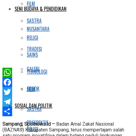
FILM
SENI BUDAYA & PENDIDIKAN
SASTRA
NUSANTARA
RELIGI
TRADISI
SAINS
GALERI
TEKNOLOGI
WhatsApp
SOSOK
FILM
Facebook
Twitter
SOSIAL DAN POLITIK
SASTRA
Telegram
Share
PRESPEKTIF
Sampang, Spotnews.id –
Badan Amal Zakat Nasional
RELIGI
(BAZNAS) Kabupaten Sampang, terus mempertajam salah
satu program inovatifnya dalam bidang peduli lingkungan.