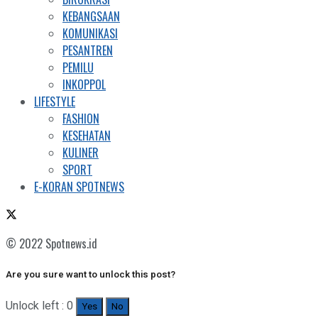
KEBANGSAAN
KOMUNIKASI
PESANTREN
PEMILU
INKOPPOL
LIFESTYLE
FASHION
KESEHATAN
KULINER
SPORT
E-KORAN SPOTNEWS
© 2022 Spotnews.id
Are you sure want to unlock this post?
Unlock left : 0
Yes
No