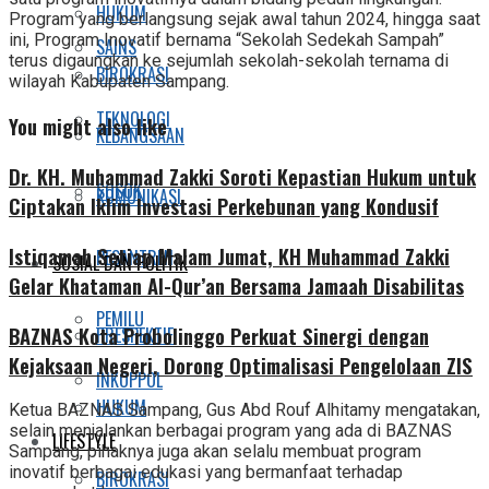
HUKUM
Program yang berlangsung sejak awal tahun 2024, hingga saat
ini, Program Inovatif bernama “Sekolah Sedekah Sampah”
SAINS
terus digaungkan ke sejumlah sekolah-sekolah ternama di
BIROKRASI
wilayah Kabupaten Sampang.
TEKNOLOGI
You might also like
KEBANGSAAN
Dr. KH. Muhammad Zakki Soroti Kepastian Hukum untuk
SOSOK
KOMUNIKASI
Ciptakan Iklim Investasi Perkebunan yang Kondusif
Istiqamah Setiap Malam Jumat, KH Muhammad Zakki
PESANTREN
SOSIAL DAN POLITIK
Gelar Khataman Al-Qur’an Bersama Jamaah Disabilitas
PEMILU
BAZNAS Kota Probolinggo Perkuat Sinergi dengan
PRESPEKTIF
Kejaksaan Negeri, Dorong Optimalisasi Pengelolaan ZIS
INKOPPOL
HUKUM
Ketua BAZNAS Sampang, Gus Abd Rouf Alhitamy mengatakan,
selain menjalankan berbagai program yang ada di BAZNAS
LIFESTYLE
Sampang, pihaknya juga akan selalu membuat program
inovatif berbagai edukasi yang bermanfaat terhadap
BIROKRASI