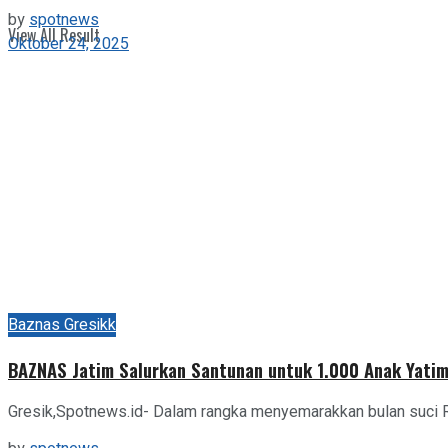
by
spotnews
View All Result
Oktober 24, 2025
Baznas Gresikk
BAZNAS Jatim Salurkan Santunan untuk 1.000 Anak Yatim
Gresik,Spotnews.id- Dalam rangka menyemarakkan bulan suci 