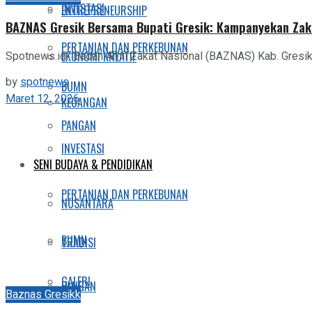
INVESTASI
ENTREPRENEURSHIP
BAZNAS Gresik Bersama Bupati Gresik: Kampanyekan Zak
PERTANIAN DAN PERKEBUNAN
EKONOMI KREATIF
Spotnews.id- Badan Amil Zakat Nasional (BAZNAS) Kab. Gresik
by
spotnews
BUMN
Maret 12, 2026
KEUANGAN
PANGAN
INVESTASI
SENI BUDAYA & PENDIDIKAN
PERTANIAN DAN PERKEBUNAN
NUSANTARA
BUMN
TRADISI
GALERI
PANGAN
Baznas Gresikk