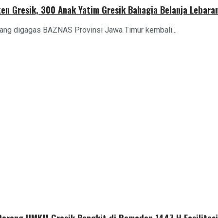
en Gresik, 300 Anak Yatim Gresik Bahagia Belanja Lebar
yang digagas BAZNAS Provinsi Jawa Timur kembali...
Dorong UMKM Gresik Bangkit di Ramadan 1447 H,Fasilitas