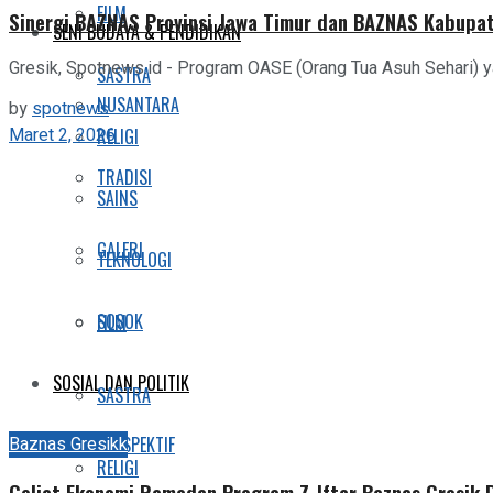
FILM
Sinergi BAZNAS Provinsi Jawa Timur dan BAZNAS Kabupat
SENI BUDAYA & PENDIDIKAN
Gresik, Spotnews.id - Program OASE (Orang Tua Asuh Sehari) 
SASTRA
NUSANTARA
by
spotnews
Maret 2, 2026
RELIGI
TRADISI
SAINS
GALERI
TEKNOLOGI
SOSOK
FILM
SOSIAL DAN POLITIK
SASTRA
Baznas Gresikk
PRESPEKTIF
RELIGI
Geliat Ekonomi Ramadan Program Z-Iftar Baznas Gresik 