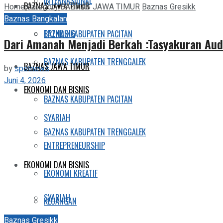
INTERNASIONAL
BAZNAS JAWA TIMUR
Home
Category
BAZNAS JAWA TIMUR
Baznas Gresikk
Baznas Bangkalan
TRENDING
BAZNAS KABUPATEN PACITAN
Dari Amanah Menjadi Berkah :Tasyakuran Au
BAZNAS KABUPATEN TRENGGALEK
BAZNAS JAWA TIMUR
by
spotnews
Juni 4, 2026
EKONOMI DAN BISNIS
BAZNAS KABUPATEN PACITAN
SYARIAH
BAZNAS KABUPATEN TRENGGALEK
ENTREPRENEURSHIP
EKONOMI DAN BISNIS
EKONOMI KREATIF
SYARIAH
KEUANGAN
Baznas Gresikk