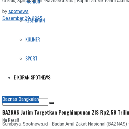
Gresik, Spotnews.id -BaznasGresik | Bupati Gresik Fandi Akhm
FASHION
by
spotnews
Desember 29, 2025
KESEHATAN
KULINER
SPORT
E-KORAN SPOTNEWS
Baznas Bangkalan
BAZNAS Jatim Targetkan Penghimpunan ZIS Rp2,58 Triliu
No Result
Surabaya, Spotnews.id - Badan Amil Zakat Nasional (BAZNAS)