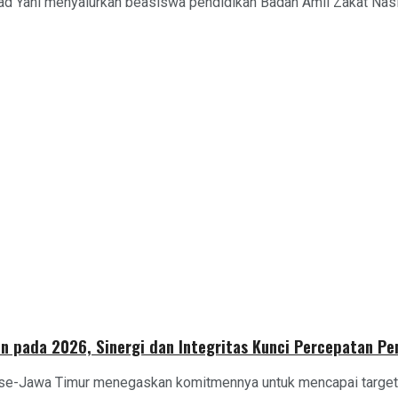
ad Yani menyalurkan beasiswa pendidikan Badan Amil Zakat Nasio
n pada 2026, Sinergi dan Integritas Kunci Percepatan P
 se-Jawa Timur menegaskan komitmennya untuk mencapai target