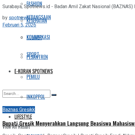
FASHION
Surabaya, Spotnews.id - Badan Amil Zakat Nasional (BAZNAS) P
KEBANGSAAN
by
spotnews
KESEHATAN
Februari 5, 2026
KOMUNIKASI
KULINER
SPORT
PESANTREN
E-KORAN SPOTNEWS
PEMILU
INKOPPOL
No Result
Baznas Gresikk
LIFESTYLE
Bupati Gresik Menyerahkan Langsung Beasiswa Mahasisw
View All Result