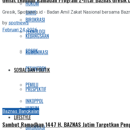
HUKUM
SAINS
Gresik, Spotnews.id - Badan Amil Zakat Nasional bersama Ba
BIROKRASI
by
spotnews
Februari 24, 2026
TEKNOLOGI
KEBANGSAAN
SOSOK
KOMUNIKASI
PESANTREN
SOSIAL DAN POLITIK
PEMILU
PRESPEKTIF
INKOPPOL
HUKUM
Baznas Bangkalan
LIFESTYLE
Sambut Ramadhan 1447 H, BAZNAS Jatim Targetkan Peng
BIROKRASI