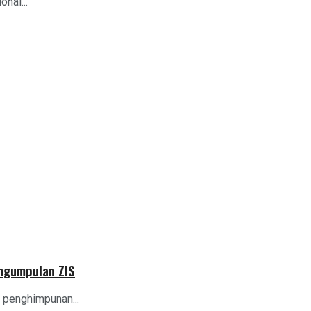
nal...
engumpulan ZIS
 penghimpunan...