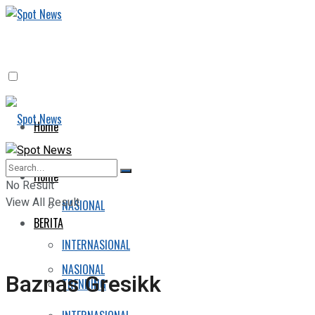
Home
BERITA
Home
No Result
View All Result
NASIONAL
BERITA
INTERNASIONAL
NASIONAL
Baznas Gresikk
TRENDING