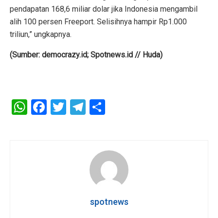
pendapatan 168,6 miliar dolar jika Indonesia mengambil
alih 100 persen Freeport. Selisihnya hampir Rp1.000
triliun,” ungkapnya.
(Sumber: democrazy.id; Spotnews.id // Huda)
W
F
T
T
S
h
a
wi
el
h
at
ce
tt
e
ar
s
b
er
gr
e
A
o
a
p
o
m
p
k
spotnews