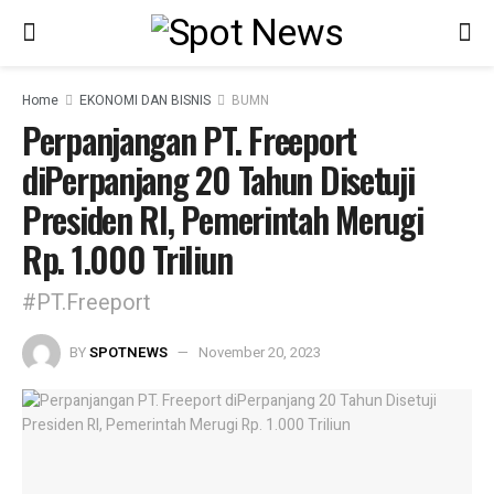
Home
EKONOMI DAN BISNIS
BUMN
Perpanjangan PT. Freeport
diPerpanjang 20 Tahun Disetuji
Presiden RI, Pemerintah Merugi
Rp. 1.000 Triliun
#PT.Freeport
BY
SPOTNEWS
November 20, 2023