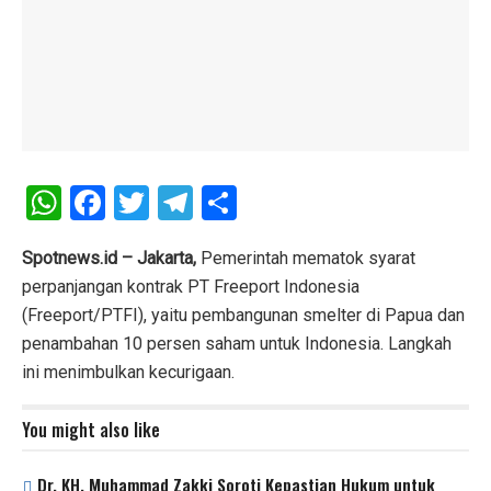
W
F
T
T
S
h
a
wi
el
h
at
ce
tt
e
ar
Spotnews.id – Jakarta,
Pemerintah mematok syarat
perpanjangan kontrak PT Freeport Indonesia
s
b
er
gr
e
(Freeport/PTFI), yaitu pembangunan smelter di Papua dan
A
o
a
penambahan 10 persen saham untuk Indonesia. Langkah
p
o
m
ini menimbulkan kecurigaan.
p
k
You might also like
Dr. KH. Muhammad Zakki Soroti Kepastian Hukum untuk