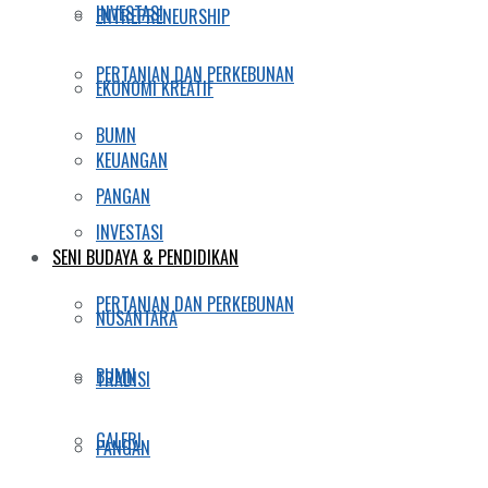
INVESTASI
ENTREPRENEURSHIP
PERTANIAN DAN PERKEBUNAN
EKONOMI KREATIF
BUMN
KEUANGAN
PANGAN
INVESTASI
SENI BUDAYA & PENDIDIKAN
PERTANIAN DAN PERKEBUNAN
NUSANTARA
BUMN
TRADISI
GALERI
PANGAN