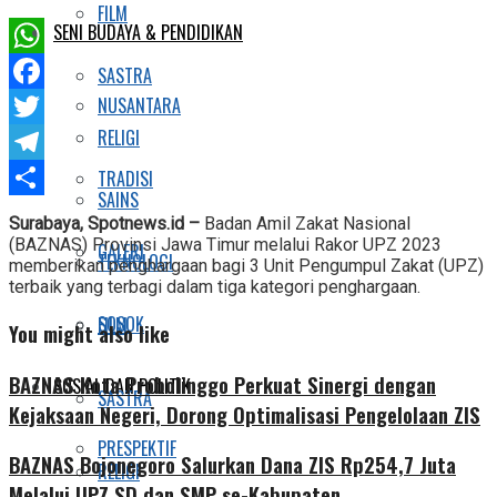
FILM
SENI BUDAYA & PENDIDIKAN
WhatsApp
SASTRA
NUSANTARA
Facebook
RELIGI
Twitter
Telegram
TRADISI
SAINS
Share
Surabaya, Spotnews.id –
Badan Amil Zakat Nasional
(BAZNAS) Provinsi Jawa Timur melalui Rakor UPZ 2023
GALERI
TEKNOLOGI
memberikan penghargaan bagi 3 Unit Pengumpul Zakat (UPZ)
terbaik yang terbagi dalam tiga kategori penghargaan.
SOSOK
FILM
You might also like
BAZNAS Kota Probolinggo Perkuat Sinergi dengan
SOSIAL DAN POLITIK
SASTRA
Kejaksaan Negeri, Dorong Optimalisasi Pengelolaan ZIS
PRESPEKTIF
BAZNAS Bojonegoro Salurkan Dana ZIS Rp254,7 Juta
RELIGI
Melalui UPZ SD dan SMP se-Kabupaten