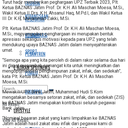
Turut hadir memberikan peghargaan UPZ Terbaik 2023, Plt.
FASHION
Ketua BAZNAS Jatim Prof. Dr. K.H. Ali Maschan Moesa, M.Si.,
Wakil Ketua II Drs. K.H. Ahsanul Haq, M.Pd.I, dan Wakil Ketua
KEBANGSAAN
III Dr. K.H. Muhammad Zakki, M.Si.
KESEHATAN
Plt. Ketua BAZNAS Jatim Prof. Dr. K.H. Ali Maschan Moesa,
M.Si., menyampaikan penghargaan ini merupakan bentuk
KOMUNIKASI
KULINER
apresiasi sekaligus motivasi kepada para UPZ yang telah
mendukung upaya BAZNAS Jatim dalam menyejahterakan
umat.
SPORT
PESANTREN
“Semoga apa yang kita peroleh di dalam rakor selama dua hari
ini dapat menambah semangat kita untuk meningkatkan dan
E-KORAN SPOTNEWS
mengoptimalisasi penghimpunan zakat, infak, dan sedekah”,
PEMILU
kata Plt. Ketua BAZNAS Jatim Prof. Dr. K.H. Ali Maschan
Moesa, M.Si.
INKOPPOL
Mewakili UPZ Bank Jatim, Muhammad Hudi S.Kom
mengatakan besarnya setoran zakat, infak, dan sedekah (ZIS)
ke BAZNAS Jatim merupakan kontribusi seluruh pegawai
No Result
Bank Jatim.
LIFESTYLE
“Nominal besaran zakat yang kami limpahkan ke BAZNAS
View All Result
Jatim adalah hasil zakat atau infak dari pegawai kami di