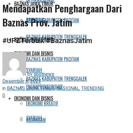
INTERNASIONAL
BAZNAS JAWA TIMUR
Mendapatkan Penghargaan Dari
Baznas Prov. Jatim
TRENDING
BAZNAS KABUPATEN PACITAN
BAZNAS KABUPATEN TRENGGALEK
#UPZTerbaik #BaznasJatim
BAZNAS JAWA TIMUR
EKONOMI DAN BISNIS
BAZNAS KABUPATEN PACITAN
SYARIAH
by
spotnews
BAZNAS KABUPATEN TRENGGALEK
Desember 6, 2023
ENTREPRENEURSHIP
in
BAZNAS JAWA TIMUR
,
NASIONAL
,
TRENDING
0
EKONOMI DAN BISNIS
EKONOMI KREATIF
SYARIAH
KEUANGAN