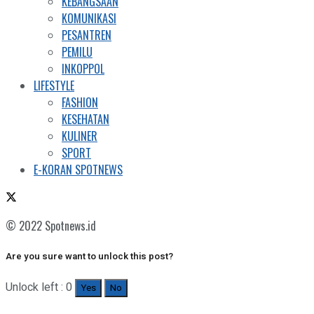
KEBANGSAAN
KOMUNIKASI
PESANTREN
PEMILU
INKOPPOL
LIFESTYLE
FASHION
KESEHATAN
KULINER
SPORT
E-KORAN SPOTNEWS
© 2022 Spotnews.id
Are you sure want to unlock this post?
Unlock left : 0
Yes
No