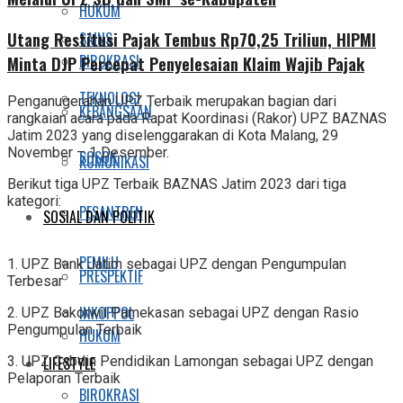
HUKUM
Utang Restitusi Pajak Tembus Rp70,25 Triliun, HIPMI
SAINS
BIROKRASI
Minta DJP Percepat Penyelesaian Klaim Wajib Pajak
TEKNOLOGI
Penganugerahan UPZ Terbaik merupakan bagian dari
KEBANGSAAN
rangkaian acara pada Rapat Koordinasi (Rakor) UPZ BAZNAS
Jatim 2023 yang diselenggarakan di Kota Malang, 29
November – 1 Desember.
SOSOK
KOMUNIKASI
Berikut tiga UPZ Terbaik BAZNAS Jatim 2023 dari tiga
kategori:
PESANTREN
SOSIAL DAN POLITIK
PEMILU
1. UPZ Bank Jatim sebagai UPZ dengan Pengumpulan
PRESPEKTIF
Terbesar
INKOPPOL
2. UPZ Bakorwil Pamekasan sebagai UPZ dengan Rasio
Pengumpulan Terbaik
HUKUM
3. UPZ Cabdin Pendidikan Lamongan sebagai UPZ dengan
LIFESTYLE
Pelaporan Terbaik
BIROKRASI