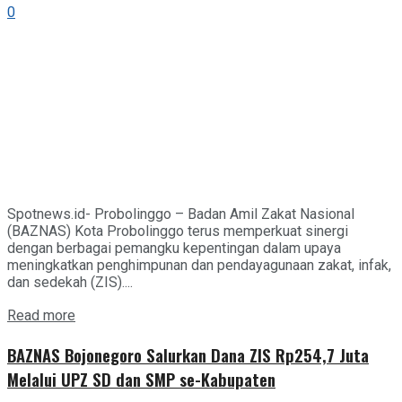
0
Spotnews.id- Probolinggo – Badan Amil Zakat Nasional
(BAZNAS) Kota Probolinggo terus memperkuat sinergi
dengan berbagai pemangku kepentingan dalam upaya
meningkatkan penghimpunan dan pendayagunaan zakat, infak,
dan sedekah (ZIS)....
Details
Read more
BAZNAS Bojonegoro Salurkan Dana ZIS Rp254,7 Juta
Melalui UPZ SD dan SMP se-Kabupaten