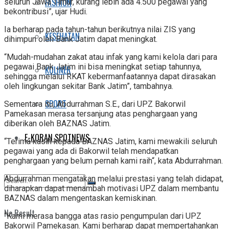
FASHION
seluruh Jawa Timur, kurang lebih ada 4.500 pegawai yang
bekontribusi”, ujar Hudi.
Ia berharap pada tahun-tahun berikutnya nilai ZIS yang
KESEHATAN
dihimpun oleh Bank Jatim dapat meningkat.
“Mudah-mudahan zakat atau infak yang kami kelola dari para
pegawai Bank Jatim ini bisa meningkat setiap tahunnya,
KULINER
sehingga melalui RKAT kebermanfaatannya dapat dirasakan
oleh lingkungan sekitar Bank Jatim”, tambahnya.
SPORT
Sementara itu, Abdurrahman S.E., dari UPZ Bakorwil
Pamekasan merasa tersanjung atas penghargaan yang
diberikan oleh BAZNAS Jatim.
E-KORAN SPOTNEWS
“Terima kasih kepada BAZNAS Jatim, kami mewakili seluruh
pegawai yang ada di Bakorwil telah mendapatkan
penghargaan yang belum pernah kami raih“, kata Abdurrahman.
Abdurrahman mengatakan melalui prestasi yang telah didapat,
diharapkan dapat menambah motivasi UPZ dalam membantu
BAZNAS dalam mengentaskan kemiskinan.
No Result
“Kami merasa bangga atas rasio pengumpulan dari UPZ
Bakorwil Pamekasan. Kami berharap dapat mempertahankan